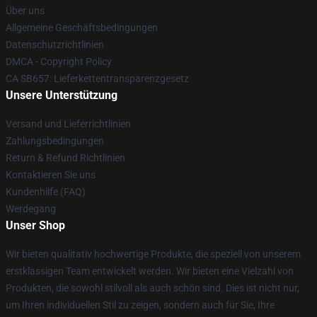
Über uns
Allgemeine Geschäftsbedingungen
Datenschutzrichtlinien
DMCA - Copyright Policy
CA SB657: Lieferkettentransparenzgesetz
Unsere Unterstützung
Versand und Lieferrichtlinien
Zahlungsbedingungen
Return & Refund Richtlinien
Kontaktieren Sie uns
Kundenhilfe (FAQ)
Werdegang
Unser Shop
Wir bieten qualitativ hochwertige Produkte, die speziell von unserem
erstklassigen Team entwickelt werden. Wir bieten eine Vielzahl von
Produkten, die sowohl stilvoll als auch schön sind. Dies ist nicht nur,
um Ihren individuellen Stil zu zeigen, sondern auch für Sie, Ihre