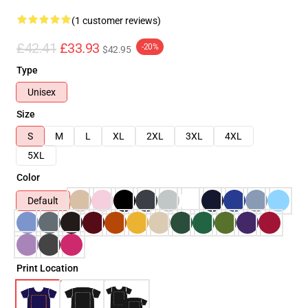
(1 customer reviews)
£42.41
£33.93
-20%
$42.95
Type
Unisex
Size
S
M
L
XL
2XL
3XL
4XL
5XL
Color
Default
Print Location