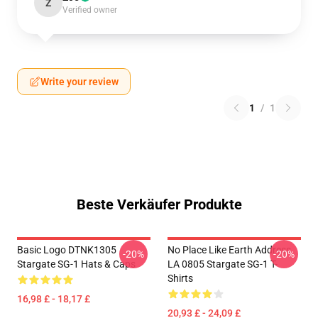
Z
Verified owner
Write your review
1
/
1
Beste Verkäufer Produkte
Basic Logo DTNK1305
No Place Like Earth Address
-20%
-20%
Stargate SG-1 Hats & Caps
LA 0805 Stargate SG-1 T-
Shirts
16,98 £ - 18,17 £
20,93 £ - 24,09 £