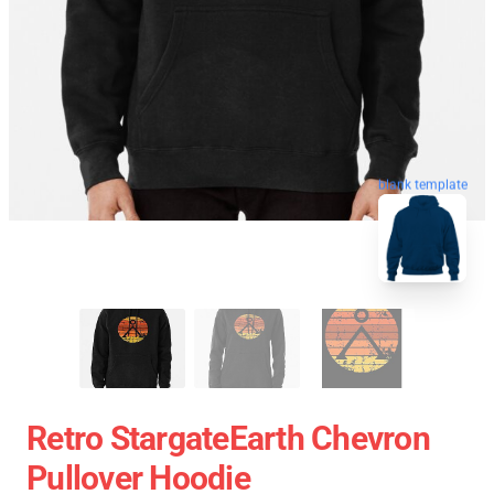
blank template
Retro StargateEarth Chevron
Pullover Hoodie