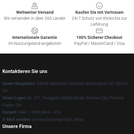
Weltweiter Versand
Kaufen Sie mit Vertrauen
Wir versenden in über 200 Länder
24/7 Schutz von Klicks bis zur
Lieferung
Internationale Garantie
100% Sicherer Checkout
Im Nutzungsland angeboten
PayPal / MasterCard / Visa
Kontaktieren Sie uns
Unser Hauptbüro
: 65028 Wisconsin Ave NW, Washington, DC 20016,
US
Unser Lager
: Nr. 231, Yangqiao Middle Road, Anshun City, Provinz
Fujian, CN
Geruch
: 9AM – 5PM (Mon – Fri)
E-Mail senden
: contact@stargatesg1.shop
Unsere Firma