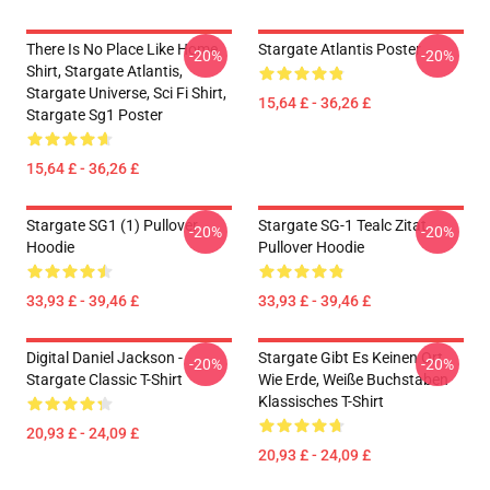
There Is No Place Like Home
Stargate Atlantis Poster
-20%
-20%
Shirt, Stargate Atlantis,
Stargate Universe, Sci Fi Shirt,
15,64 £ - 36,26 £
Stargate Sg1 Poster
15,64 £ - 36,26 £
Stargate SG1 (1) Pullover
Stargate SG-1 Tealc Zitat
-20%
-20%
Hoodie
Pullover Hoodie
33,93 £ - 39,46 £
33,93 £ - 39,46 £
Digital Daniel Jackson -
Stargate Gibt Es Keinen Ort
-20%
-20%
Stargate Classic T-Shirt
Wie Erde, Weiße Buchstaben
Klassisches T-Shirt
20,93 £ - 24,09 £
20,93 £ - 24,09 £