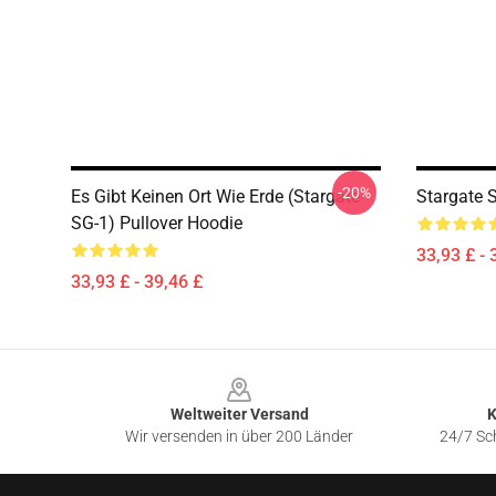
-20%
Es Gibt Keinen Ort Wie Erde (stargate
Stargate 
SG-1) Pullover Hoodie
33,93 £ - 
33,93 £ - 39,46 £
Footer
Weltweiter Versand
K
Wir versenden in über 200 Länder
24/7 Sch