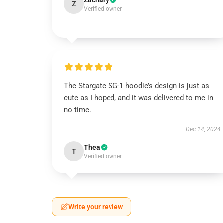
Zachary
Z
Verified owner
The Stargate SG-1 hoodie’s design is just as
cute as I hoped, and it was delivered to me in
no time.
Dec 14, 2024
Thea
T
Verified owner
Write your review