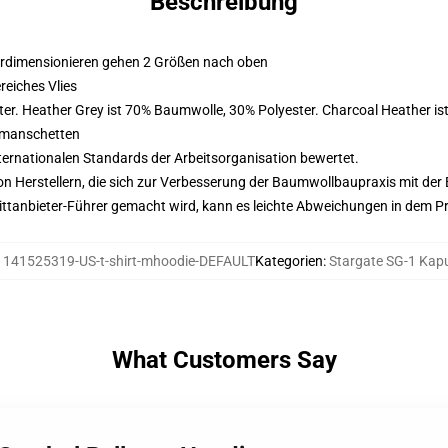
Beschreibung
erdimensionieren gehen 2 Größen nach oben
eiches Vlies
er. Heather Grey ist 70% Baumwolle, 30% Polyester. Charcoal Heather i
nmanschetten
nternationalen Standards der Arbeitsorganisation bewertet.
n Herstellern, die sich zur Verbesserung der Baumwollbaupraxis mit der Be
 Drittanbieter-Führer gemacht wird, kann es leichte Abweichungen in dem P
:
141525319-US-t-shirt-mhoodie-DEFAULT
Kategorien
:
Stargate SG-1 Kap
What Customers Say