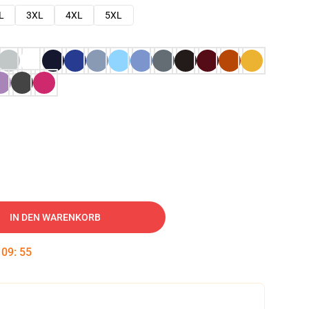
L
3XL
4XL
5XL
IN DEN WARENKORB
:
09
:
54