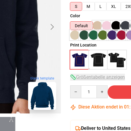
S
M
L
XL
2X
Color
Default
Print Location
Größentabelle anzeigen
blank template
Quantity
Diese Aktion endet in
01
Deliver to United States