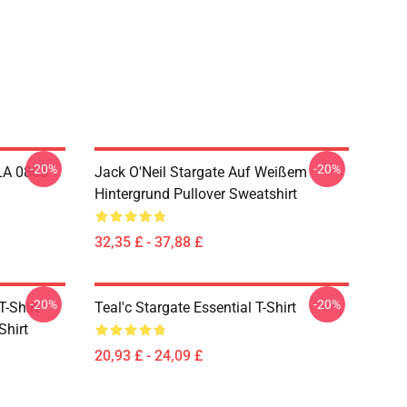
-20%
-20%
 LA 0805
Jack O'Neil Stargate Auf Weißem
Hintergrund Pullover Sweatshirt
32,35 £ - 37,88 £
-20%
-20%
-Shirt
Teal'c Stargate Essential T-Shirt
Shirt
20,93 £ - 24,09 £