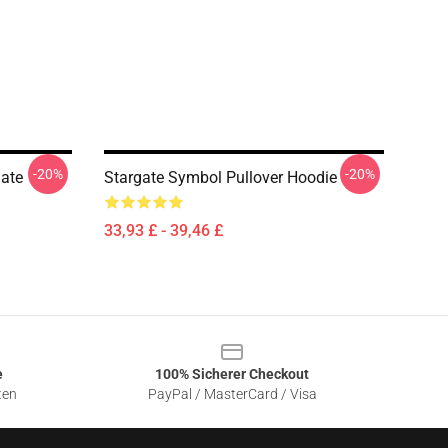
-20%
-20%
gate
Stargate Symbol Pullover Hoodie
33,93 £ - 39,46 £
e
100% Sicherer Checkout
ten
PayPal / MasterCard / Visa