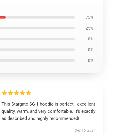
75%
25%
0%
0%
0%
This Stargate SG-1 hoodie is perfect—excellent
quality, warm, and very comfortable. It’s exactly
as described and highly recommended!
Dec 15, 2024