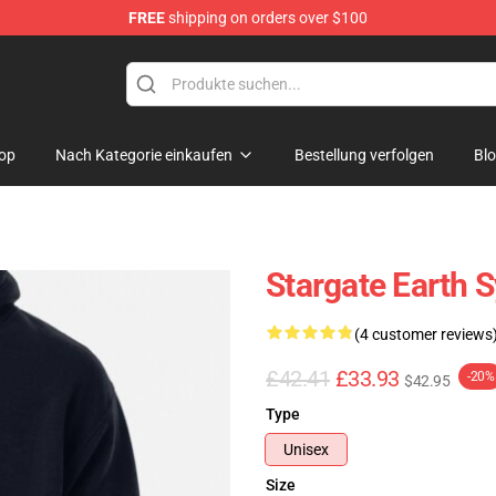
FREE
shipping on orders over $100
ise Shop
op
Nach Kategorie einkaufen
Bestellung verfolgen
Bl
Stargate Earth 
(4 customer reviews
£42.41
£33.93
-20%
$42.95
Type
Unisex
Size