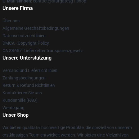
E-Mail senden
: contact@stargatesg1.shop
Unsere Firma
Über uns
Allgemeine Geschäftsbedingungen
Datenschutzrichtlinien
DMCA - Copyright Policy
CA SB657: Lieferkettentransparenzgesetz
Unsere Unterstützung
Versand und Lieferrichtlinien
Zahlungsbedingungen
Return & Refund Richtlinien
Kontaktieren Sie uns
Kundenhilfe (FAQ)
Werdegang
Unser Shop
Wir bieten qualitativ hochwertige Produkte, die speziell von unserem
erstklassigen Team entwickelt werden. Wir bieten eine Vielzahl von