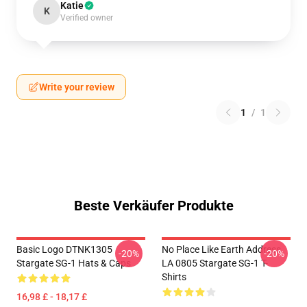
Katie
K
Verified owner
Write your review
1
/
1
Beste Verkäufer Produkte
Basic Logo DTNK1305
No Place Like Earth Address
-20%
-20%
Stargate SG-1 Hats & Caps
LA 0805 Stargate SG-1 T-
Shirts
16,98 £ - 18,17 £