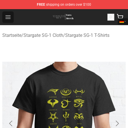
FREE
shipping on orders over $100
Stargate SG-1 Store - Official Stargate SG-1 Merchandis
Open menu
Startseite
/
Stargate SG-1 Cloth
/
Stargate SG-1 T-Shirts