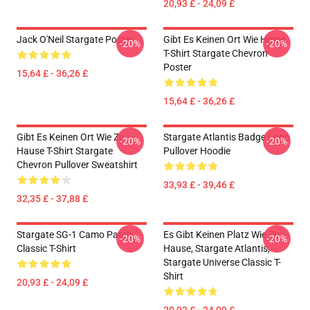
20,93 £ - 24,09 £
Jack O'Neil Stargate Poster
Gibt Es Keinen Ort Wie Home
-20%
-20%
T-Shirt Stargate Chevron
Poster
15,64 £ - 36,26 £
15,64 £ - 36,26 £
Gibt Es Keinen Ort Wie Zu
Stargate Atlantis Badge Logo
-20%
-20%
Hause T-Shirt Stargate
Pullover Hoodie
Chevron Pullover Sweatshirt
33,93 £ - 39,46 £
32,35 £ - 37,88 £
Stargate SG-1 Camo Patch
Es Gibt Keinen Platz Wie Zu
-20%
-20%
Classic T-Shirt
Hause, Stargate Atlantis,
Stargate Universe Classic T-
Shirt
20,93 £ - 24,09 £