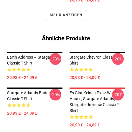
20,93 £ - 24,09 £
MEHR ANZEIGEN
Ähnliche Produkte
Earth Address ~ Stargate SG1
Stargate Chevron Classic T-
-20%
-20%
Classic T-Shirt
Shirt
20,93 £ - 24,09 £
20,93 £ - 24,09 £
Stargate Atlantis Badge Logo
Es Gibt Keinen Platz Wie Zu
-20%
-20%
Classic T-Shirt
Hause, Stargate Atlantis,
Stargate Universe Classic T-
Shirt
20,93 £ - 24,09 £
20,93 £ - 24,09 £