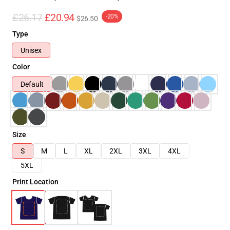
£26.17
£20.94
-20%
$26.50
Type
Unisex
Color
Default
Size
S
M
L
XL
2XL
3XL
4XL
5XL
Print Location