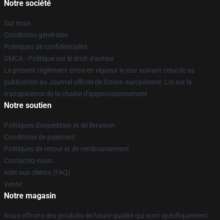
Notre société
Sur nous
Conditions générales
Politiques de confidentialité
DMCA - Politique sur le droit d'auteur
Le présent règlement entre en vigueur le jour suivant celui de sa
publication au Journal officiel de l'Union européenne. Loi sur la
transparence de la chaîne d'approvisionnement
Notre soutien
Politiques d'expédition et de livraison
Conditions de paiement
Politiques de retour et de remboursement
Contactez-nous
Aide aux clients (FAQ)
Vente
Notre magasin
Nous offrons des produits de haute qualité qui sont spécifiquement