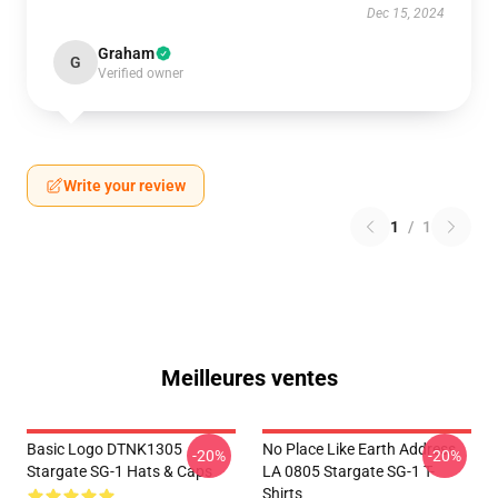
Dec 15, 2024
Graham
G
Verified owner
Write your review
1
/
1
Meilleures ventes
Basic Logo DTNK1305
No Place Like Earth Address
-20%
-20%
Stargate SG-1 Hats & Caps
LA 0805 Stargate SG-1 T-
Shirts