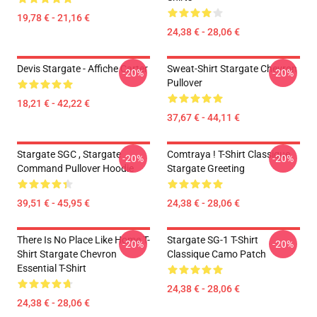
19,78 € - 21,16 €
24,38 € - 28,06 €
Devis Stargate - Affiche Carter
Sweat-Shirt Stargate Chevron
-20%
-20%
Pullover
18,21 € - 42,22 €
37,67 € - 44,11 €
Stargate SGC , Stargate
Comtraya ! T-Shirt Classique
-20%
-20%
Command Pullover Hoodie
Stargate Greeting
39,51 € - 45,95 €
24,38 € - 28,06 €
There Is No Place Like Home T-
Stargate SG-1 T-Shirt
-20%
-20%
Shirt Stargate Chevron
Classique Camo Patch
Essential T-Shirt
24,38 € - 28,06 €
24,38 € - 28,06 €