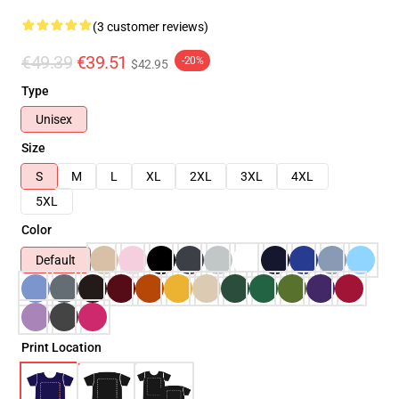
(3 customer reviews)
€49.39
€39.51
-20%
$42.95
Type
Unisex
Size
S
M
L
XL
2XL
3XL
4XL
5XL
Color
Default
Print Location