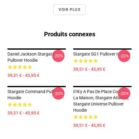
VOIR PLUS
Produits connexes
Daniel Jackson Stargate
Stargate SG1 Pullover Hoodie
-20%
-20%
Pullover Hoodie
39,51 € - 45,95 €
39,51 € - 45,95 €
Stargate Command Pullover
Il N'y A Pas De Place Comme
-20%
-20%
Hoodie
La Maison, Stargate Atlantis,
Stargate Universe Pullover
Hoodie
39,51 € - 45,95 €
39,51 € - 45,95 €