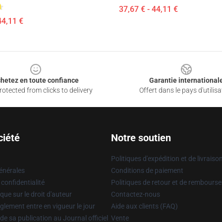
37,67 € - 44,11 €
44,11 €
hetez en toute confiance
Garantie international
otected from clicks to delivery
Offert dans le pays d'utilisa
ciété
Notre soutien
Politiques d'expédition et de livraiso
énérales
Conditions de paiement
 confidentialité
Politiques de retour et de rembours
que sur le droit d'auteur
Contactez-nous
glement entre en vigueur le jour
Aide aux clients (FAQ)
 de sa publication au Journal officiel
Vente