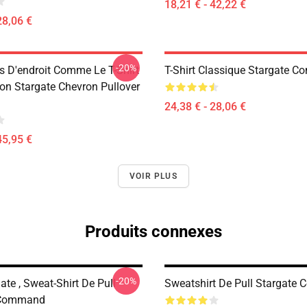
18,21 € - 42,22 €
28,06 €
-20%
as D'endroit Comme Le T-Shirt
T-Shirt Classique Stargate 
on Stargate Chevron Pullover
24,38 € - 28,06 €
45,95 €
VOIR PLUS
Produits connexes
-20%
te , Sweat-Shirt De Pull
Sweatshirt De Pull Stargat
 Command