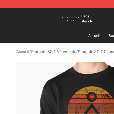
Stargate SG-1 Store - Official Stargate SG-1 Merchand
Accueil
Bou
Accueil
/
Stargate SG-1 Vêtements
/
Stargate SG-1 Chan