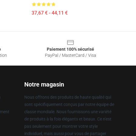
37,67 € - 44,11 €
e
Paiement 100% sécurisé
tion
PayPal / MasterCard / Visa
Notre magasin
n
Nous offrons des produits de haute qualité qui
sont spécifiquement conçus par notre équipe de
ement
classe mondiale. Nous fournissons une variété
de produits à la fois élégants et beaux. Ce n'est
pas seulement pour montrer votre style
individuel, mais aussi pour vous de partager