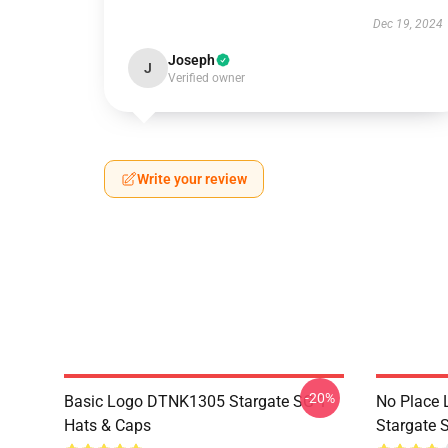
Dec 19, 2024
Joseph
J
Verified owner
Write your review
-20%
Basic Logo DTNK1305 Stargate SG-1
No Place 
Hats & Caps
Stargate S