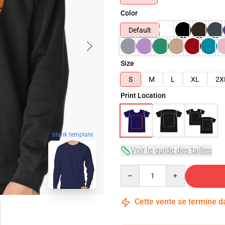
Color
Default
Size
S
M
L
XL
2X
Print Location
blank template
Voir le guide des tailles
Quantity
Cette vente se termine 