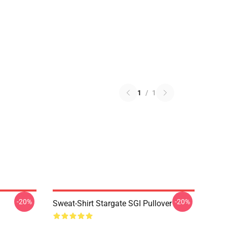
1
/
1
-20%
-20%
Sweat-Shirt Stargate SGI Pullover