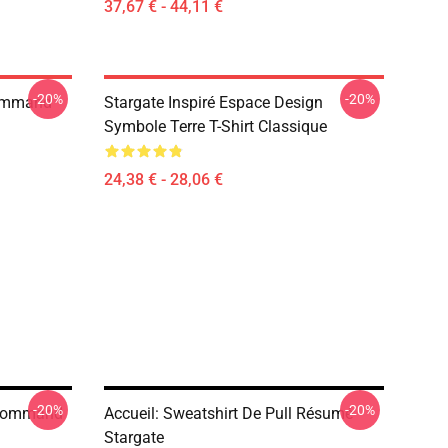
37,67 € - 44,11 €
-20%
-20%
Command
Stargate Inspiré Espace Design
Symbole Terre T-Shirt Classique
24,38 € - 28,06 €
-20%
-20%
e Command
Accueil: Sweatshirt De Pull Résumé
Stargate