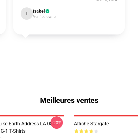
Dec 18, 2024
Isabel
I
Verified owner
Meilleures ventes
-20%
Like Earth Address LA 0805
Affiche Stargate
G-1 T-Shirts