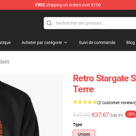
FREE
shipping on orders over $100
ise Shop
tique
Acheter par catégorie
Suivi de commande
Blog
dails
Retro Stargate 
Terre
(2 customer reviews
€47.09
€37.67
-20%
$40.95
Type
Unisex