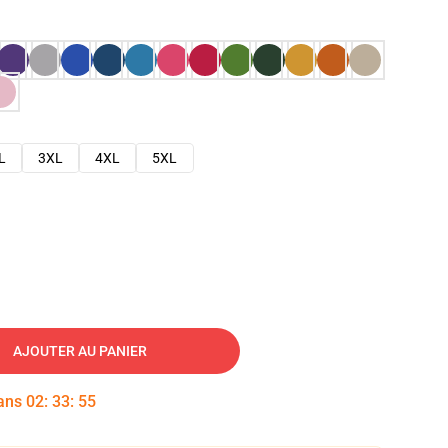
L
3XL
4XL
5XL
AJOUTER AU PANIER
dans
02
:
33
:
54