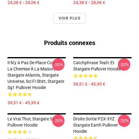
24,38 € - 28,06 €
24,38 € - 28,06 €
VOIR PLUS
Produits connexes
Il N'y A Pas De Place Comme
Catchphrase Teal'c Et
-20%
-20%
La Chemise À La Maison,
Stargate Pullover Hoodie
Stargate Atlantis, Stargate
Universe, Sci Fi Shirt, Stargate
39,51 € - 45,95 €
Sg1 Pullover Hoodie
39,51 € - 45,95 €
Le Vrai Thor, Stargate SG1
Droite Sortie P2X-3YZ
-20%
-20%
Pullover Hoodie
Stargate Earth Pullover
Hoodie