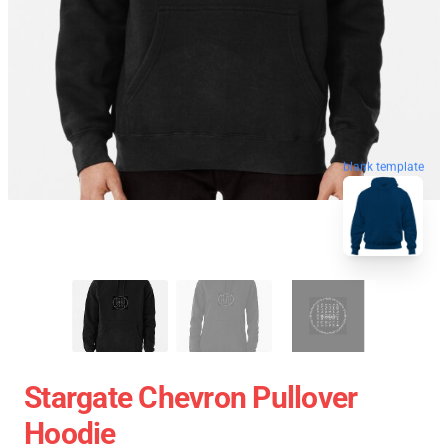
blank template
Stargate Chevron Pullover
Hoodie