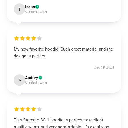
Isaac
I
Verified owner
My new favorite hoodie! Such great material and the
design is perfect
Dec 19, 2024
Audrey
A
Verified owner
This Stargate SG-1 hoodie is perfect—excellent
quality, warm, and very comfortable. It’s exactly as