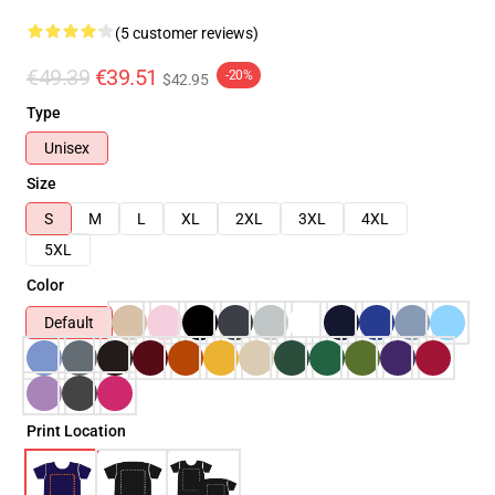
(5 customer reviews)
€49.39
€39.51
-20%
$42.95
Type
Unisex
Size
S
M
L
XL
2XL
3XL
4XL
5XL
Color
Default
Print Location