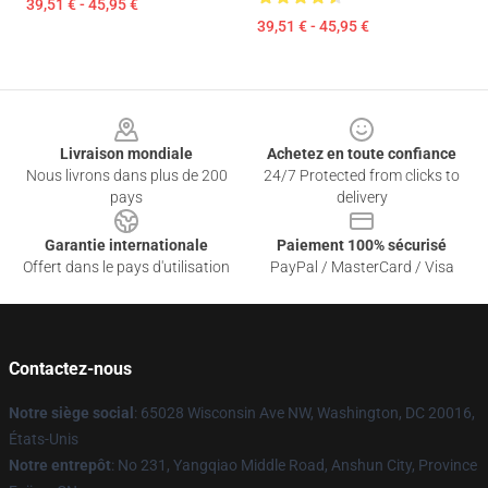
39,51 € - 45,95 €
39,51 € - 45,95 €
Footer
Livraison mondiale
Achetez en toute confiance
Nous livrons dans plus de 200
24/7 Protected from clicks to
pays
delivery
Garantie internationale
Paiement 100% sécurisé
Offert dans le pays d'utilisation
PayPal / MasterCard / Visa
Contactez-nous
Notre siège social
: 65028 Wisconsin Ave NW, Washington, DC 20016,
États-Unis
Notre entrepôt
: No 231, Yangqiao Middle Road, Anshun City, Province