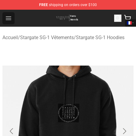
FREE
shipping on orders over $100
Stargate SG-1 Store - Official Stargate SG-1 Merchandis
Open menu
Accueil
/
Stargate SG-1 Vêtements
/
Stargate SG-1 Hoodies