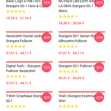
Basic Logo DTNK1305
No Place Like Earth Address
-20%
-20%
Stargate SG-1 Hats & Caps
LA 0805 Stargate SG-1 T-
Shirts
19,78 € - 21,16 €
24,38 € - 28,06 €
Sweatshirt Daniel Jackson
Stargate SG1 Sweat-Shirt
-20%
-20%
Stargate Pullover
Silhouette Pullover
37,67 € - 44,11 €
37,67 € - 44,11 €
Digital Teal'c - Stargate
Stargate SG1 Pullover Hoodie
-20%
-20%
Pullover Sweatshirt
39,51 € - 45,95 €
37,67 € - 44,11 €
T-Shirt Graphique Stargate
Teal'c Stargate Essential T-
-20%
-20%
SG1
Shirt