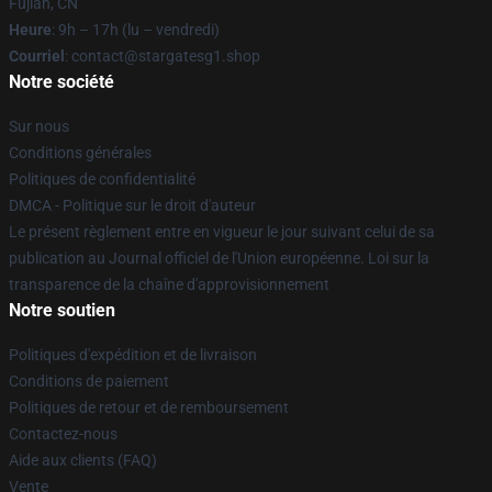
Fujian, CN
Heure
: 9h – 17h (lu – vendredi)
Courriel
: contact@stargatesg1.shop
Notre société
Sur nous
Conditions générales
Politiques de confidentialité
DMCA - Politique sur le droit d'auteur
Le présent règlement entre en vigueur le jour suivant celui de sa
publication au Journal officiel de l'Union européenne. Loi sur la
transparence de la chaîne d'approvisionnement
Notre soutien
Politiques d'expédition et de livraison
Conditions de paiement
Politiques de retour et de remboursement
Contactez-nous
Aide aux clients (FAQ)
Vente