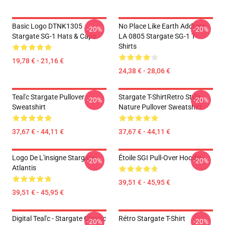
Basic Logo DTNK1305
No Place Like Earth Address
-20%
-20%
Stargate SG-1 Hats & Caps
LA 0805 Stargate SG-1 T-
Shirts
19,78 € - 21,16 €
24,38 € - 28,06 €
Teal'c Stargate Pullover
Stargate T-ShirtRetro Style
-20%
-20%
Sweatshirt
Nature Pullover Sweatshirt
37,67 € - 44,11 €
37,67 € - 44,11 €
Logo De L'insigne Stargate
Étoile SGI Pull-Over Hoodie
-20%
-20%
Atlantis
39,51 € - 45,95 €
39,51 € - 45,95 €
Digital Teal'c - Stargate Classic
Rétro Stargate T-Shirt
-20%
-20%