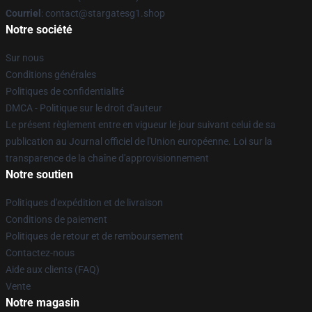
Courriel
: contact@stargatesg1.shop
Notre société
Sur nous
Conditions générales
Politiques de confidentialité
DMCA - Politique sur le droit d'auteur
Le présent règlement entre en vigueur le jour suivant celui de sa
publication au Journal officiel de l'Union européenne. Loi sur la
transparence de la chaîne d'approvisionnement
Notre soutien
Politiques d'expédition et de livraison
Conditions de paiement
Politiques de retour et de remboursement
Contactez-nous
Aide aux clients (FAQ)
Vente
Notre magasin