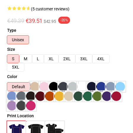
(5 customer reviews)
€49.39
€39.51
-20%
$42.95
Type
Unisex
Size
S
M
L
XL
2XL
3XL
4XL
5XL
Color
Default
Print Location