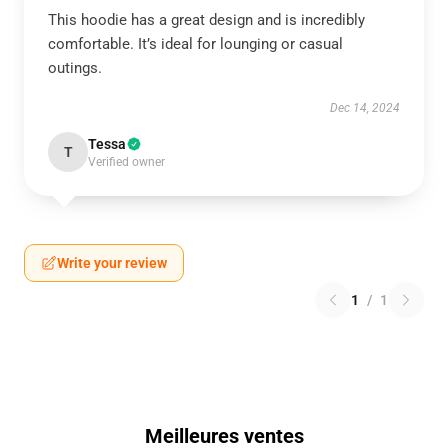
This hoodie has a great design and is incredibly
comfortable. It’s ideal for lounging or casual
outings.
Dec 14, 2024
Tessa
T
Verified owner
Write your review
1
/
1
Meilleures ventes