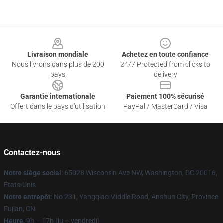
Footer
Livraison mondiale
Achetez en toute confiance
Nous livrons dans plus de 200
24/7 Protected from clicks to
pays
delivery
Garantie internationale
Paiement 100% sécurisé
Offert dans le pays d'utilisation
PayPal / MasterCard / Visa
Contactez-nous
Notre siège social
: 65028 Wisconsin Ave NW, Washington, DC 20016,
États-Unis
Notre entrepôt
: No 231, Yangqiao Middle Road, Anshun City, Province
Fujian, CN
Heure
: 9h – 17h (lu – vendredi)