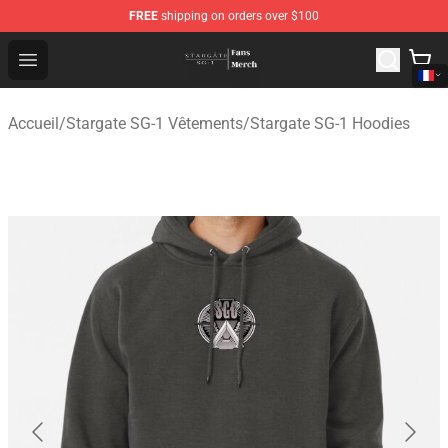
FREE
shipping on orders over $100
Stargate SG-1 Store - Official Stargate SG-1 Merchandis
Open menu
Accueil
/
Stargate SG-1 Vêtements
/
Stargate SG-1 Hoodies