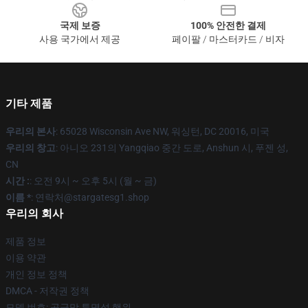
국제 보증
100% 안전한 결제
사용 국가에서 제공
페이팔 / 마스터카드 / 비자
기타 제품
우리의 본사
: 65028 Wisconsin Ave NW, 워싱턴, DC 20016, 미국
우리의 창고
: 아니오 231의 Yangqiao 중간 도로, Anshun 시, 푸젠 성,
CN
시간 :
: 오전 9시 ~ 오후 5시 (월 ~ 금)
이름 *
: 연락처@stargatesg1.shop
우리의 회사
제품 정보
이용 약관
개인 정보 정책
DMCA - 저작권 정책
모델 번호: 공급망 투명성 행위