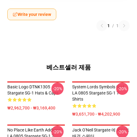
Write your review
1
/
1
베스트셀러 제품
Basic Logo DTNK1305
System Lords Symbols Grid
-20%
-20%
Stargate SG-1 Hats & Caps
LA 0805 Stargate SG-1 T-
Shirts
₩2,962,700 - ₩3,169,400
₩3,651,700 - ₩4,202,900
No Place Like Earth Address
Jack O'Neil Stargate 에 화이트
-20%
-20%
LA 0805 Stargate SG-1 T-
배경 스웨터