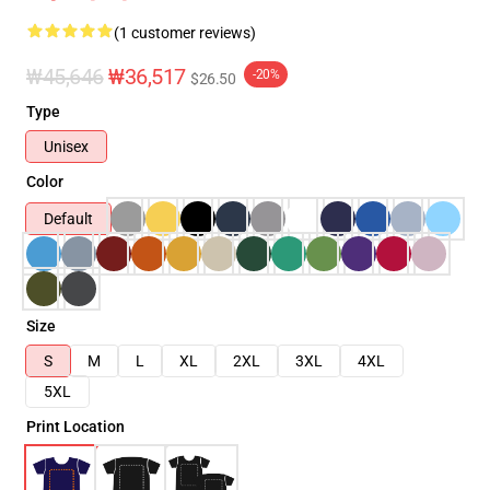
(1 customer reviews)
₩45,646
₩36,517
-20%
$26.50
Type
Unisex
Color
Default
Size
S
M
L
XL
2XL
3XL
4XL
5XL
Print Location