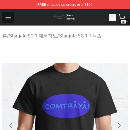
FREE
shipping on orders over $100
Stargate SG-1 Store - Official Stargate SG-1 Merchandis
Open menu
홈
/
Stargate SG-1 제품정보
/
Stargate SG-1 T-셔츠