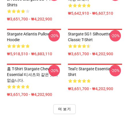
Shirts
₩5,642,910 - ₩6,607,510
₩3,651,700 - ₩4,202,900
Stargate Atlantis Pullover
Stargate SG1 Silhouette
-20%
-20%
Hoodie
Classic T-Shirt
₩5,918,510 - ₩6,883,110
₩3,651,700 - ₩4,202,900
홈 T-Shirt Stargate Chevron
Teal'c Stargate Essential T-
-20%
-20%
Essential 티셔츠와 같은 곳이
Shirt
없습니다.
₩3,651,700 - ₩4,202,900
₩3,651,700 - ₩4,202,900
더 보기