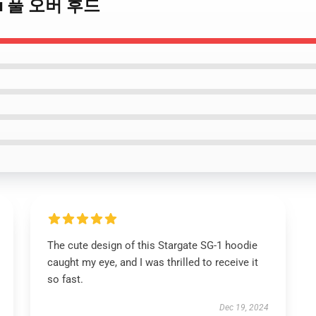
pu 풀 오버 후드
The cute design of this Stargate SG-1 hoodie
caught my eye, and I was thrilled to receive it
so fast.
Dec 19, 2024