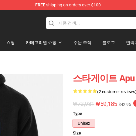
FREE
shipping on orders over $100
ise Shop
쇼핑
카테고리별 쇼핑
주문 추적
블로그
연락
스타게이트 Apu
(2 customer reviews
₩73,981
₩59,185
$42.95
Type
Unisex
Size