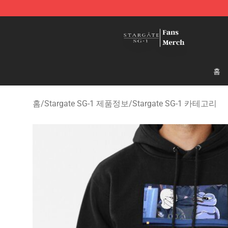
Stargate SG-1 Store - Official Stargate SG-1 Merchand
홈
홈
/
Stargate SG-1 제품정보
/
Stargate SG-1 카테고리