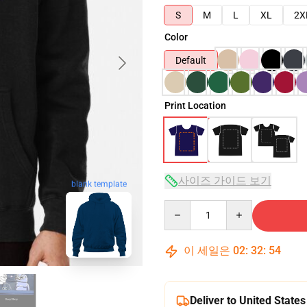
S
M
L
XL
2X
Color
Default
Print Location
사이즈 가이드 보기
blank template
Quantity
이 세일은
02
:
32
:
53
Deliver to United States