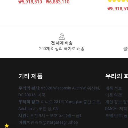
₩5,918,510 - ₩6,883,110
₩5,918,51
Footer
전 세계 배송
200개 이상의 국가로 배송
클
기타 제품
우리의 
우리의 본사
: 65028 Wisconsin Ave NW, 워싱턴,
제품 정보
DC 20016, 미국
이용 약관
우리의 창고
: 아니오 231의 Yangqiao 중간 도로,
개인 정보 정
Anshun 시, 푸젠 성, CN
DMCA - 저
시간 :
: 오전 9시 ~ 오후 5시 (월 ~ 금)
모델 번호: 
이름 *
: 연락처@stargatesg1.shop