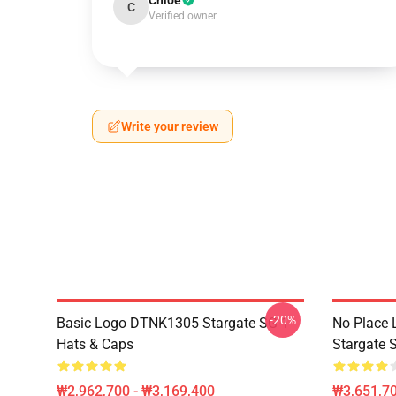
Chloe
C
Verified owner
Write your review
-20%
Basic Logo DTNK1305 Stargate SG-1
No Place 
Hats & Caps
Stargate S
₩2,962,700 - ₩3,169,400
₩3,651,70