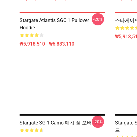
-20%
Stargate Atlantis SGC 1 Pullover
스타게이트 
Hoodie
₩5,918,51
₩5,918,510 - ₩6,883,110
-20%
Stargate SG-1 Camo 패치 풀 오버 후드
Stargate
드