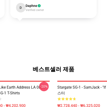
Daphne
D
Verified owner
베스트셀러 제품
-20%
Like Earth Address LA 0805
Stargate SG-1 - SamJack - "If
G-1 T-Shirts
스터
0 - ₩4,202,900
₩2,728,440 - ₩6,325,020