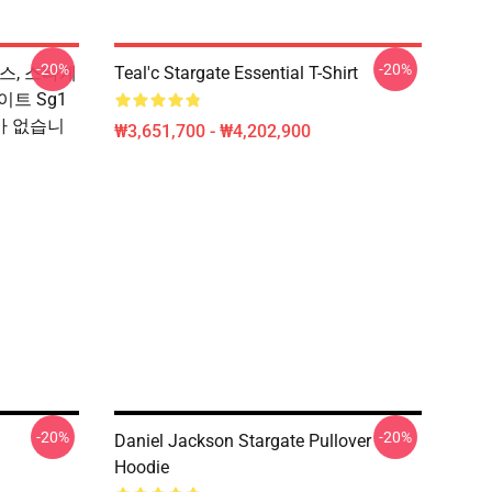
-20%
-20%
스, 스타게
Teal'c Stargate Essential T-Shirt
게이트 Sg1
소가 없습니
₩3,651,700 - ₩4,202,900
-20%
-20%
Daniel Jackson Stargate Pullover
Hoodie