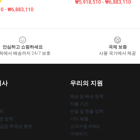
₩5,918,510 - ₩6,883,110
0 - ₩6,883,110
안심하고 쇼핑하세요
국제 보증
릭에서 배송까지 24/7 보호
사용 국가에서 제공
회사
우리의 지원
배송 및 배송 정책
지불 기간
책
반품 및 환불 정책
작권 정책
기타 제품
공급망 투명성 행위
고객지원 (FAQ)
구매하기