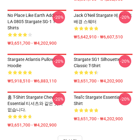
No Place Like Earth Address
Jack O'Neil Stargate 에 화이트
-20%
-20%
LA 0805 Stargate SG-1 T-
배경 스웨터
Shirts
₩5,642,910 - ₩6,607,510
₩3,651,700 - ₩4,202,900
Stargate Atlantis Pullover
Stargate SG1 Silhouette
-20%
-20%
Hoodie
Classic T-Shirt
₩5,918,510 - ₩6,883,110
₩3,651,700 - ₩4,202,900
홈 T-Shirt Stargate Chevron
Teal'c Stargate Essential T-
-20%
-20%
Essential 티셔츠와 같은 곳이
Shirt
없습니다.
₩3,651,700 - ₩4,202,900
₩3,651,700 - ₩4,202,900