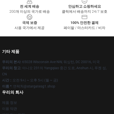
전 세계 배송
안심하고 쇼핑하세요
200개 이상의 국가로 배송
클릭에서 배송까지 24/7 보호
국제 보증
100% 안전한 결제
사용 국가에서 제공
페이팔 / 마스터카드 / 비자
기타 제품
우리의 본사
: 65028 Wisconsin Ave NW, 워싱턴, DC 20016, 미국
우리의 창고
: 아니오 231의 Yangqiao 중간 도로, Anshun 시, 푸젠 성,
CN
시간 :
: 오전 9시 ~ 오후 5시 (월 ~ 금)
이름 *
: 연락처@stargatesg1.shop
우리의 회사
제품 정보
이용 약관