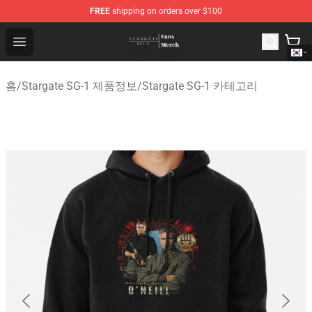
FREE
shipping on orders over $100
Stargate SG-1 Store - Official Stargate SG-1 Merchandis
Open menu
홈
/
Stargate SG-1 제품정보
/
Stargate SG-1 카테고리