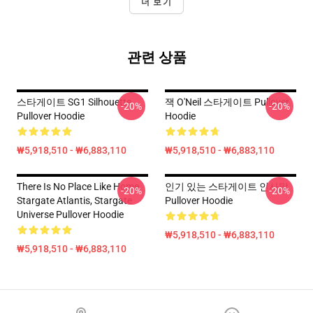
더 보기
관련 상품
스타게이트 SG1 Silhouette
잭 O'Neil 스타게이트 Pullover
-20%
-20%
Pullover Hoodie
Hoodie
₩5,918,510 - ₩6,883,110
₩5,918,510 - ₩6,883,110
There Is No Place Like Home,
인기 있는 스타게이트 인사말
-20%
-20%
Stargate Atlantis, Stargate
Pullover Hoodie
Universe Pullover Hoodie
₩5,918,510 - ₩6,883,110
₩5,918,510 - ₩6,883,110
Footer