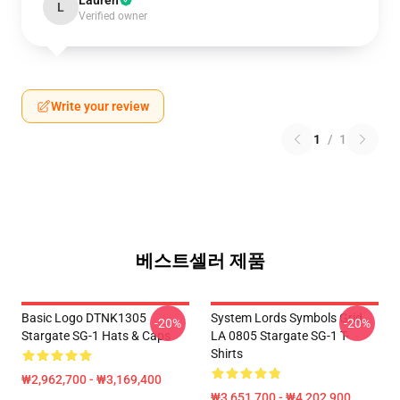
Lauren
L
Verified owner
Write your review
1
/
1
베스트셀러 제품
Basic Logo DTNK1305
System Lords Symbols Grid
-20%
-20%
Stargate SG-1 Hats & Caps
LA 0805 Stargate SG-1 T-
Shirts
₩2,962,700 - ₩3,169,400
₩3,651,700 - ₩4,202,900