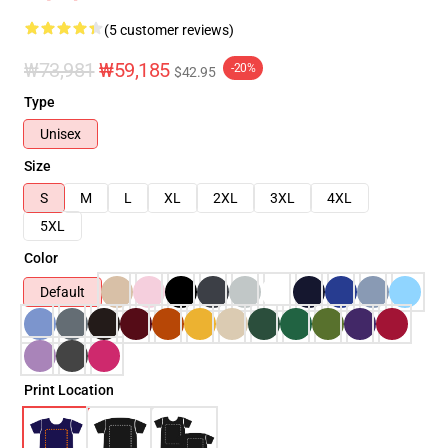
(5 customer reviews)
₩73,981
₩59,185
-20%
$42.95
Type
Unisex
Size
S
M
L
XL
2XL
3XL
4XL
5XL
Color
Default
Print Location