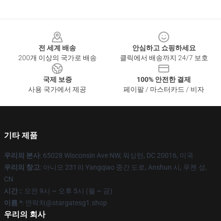
Footer
전 세계 배송
안심하고 쇼핑하세요
200개 이상의 국가로 배송
클릭에서 배송까지 24/7 보호
국제 보증
100% 안전한 결제
사용 국가에서 제공
페이팔 / 마스터카드 / 비자
기타 제품
우리의 본사
: 65028 Wisconsin Ave NW, 워싱턴, DC 20016, 미국
우리의 창고
: 아니오 231의 Yangqiao 중간 도로, Anshun 시, 푸젠 성,
CN
시간 :
: 오전 9시 ~ 오후 5시 (월 ~ 금)
이름 *
: 연락처@stargatesg1.shop
우리의 회사