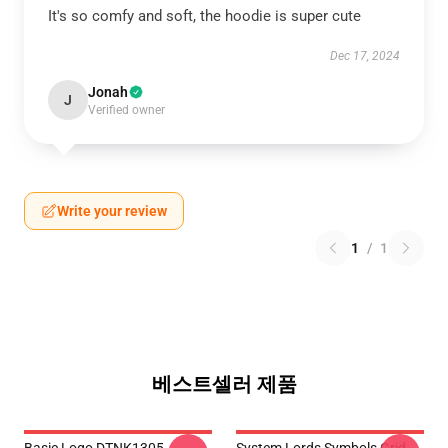
It's so comfy and soft, the hoodie is super cute
Dec 17, 2024
Jonah
J
Verified owner
Write your review
1
/
1
베스트셀러 제품