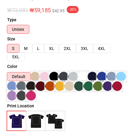
₩73,981
₩59,185
-20%
$42.95
Type
Unisex
Size
S
M
L
XL
2XL
3XL
4XL
5XL
Color
Default
Print Location