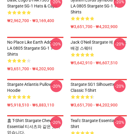
Basic Logo DTNK1305
System Lords Symbols Grid
-20%
-20%
Stargate SG-1 Hats & Caps
LA 0805 Stargate SG-1 T-
Shirts
₩2,962,700 - ₩3,169,400
₩3,651,700 - ₩4,202,900
No Place Like Earth Address
Jack O'Neil Stargate 에 화이트
-20%
-20%
LA 0805 Stargate SG-1 T-
배경 스웨터
Shirts
₩5,642,910 - ₩6,607,510
₩3,651,700 - ₩4,202,900
Stargate Atlantis Pullover
Stargate SG1 Silhouette
-20%
-20%
Hoodie
Classic T-Shirt
₩5,918,510 - ₩6,883,110
₩3,651,700 - ₩4,202,900
홈 T-Shirt Stargate Chevron
Teal'c Stargate Essential T-
-20%
-20%
Essential 티셔츠와 같은 곳이
Shirt
없습니다.