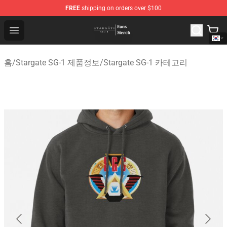
FREE
shipping on orders over $100
Stargate SG-1 Store - Official Stargate SG-1 Merchandis
Open menu
홈
/
Stargate SG-1 제품정보
/
Stargate SG-1 카테고리