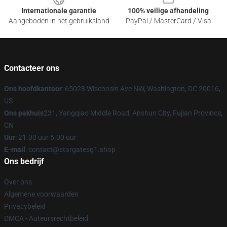
Internationale garantie
100% veilige afhandeling
Aangeboden in het gebruiksland
PayPal / MasterCard / Visa
Contacteer ons
Ons hoofdkantoor
: 65028 Wisconsin Ave NW, Washington, DC 20016,
US
Ons pakhuis
231, Yangqiao Middle Road, Anshun City, Fujian Province,
CN
Uur
: 21.00 uur 5.00 uur
E-mail
: contact@stargatesg1.shop
Ons bedrijf
Over ons
Algemene voorwaarden
Privacybeleid
DMCA - Auteursrechtbeleid