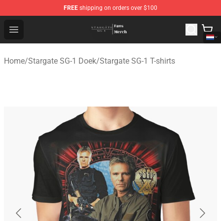
FREE
shipping on orders over $100
Stargate SG-1 Store - Official Stargate SG-1 Merchandis
Open menu
Home
/
Stargate SG-1 Doek
/
Stargate SG-1 T-shirts