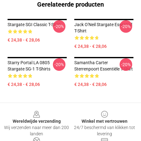
Gerelateerde producten
Stargate SGI Classic T-Shirt
Jack O'Neil Stargate Essential
-20%
-20%
T-Shirt
€ 24,38 - € 28,06
€ 24,38 - € 28,06
Starry Portal LA 0805
Samantha Carter
-20%
-20%
Stargate SG-1 T-Shirts
Sterrenpoort Essentiële T-Shirt
€ 24,38 - € 28,06
€ 24,38 - € 28,06
Footer
Wereldwijde verzending
Winkel met vertrouwen
Wij verzenden naar meer dan 200
24/7 beschermd van klikken tot
landen
levering