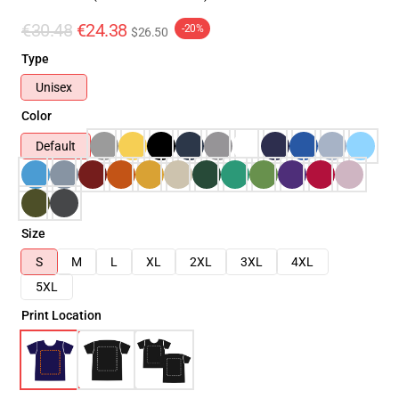
€30.48
€24.38
-20%
$26.50
Type
Unisex
Color
Default
Size
S
M
L
XL
2XL
3XL
4XL
5XL
Print Location