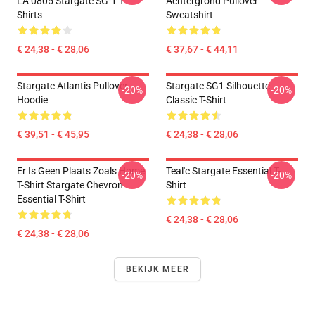
LA 0805 Stargate SG-1 T-
Achtergrond Pullover
Shirts
Sweatshirt
€ 24,38 - € 28,06
€ 37,67 - € 44,11
Stargate Atlantis Pullover
Stargate SG1 Silhouette
-20%
-20%
Hoodie
Classic T-Shirt
€ 39,51 - € 45,95
€ 24,38 - € 28,06
Er Is Geen Plaats Zoals Home
Teal'c Stargate Essential T-
-20%
-20%
T-Shirt Stargate Chevron
Shirt
Essential T-Shirt
€ 24,38 - € 28,06
€ 24,38 - € 28,06
BEKIJK MEER