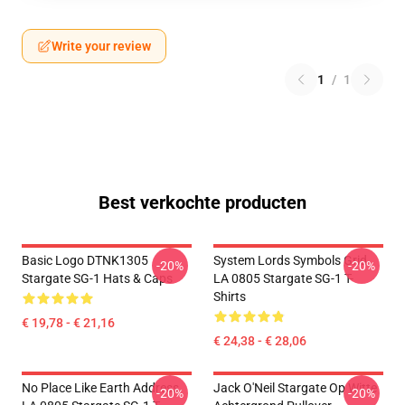
Write your review
1
/
1
Best verkochte producten
Basic Logo DTNK1305
System Lords Symbols Grid
-20%
-20%
Stargate SG-1 Hats & Caps
LA 0805 Stargate SG-1 T-
Shirts
€ 19,78 - € 21,16
€ 24,38 - € 28,06
No Place Like Earth Address
Jack O'Neil Stargate Op Witte
-20%
-20%