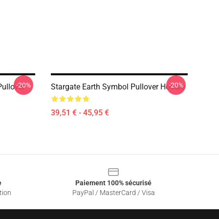
-20%
-20%
llover
Stargate Earth Symbol Pullover Hoodie
39,51 € - 45,95 €
e
Paiement 100% sécurisé
tion
PayPal / MasterCard / Visa