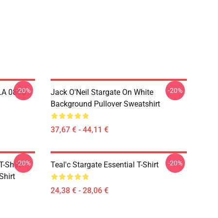
-20%
-20%
 LA 0805
Jack O'Neil Stargate On White
Background Pullover Sweatshirt
37,67 € - 44,11 €
-20%
-20%
-Shirt
Teal'c Stargate Essential T-Shirt
Shirt
24,38 € - 28,06 €