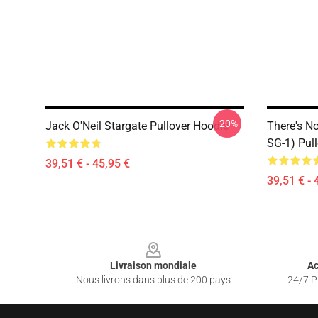
-20%
Jack O'Neil Stargate Pullover Hoodie
There's No
SG-1) Pul
39,51 € - 45,95 €
39,51 € - 
Footer
Livraison mondiale
Ac
Nous livrons dans plus de 200 pays
24/7 Pr