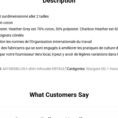
Description
surdimensionné aller 2 tailles
en coton
ester. Heather Grey est 70% coton, 30% polyester. Charbon Heather est 6
oignets côtelés
lon les normes de l'Organisation internationale du travail
des fabricants qui se sont engagés à améliorer les pratiques de culture du
ar votre fournisseur tiers local, il peut y avoir de légères variations dans 
U
:
44108380-US-t-shirt-mhoodie-DEFAULT
Catégories
:
Stargate SG-1 Hood
What Customers Say