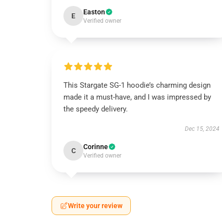
Easton
E
Verified owner
This Stargate SG-1 hoodie’s charming design
made it a must-have, and I was impressed by
the speedy delivery.
Dec 15, 2024
Corinne
C
Verified owner
Write your review