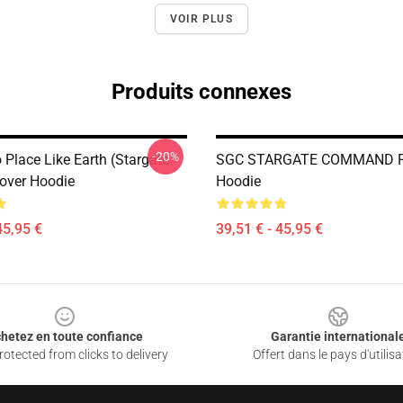
VOIR PLUS
Produits connexes
-20%
 Place Like Earth (stargate
SGC STARGATE COMMAND Pu
lover Hoodie
Hoodie
45,95 €
39,51 € - 45,95 €
hetez en toute confiance
Garantie international
otected from clicks to delivery
Offert dans le pays d'utilisa