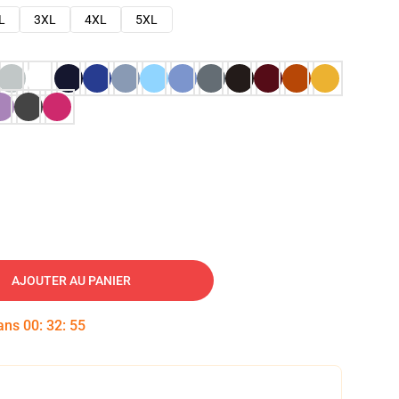
L
3XL
4XL
5XL
AJOUTER AU PANIER
dans
00
:
32
:
54