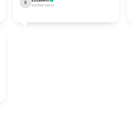
Elizabeth
E
Verified owner