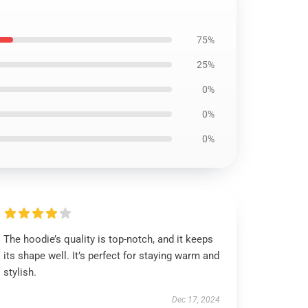
75%
25%
0%
0%
0%
The hoodie’s quality is top-notch, and it keeps
its shape well. It’s perfect for staying warm and
stylish.
Dec 17, 2024