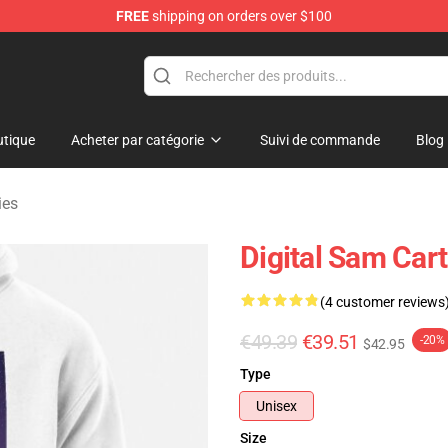
FREE
shipping on orders over $100
ise Shop
tique
Acheter par catégorie
Suivi de commande
Blog
ies
Digital Sam Cart
(4 customer reviews
€49.39
€39.51
-20%
$42.95
Type
Unisex
Size