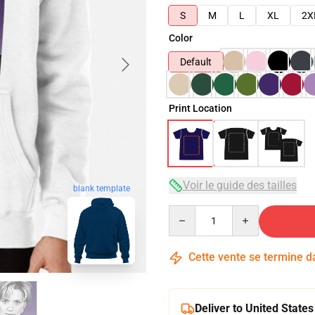
S
M
L
XL
2X
Color
Default
Print Location
Voir le guide des tailles
blank template
Quantity
Cette vente se termine 
Deliver to United States