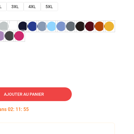
L
3XL
4XL
5XL
AJOUTER AU PANIER
dans
02
:
11
:
54