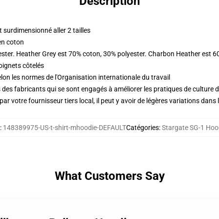
Description
surdimensionné aller 2 tailles
en coton
ester. Heather Grey est 70% coton, 30% polyester. Charbon Heather est 6
oignets côtelés
lon les normes de l'Organisation internationale du travail
des fabricants qui se sont engagés à améliorer les pratiques de culture du
ar votre fournisseur tiers local, il peut y avoir de légères variations dans 
:
148389975-US-t-shirt-mhoodie-DEFAULT
Catégories
:
Stargate SG-1 Hoo
What Customers Say