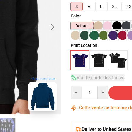
S
M
L
XL
2X
Color
Default
Print Location
Voir le guide des tailles
blank template
Quantity
Cette vente se termine 
Deliver to United States