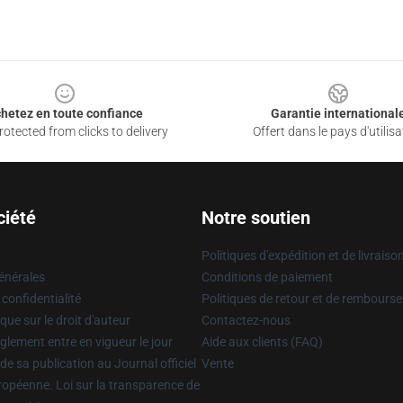
hetez en toute confiance
Garantie international
otected from clicks to delivery
Offert dans le pays d'utilisa
ciété
Notre soutien
Politiques d'expédition et de livraiso
énérales
Conditions de paiement
 confidentialité
Politiques de retour et de rembours
que sur le droit d'auteur
Contactez-nous
glement entre en vigueur le jour
Aide aux clients (FAQ)
 de sa publication au Journal officiel
Vente
uropéenne. Loi sur la transparence de