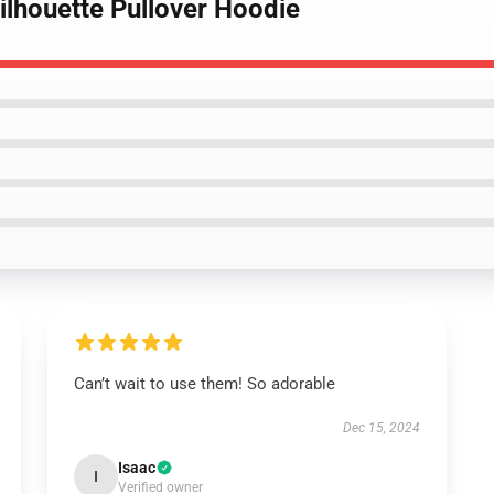
ilhouette Pullover Hoodie
Can’t wait to use them! So adorable
Dec 15, 2024
Isaac
I
Verified owner