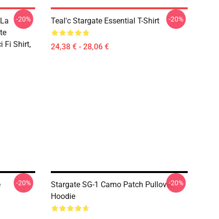
-20%
-20%
 La
Teal'c Stargate Essential T-Shirt
te
 Fi Shirt,
24,38 € - 28,06 €
-20%
-20%
e
Stargate SG-1 Camo Patch Pullover
Hoodie