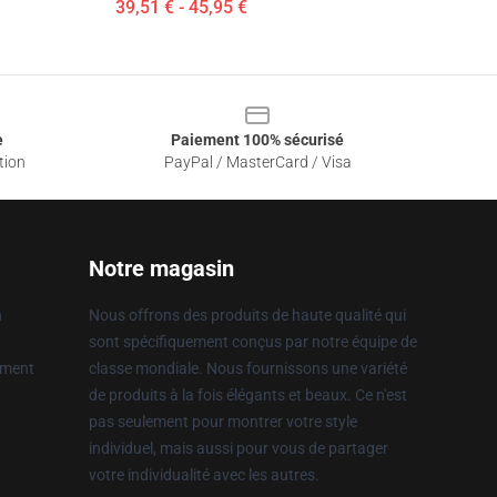
39,51 € - 45,95 €
e
Paiement 100% sécurisé
tion
PayPal / MasterCard / Visa
Notre magasin
n
Nous offrons des produits de haute qualité qui
sont spécifiquement conçus par notre équipe de
ement
classe mondiale. Nous fournissons une variété
de produits à la fois élégants et beaux. Ce n'est
pas seulement pour montrer votre style
individuel, mais aussi pour vous de partager
votre individualité avec les autres.