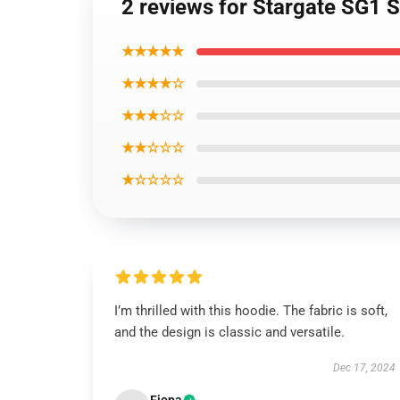
2 reviews for Stargate SG1 S
★★★★★
★★★★☆
★★★☆☆
★★☆☆☆
★☆☆☆☆
I’m thrilled with this hoodie. The fabric is soft,
and the design is classic and versatile.
Dec 17, 2024