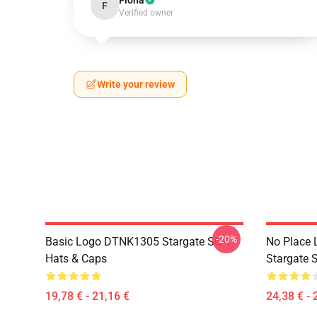
Fiona
F
Verified owner
Write your review
-20%
Basic Logo DTNK1305 Stargate SG-1
No Place 
Hats & Caps
Stargate S
19,78 € - 21,16 €
24,38 € - 