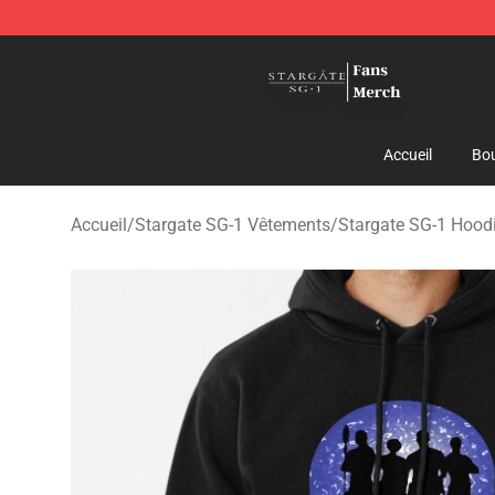
Stargate SG-1 Store - Official Stargate SG-1 Merchand
Accueil
Bou
Accueil
/
Stargate SG-1 Vêtements
/
Stargate SG-1 Hood