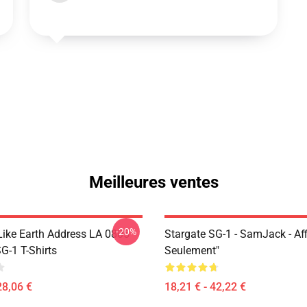
Meilleures ventes
-20%
Like Earth Address LA 0805
Stargate SG-1 - SamJack - Aff
G-1 T-Shirts
Seulement"
28,06 €
18,21 € - 42,22 €