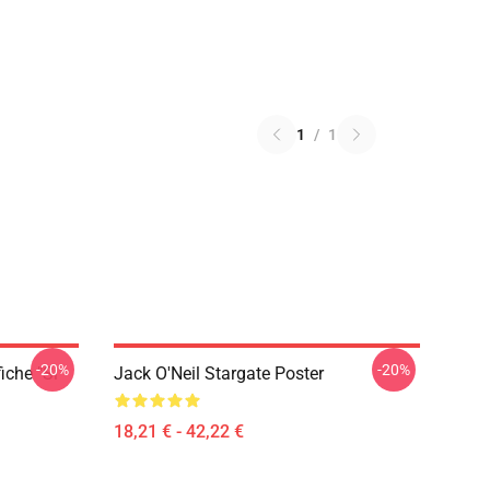
1
/
1
-20%
-20%
iche "Si
Jack O'Neil Stargate Poster
18,21 € - 42,22 €