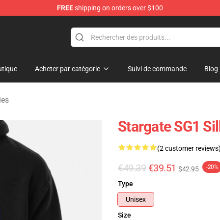
FREE
shipping on orders over $100
ise Shop
tique
Acheter par catégorie
Suivi de commande
Blog
ies
Stargate SG1 Si
(2 customer reviews
€49.39
€39.51
-20%
$42.95
Type
Unisex
Size