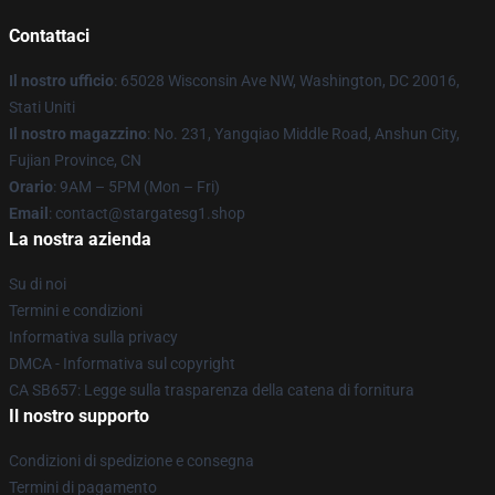
Contattaci
Il nostro ufficio
: 65028 Wisconsin Ave NW, Washington, DC 20016,
Stati Uniti
Il nostro magazzino
: No. 231, Yangqiao Middle Road, Anshun City,
Fujian Province, CN
Orario
: 9AM – 5PM (Mon – Fri)
Email
: contact@stargatesg1.shop
La nostra azienda
Su di noi
Termini e condizioni
Informativa sulla privacy
DMCA - Informativa sul copyright
CA SB657: Legge sulla trasparenza della catena di fornitura
Il nostro supporto
Condizioni di spedizione e consegna
Termini di pagamento