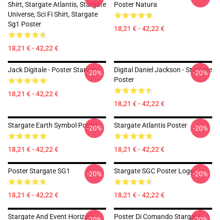
Shirt, Stargate Atlantis, Stargate
Poster Natura
Universe, Sci Fi Shirt, Stargate
Sg1 Poster
18,21 € - 42,22 €
18,21 € - 42,22 €
Jack Digitale - Poster Stargate
Digital Daniel Jackson - Stargate
-20%
-20%
Poster
18,21 € - 42,22 €
18,21 € - 42,22 €
Stargate Earth Symbol Poster
Stargate Atlantis Poster
-20%
-20%
18,21 € - 42,22 €
18,21 € - 42,22 €
Poster Stargate SG1
Stargate SGC Poster Logo
-20%
-20%
18,21 € - 42,22 €
18,21 € - 42,22 €
Stargate And Event Horizon
Poster Di Comando Stargate
-20%
-20%