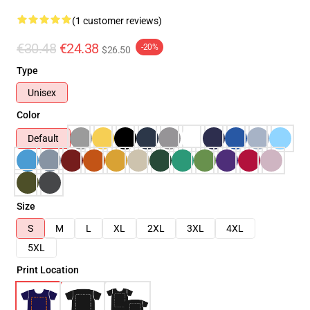
(1 customer reviews)
€30.48
€24.38
-20%
$26.50
Type
Unisex
Color
Default
Size
S
M
L
XL
2XL
3XL
4XL
5XL
Print Location