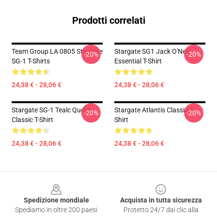
Prodotti correlati
Team Group LA 0805 Stargate
Stargate SG1 Jack O'Neill
-20%
-20%
SG-1 T-Shirts
Essential T-Shirt
24,38 € - 28,06 €
24,38 € - 28,06 €
Stargate SG-1 Tealc Quote
Stargate Atlantis Classic T-
-20%
-20%
Classic T-Shirt
Shirt
24,38 € - 28,06 €
24,38 € - 28,06 €
Footer
Spedizione mondiale
Acquista in tutta sicurezza
Spediamo in oltre 200 paesi
Protetto 24/7 dai clic alla