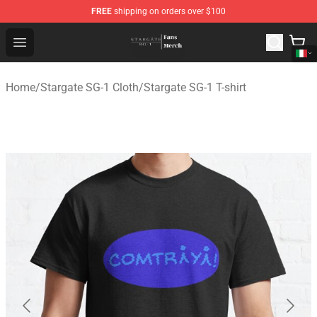
FREE
shipping on orders over $100
Stargate SG-1 Store - Official Stargate SG-1 Merchandis
Open menu
Home
/
Stargate SG-1 Cloth
/
Stargate SG-1 T-shirt