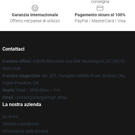
consegna
Garanzia internazionale
Pagamento sicuro al 100%
Offerto nel paese di utilizzo
PayPal / MasterCard / Visa
Contattaci
Il nostro ufficio
: 65028 Wisconsin Ave NW, Washington, DC 20016,
Stati Uniti
Il nostro magazzino
: No. 231, Yangqiao Middle Road, Anshun City,
Fujian Province, CN
Orario
: 9AM – 5PM (Mon – Fri)
Email
: contact@stargatesg1.shop
La nostra azienda
Su di noi
Termini e condizioni
Informativa sulla privacy