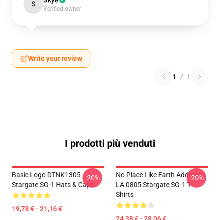
Skye
S
Verified owner
Write your review
1
/
1
I prodotti più venduti
Basic Logo DTNK1305
No Place Like Earth Address
-20%
-20%
Stargate SG-1 Hats & Caps
LA 0805 Stargate SG-1 T-
Shirts
19,78 € - 21,16 €
24,38 € - 28,06 €