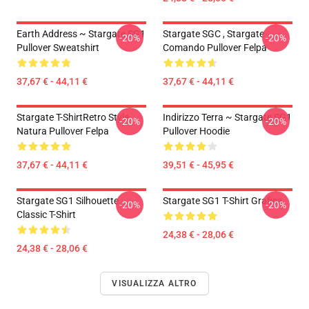
Earth Address ~ Stargate SG1
Stargate SGC , Stargate
-20%
-20%
Pullover Sweatshirt
Comando Pullover Felpa
37,67 € - 44,11 €
37,67 € - 44,11 €
Stargate T-ShirtRetro Style
Indirizzo Terra ~ Stargate SG1
-20%
-20%
Natura Pullover Felpa
Pullover Hoodie
37,67 € - 44,11 €
39,51 € - 45,95 €
Stargate SG1 Silhouette
Stargate SG1 T-Shirt Grafica
-20%
-20%
Classic T-Shirt
24,38 € - 28,06 €
24,38 € - 28,06 €
VISUALIZZA ALTRO