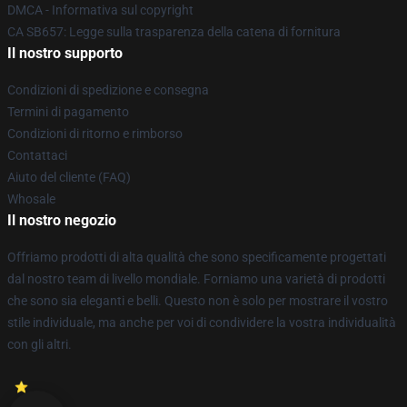
DMCA - Informativa sul copyright
CA SB657: Legge sulla trasparenza della catena di fornitura
Il nostro supporto
Condizioni di spedizione e consegna
Termini di pagamento
Condizioni di ritorno e rimborso
Contattaci
Aiuto del cliente (FAQ)
Whosale
Il nostro negozio
Offriamo prodotti di alta qualità che sono specificamente progettati
dal nostro team di livello mondiale. Forniamo una varietà di prodotti
che sono sia eleganti e belli. Questo non è solo per mostrare il vostro
stile individuale, ma anche per voi di condividere la vostra individualità
con gli altri.