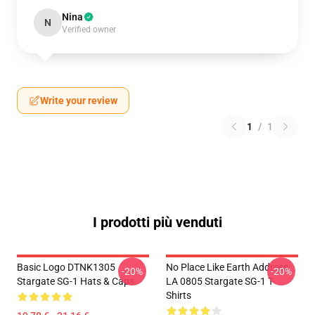
Nina
N
Verified owner
Write your review
1
/
1
I prodotti più venduti
Basic Logo DTNK1305
No Place Like Earth Address
-20%
-20%
Stargate SG-1 Hats & Caps
LA 0805 Stargate SG-1 T-
Shirts