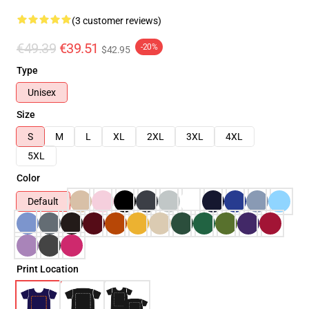
(3 customer reviews)
€49.39
€39.51
-20%
$42.95
Type
Unisex
Size
S
M
L
XL
2XL
3XL
4XL
5XL
Color
Default
Print Location