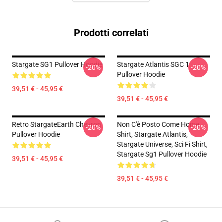
Prodotti correlati
Stargate SG1 Pullover Hoodie
Stargate Atlantis SGC 1
-20%
-20%
Pullover Hoodie
39,51 € - 45,95 €
39,51 € - 45,95 €
Retro StargateEarth Chevron
Non C'è Posto Come Home
-20%
-20%
Pullover Hoodie
Shirt, Stargate Atlantis,
Stargate Universe, Sci Fi Shirt,
Stargate Sg1 Pullover Hoodie
39,51 € - 45,95 €
39,51 € - 45,95 €
Footer