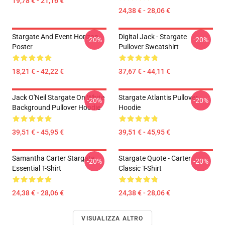
19,78 € - 21,16 €
24,38 € - 28,06 €
Stargate And Event Horizon
Digital Jack - Stargate
-20%
-20%
Poster
Pullover Sweatshirt
18,21 € - 42,22 €
37,67 € - 44,11 €
Jack O'Neil Stargate On White
Stargate Atlantis Pullover
-20%
-20%
Background Pullover Hoodie
Hoodie
39,51 € - 45,95 €
39,51 € - 45,95 €
Samantha Carter Stargate
Stargate Quote - Carter
-20%
-20%
Essential T-Shirt
Classic T-Shirt
24,38 € - 28,06 €
24,38 € - 28,06 €
VISUALIZZA ALTRO