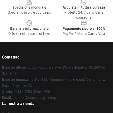
Spedizione mondiale
Acquista in tutta sicurezza
Spediamo in oltre 200 paesi
Protetto 24/7 dai clic alla
consegna
Garanzia internazionale
Pagamento sicuro al 100%
Offerto nel paese di utilizzo
PayPal / MasterCard / Visa
Contattaci
Il nostro ufficio
: 65028 Wisconsin Ave NW, Washington, DC 20016,
Stati Uniti
Il nostro magazzino
: No. 231, Yangqiao Middle Road, Anshun City,
Fujian Province, CN
Orario
: 9AM – 5PM (Mon – Fri)
Email
: contact@stargatesg1.shop
La nostra azienda