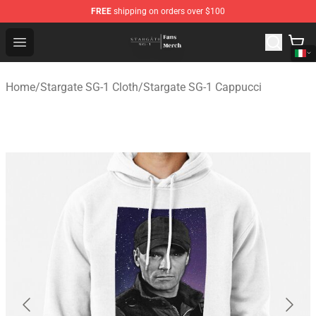
FREE
shipping on orders over $100
Stargate SG-1 Store - Official Stargate SG-1 Merchandis
Open menu
Home
/
Stargate SG-1 Cloth
/
Stargate SG-1 Cappucci