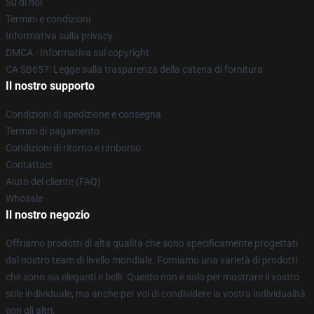
Su di noi
Termini e condizioni
Informativa sulla privacy
DMCA - Informativa sul copyright
CA SB657: Legge sulla trasparenza della catena di fornitura
Il nostro supporto
Condizioni di spedizione e consegna
Termini di pagamento
Condizioni di ritorno e rimborso
Contattaci
Aiuto del cliente (FAQ)
Whosale
Il nostro negozio
Offriamo prodotti di alta qualità che sono specificamente progettati
dal nostro team di livello mondiale. Forniamo una varietà di prodotti
che sono sia eleganti e belli. Questo non è solo per mostrare il vostro
stile individuale, ma anche per voi di condividere la vostra individualità
con gli altri.