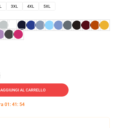
L
3XL
4XL
5XL
e
AGGIUNGI AL CARRELLO
tra
01
:
41
:
53