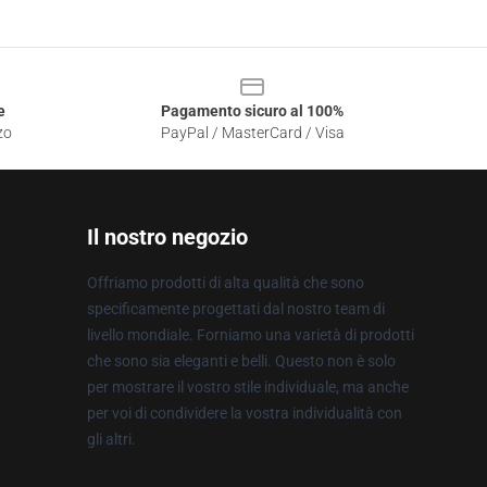
e
Pagamento sicuro al 100%
zo
PayPal / MasterCard / Visa
Il nostro negozio
Offriamo prodotti di alta qualità che sono
specificamente progettati dal nostro team di
livello mondiale. Forniamo una varietà di prodotti
che sono sia eleganti e belli. Questo non è solo
per mostrare il vostro stile individuale, ma anche
per voi di condividere la vostra individualità con
gli altri.