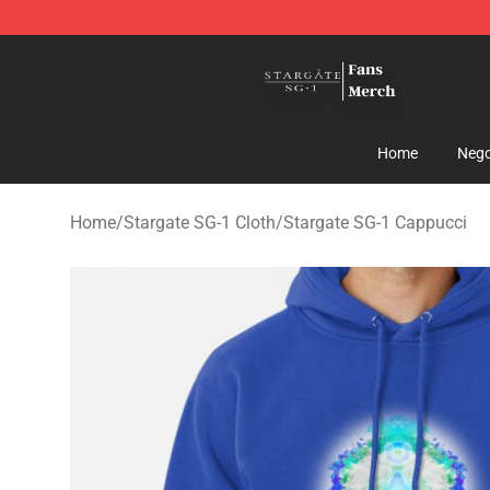
Stargate SG-1 Store - Official Stargate SG-1 Merchand
Home
Nego
Home
/
Stargate SG-1 Cloth
/
Stargate SG-1 Cappucci