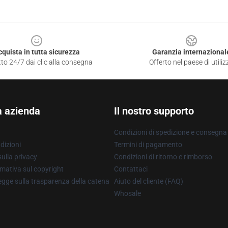
cquista in tutta sicurezza
Garanzia internazional
to 24/7 dai clic alla consegna
Offerto nel paese di utiliz
a azienda
Il nostro supporto
Condizioni di spedizione e consegna
dizioni
Termini di pagamento
ulla privacy
Condizioni di ritorno e rimborso
mativa sul copyright
Contattaci
gge sulla trasparenza della catena
Aiuto del cliente (FAQ)
Whosale