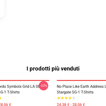
I prodotti più venduti
-20%
rds Symbols Grid LA 0805
No Place Like Earth Address
G-1 T-Shirts
Stargate SG-1 T-Shirts
28,06 €
24,38 € - 28,06 €