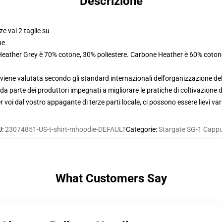
Descrizione
ze vai 2 taglie su
ne
 Heather Grey è 70% cotone, 30% poliestere. Carbone Heather è 60% coton
viene valutata secondo gli standard internazionali dell'organizzazione de
 parte dei produttori impegnati a migliorare le pratiche di coltivazione de
voi dal vostro appagante di terze parti locale, ci possono essere lievi var
U
:
23074851-US-t-shirt-mhoodie-DEFAULT
Categorie
:
Stargate SG-1 Cappu
What Customers Say