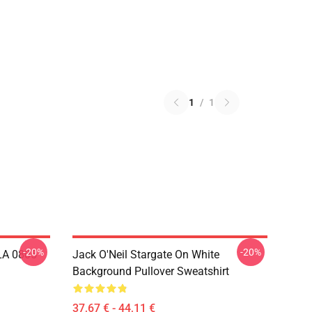
1
/
1
-20%
-20%
 LA 0805
Jack O'Neil Stargate On White
Background Pullover Sweatshirt
37,67 € - 44,11 €