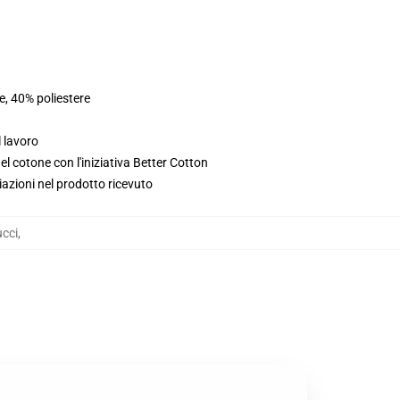
e, 40% poliestere
l lavoro
l cotone con l'iniziativa Better Cotton
iazioni nel prodotto ricevuto
cci
,