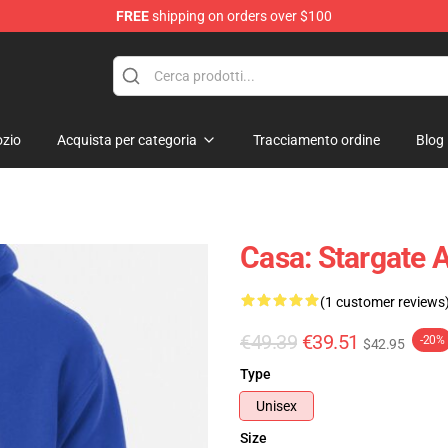
FREE
shipping on orders over $100
ise Shop
zio
Acquista per categoria
Tracciamento ordine
Blog
Casa: Stargate 
(1 customer reviews
€49.39
€39.51
-20%
$42.95
Type
Unisex
Size