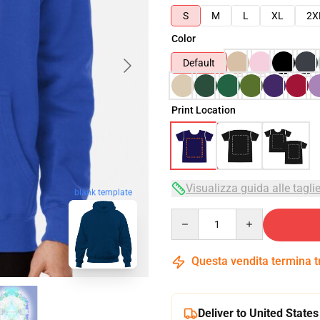
S
M
L
XL
2X
Color
Default
Print Location
Visualizza guida alle tagli
blank template
Quantity
Questa vendita termina 
Deliver to United States