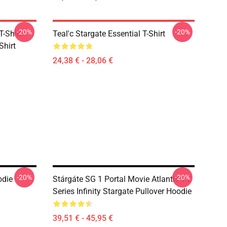
-20%
-20%
-Shirt
Teal'c Stargate Essential T-Shirt
Shirt
24,38 € - 28,06 €
-20%
-20%
odie
Stárgáte SG 1 Portal Movie Atlantis TV
Series Infinity Stargate Pullover Hoodie
39,51 € - 45,95 €