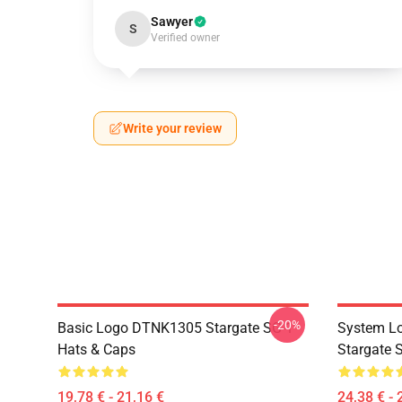
Sawyer
S
Verified owner
Write your review
-20%
Basic Logo DTNK1305 Stargate SG-1
System Lo
Hats & Caps
Stargate S
19,78 € - 21,16 €
24,38 € - 