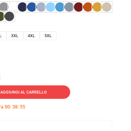
L
3XL
4XL
5XL
e
AGGIUNGI AL CARRELLO
tra
00
:
38
:
54