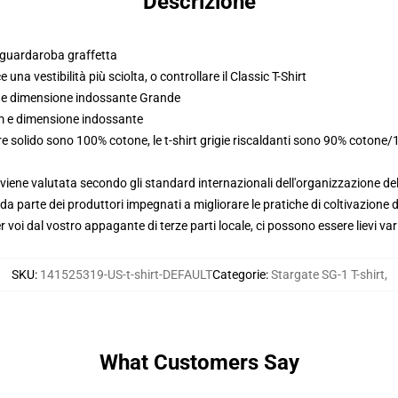
Descrizione
n guardaroba graffetta
ce una vestibilità più sciolta, o controllare il Classic T-Shirt
m e dimensione indossante Grande
cm e dimensione indossante
re solido sono 100% cotone, le t-shirt grigie riscaldanti sono 90% cotone/
viene valutata secondo gli standard internazionali dell'organizzazione de
 parte dei produttori impegnati a migliorare le pratiche di coltivazione de
voi dal vostro appagante di terze parti locale, ci possono essere lievi var
SKU
:
141525319-US-t-shirt-DEFAULT
Categorie
:
Stargate SG-1 T-shirt
,
What Customers Say