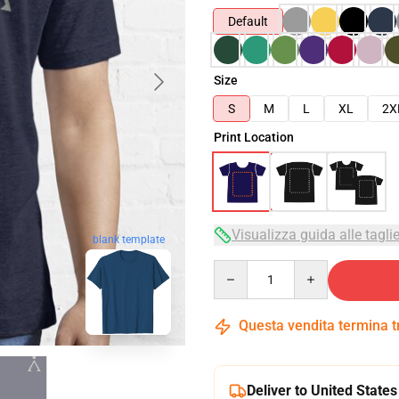
Default
Size
S
M
L
XL
2X
Print Location
Visualizza guida alle tagli
blank template
Quantity
Questa vendita termina 
Deliver to United States