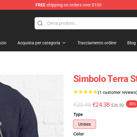
FREE
shipping on orders over $100
ise Shop
zio
Acquista per categoria
Tracciamento ordine
Blog
Simbolo Terra St
(1 customer reviews
€30.48
€24.38
-20%
$26.50
Type
Unisex
Color