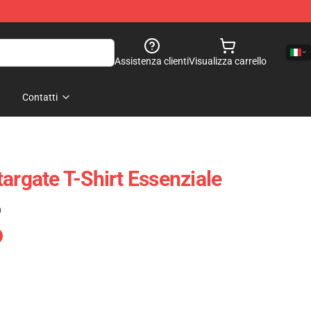
Assistenza clienti
Visualizza carrello
Contatti
argate T-Shirt Essenziale
)