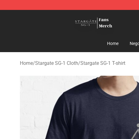
Stargate SG-1 Store - Official Stargate SG-1 Merchand
Home
Nego
Home
/
Stargate SG-1 Cloth
/
Stargate SG-1 T-shirt