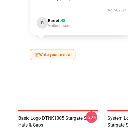
Dec 14, 2024
Barrett
B
Verified owner
Write your review
-20%
Basic Logo DTNK1305 Stargate SG-1
System Lo
Hats & Caps
Stargate S