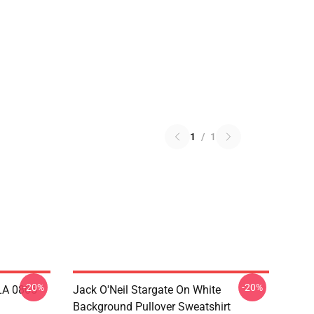
1
/
1
-20%
-20%
 LA 0805
Jack O'Neil Stargate On White
Background Pullover Sweatshirt