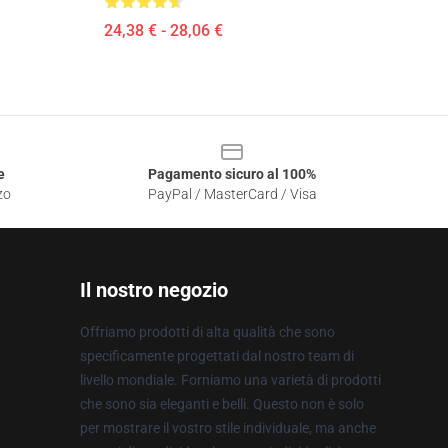
24,38 € - 28,06 €
e
Pagamento sicuro al 100%
zo
PayPal / MasterCard / Visa
Il nostro negozio
Offriamo prodotti di alta qualità che sono
specificamente progettati dal nostro team di
livello mondiale. Forniamo una varietà di prodotti
che sono sia eleganti e belli. Questo non è solo
per mostrare il vostro stile individuale, ma anche