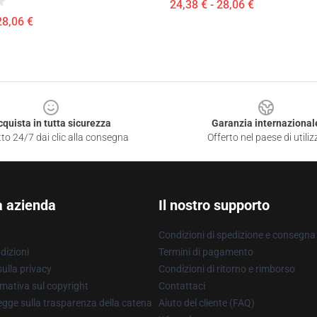
24,38 € - 28,06 €
28,06 €
cquista in tutta sicurezza
Garanzia internazional
to 24/7 dai clic alla consegna
Offerto nel paese di utiliz
a azienda
Il nostro supporto
Condizioni di spedizione e consegna
dizioni
Termini di pagamento
ulla privacy
Condizioni di ritorno e rimborso
mativa sul copyright
Contattaci
gge sulla trasparenza della catena
Aiuto del cliente (FAQ)