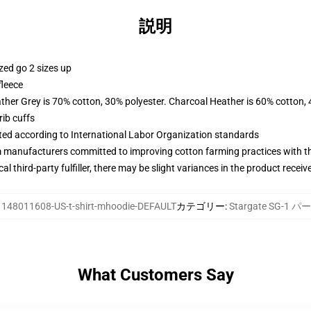
説明
zed go 2 sizes up
fleece
ather Grey is 70% cotton, 30% polyester. Charcoal Heather is 60% cotton,
ib cuffs
uated according to International Labor Organization standards
m manufacturers committed to improving cotton farming practices with the
al third-party fulfiller, there may be slight variances in the product receiv
:
148011608-US-t-shirt-mhoodie-DEFAULT
カテゴリー
:
Stargate SG-1 
What Customers Say