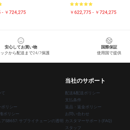
 - ￥724,275
￥622,775 - ￥724,275
安心してお買い物
国際保証
ックから配送まで24/7保護
使用国で提供
当社のサポート
いて
配送&配送ポリシー
支払条件
ーポリシー
返品・返金ポリシー
著作権ポリシー
お問い合わせ
アSB657: サプライチェーンの透明
カスタマーサポート(FAQ)
スタッフ