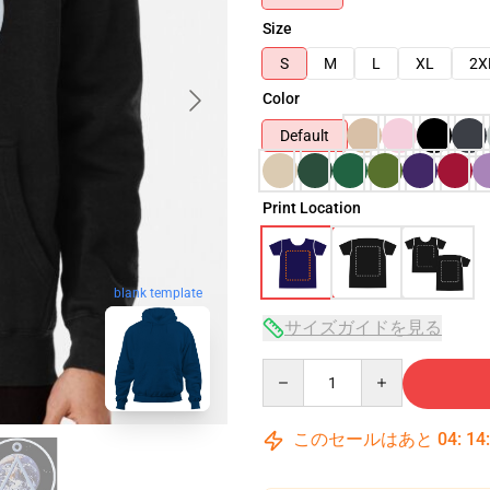
Size
S
M
L
XL
2X
Color
Default
Print Location
blank template
サイズガイドを見る
Quantity
このセールはあと
04
:
14