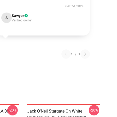
Dec 14, 2024
Sawyer
S
Verified owner
1
/
1
-20%
-20%
 LA 0805
Jack O'Neil Stargate On White