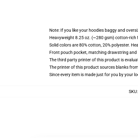
Note: If you like your hoodies baggy and oversi
Heavyweight 8.25 oz. (~280 gsm) cotton-rich 
Solid colors are 80% cotton, 20% polyester. He
Front pouch pocket, matching drawstring and r
The third party printer of this product is eval
The printer of this product sources blanks fro
Since every item is made just for you by your loc
SKU