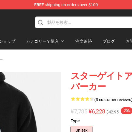
FREE
shipping on orders over $100
ise Shop
ショップ
カテゴリーで購入
注文追跡
ブログ
お
カー
スターゲイト
パーカー
(3 customer reviews
¥7,785
¥6,228
-20%
$42.95
Type
Unisex