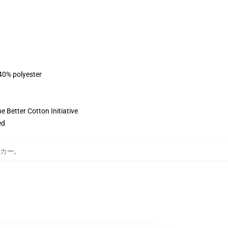
 40% polyester
 Better Cotton Initiative
ed
パーカー
,