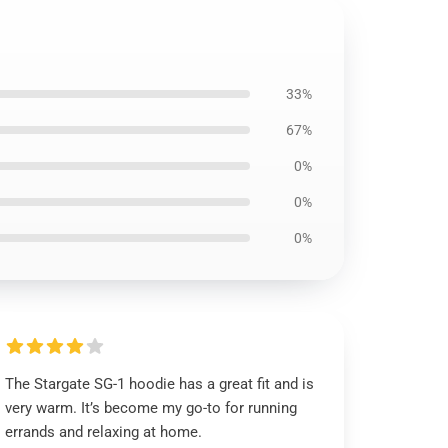
33%
67%
0%
0%
0%
The Stargate SG-1 hoodie has a great fit and is
very warm. It’s become my go-to for running
errands and relaxing at home.