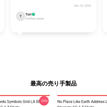
Dec 16, 2024
Tori
T
Verified owner
最高の売り手製品
-20%
rds Symbols Grid LA 0805
No Place Like Earth Address