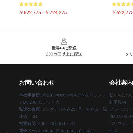
￥622,775 - ￥724,275
￥622,775
Footer
世界中に配送
200カ国以上に配送
クリ
お問い合わせ
会社案内
本社事務所
: 65028 Wisconsin Ave NW, ワシント
私たちにつ
ンDC 20016, アメリカ
利用規約
私達の倉庫
: ヤンクアロ中道231号、安春市、福
プライバシ
建省、CN
DMCA - 
営業時間
: 9:00～18:00(月～金)
カリフォルニ
電子メール
: contact@stargatesg1.shop
性法