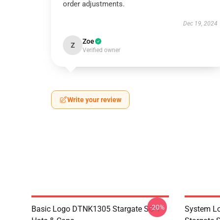
order adjustments.
Dec 19, 2024
Zoe
Z
Verified owner
Write your review
-20%
Basic Logo DTNK1305 Stargate SG-1
System Lo