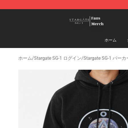
Stargate SG-1 Store - Official Stargate SG-1 Merchand
ホーム
ホーム
/
Stargate SG-1 ログイン
/
Stargate SG-1 パー