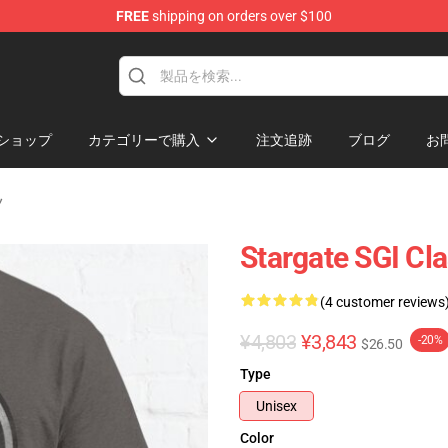
FREE
shipping on orders over $100
ise Shop
ショップ
カテゴリーで購入
注文追跡
ブログ
お
ツ
Stargate SGI Cla
(4 customer reviews
¥4,803
¥3,843
-20%
$26.50
Type
Unisex
Color