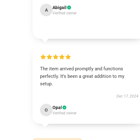
Abigail
A
Verified owner
The item arrived promptly and functions
perfectly. It’s been a great addition to my
setup.
Dec 17, 2024
Opal
O
Verified owner