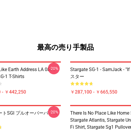
最高の売り手製品
-20%
Like Earth Address LA 0805
Stargate SG-1 - SamJack - "If
G-1 T-Shirts
スター
 - ￥442,250
￥287,100 - ￥665,550
-20%
トSGI プルオーバーパーカ
There Is No Place Like Home S
Stargate Atlantis, Stargate Un
Fi Shirt, Stargate Sg1 Pullov