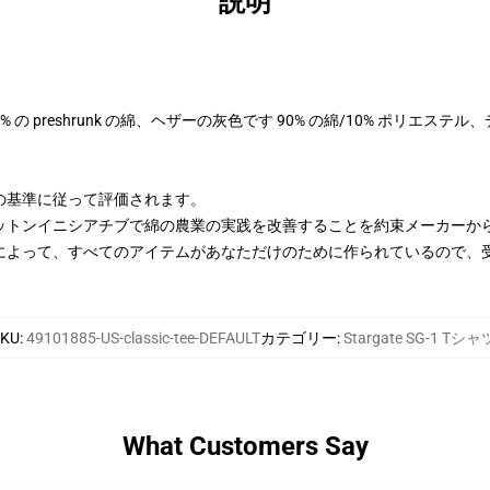
説明
 100% の preshrunk の綿、ヘザーの灰色です 90% の綿/10% ポリエス
の基準に従って評価されます。
ットンイニシアチブで綿の農業の実践を改善することを約束メーカーか
によって、すべてのアイテムがあなただけのために作られているので、
SKU
:
49101885-US-classic-tee-DEFAULT
カテゴリー
:
Stargate SG-1 Tシャ
What Customers Say