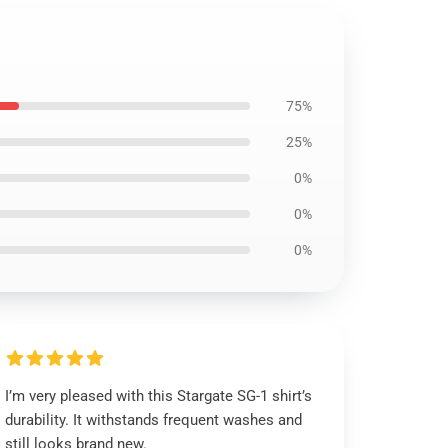
75%
25%
0%
0%
0%
I’m very pleased with this Stargate SG-1 shirt’s
durability. It withstands frequent washes and
still looks brand new.