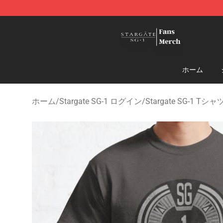
Stargate SG-1 Store - Official Stargate SG-1 Merchand
ホーム
ホーム
/
Stargate SG-1 ログイン
/
Stargate SG-1 Tシャ