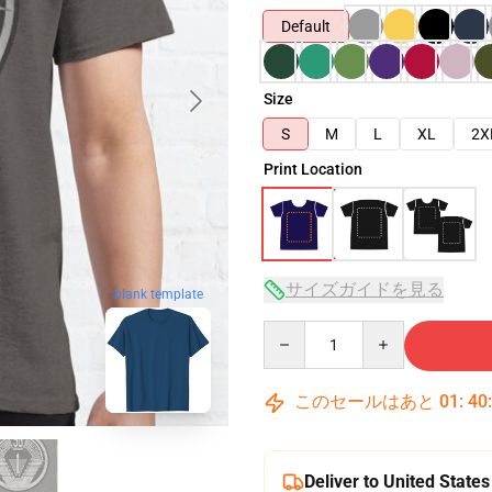
Default
Size
S
M
L
XL
2X
Print Location
サイズガイドを見る
blank template
Quantity
このセールはあと
01
:
40
Deliver to United States