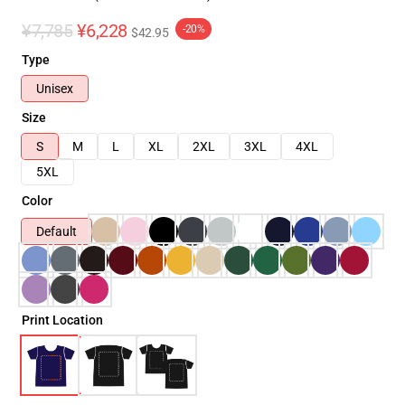
¥7,785
¥6,228
-20%
$42.95
Type
Unisex
Size
S
M
L
XL
2XL
3XL
4XL
5XL
Color
Default
Print Location