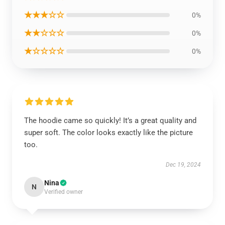
★★★☆☆
0%
★★☆☆☆
0%
★☆☆☆☆
0%
The hoodie came so quickly! It’s a great quality and
super soft. The color looks exactly like the picture
too.
Dec 19, 2024
Nina
N
Verified owner