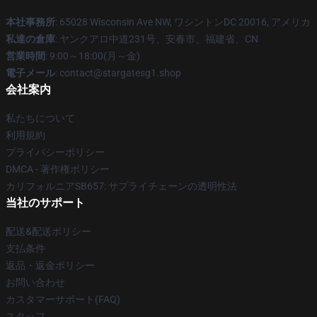
本社事務所
: 65028 Wisconsin Ave NW, ワシントンDC 20016, アメリカ
私達の倉庫
: ヤンクアロ中道231号、安春市、福建省、CN
営業時間
: 9:00～18:00(月～金)
電子メール
: contact@stargatesg1.shop
会社案内
私たちについて
利用規約
プライバシーポリシー
DMCA - 著作権ポリシー
カリフォルニアSB657: サプライチェーンの透明性法
当社のサポート
配送&配送ポリシー
支払条件
返品・返金ポリシー
お問い合わせ
カスタマーサポート(FAQ)
スタッフ