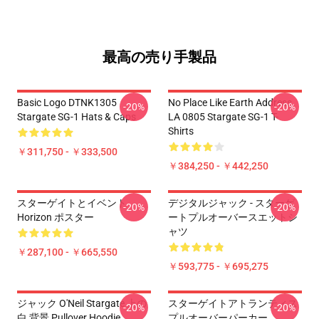
最高の売り手製品
Basic Logo DTNK1305
No Place Like Earth Address
-20%
-20%
Stargate SG-1 Hats & Caps
LA 0805 Stargate SG-1 T-
Shirts
￥311,750 - ￥333,500
￥384,250 - ￥442,250
スターゲイトとイベント
デジタルジャック - スターゲ
-20%
-20%
Horizon ポスター
ートプルオーバースエットシ
ャツ
￥287,100 - ￥665,550
￥593,775 - ￥695,275
ジャック O'Neil Stargate 上の
スターゲイトアトランティス
-20%
-20%
白 背景 Pullover Hoodie
プルオーバーパーカー