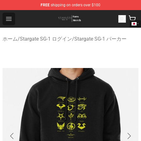
FREE
shipping on orders over $100
Stargate SG-1 Store - Official Stargate SG-1 Merchandis
Open menu
ホーム
/
Stargate SG-1 ログイン
/
Stargate SG-1 パーカー