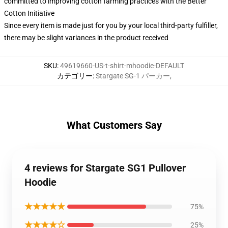
committed to improving cotton farming practices with the Better
Cotton Initiative
Since every item is made just for you by your local third-party fulfiller,
there may be slight variances in the product received
SKU
:
49619660-US-t-shirt-mhoodie-DEFAULT
カテゴリー
:
Stargate SG-1 パーカー
,
What Customers Say
4 reviews for Stargate SG1 Pullover
Hoodie
★★★★★
75%
★★★★☆
25%