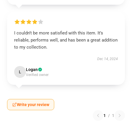
I couldn’t be more satisfied with this item. It’s
reliable, performs well, and has been a great addition
to my collection.
Dec 14, 2024
Logan
L
Verified owner
Write your review
1
/
1