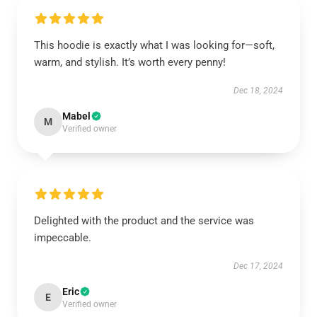
This hoodie is exactly what I was looking for—soft,
warm, and stylish. It’s worth every penny!
Dec 18, 2024
Mabel
M
Verified owner
Delighted with the product and the service was
impeccable.
Dec 17, 2024
Eric
E
Verified owner