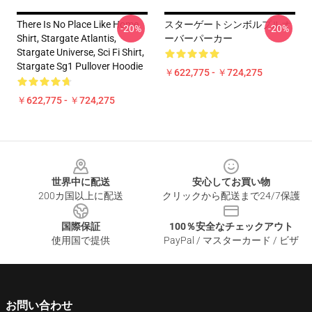
There Is No Place Like Home
スターゲートシンボルプルオ
-20%
-20%
Shirt, Stargate Atlantis,
ーバーパーカー
Stargate Universe, Sci Fi Shirt,
Stargate Sg1 Pullover Hoodie
￥622,775 - ￥724,275
￥622,775 - ￥724,275
Footer
世界中に配送
安心してお買い物
200カ国以上に配送
クリックから配送まで24/7保護
国際保証
100％安全なチェックアウト
使用国で提供
PayPal / マスターカード / ビザ
お問い合わせ