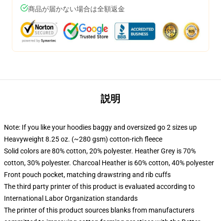
商品が届かない場合は全額返金
説明
Note: If you like your hoodies baggy and oversized go 2 sizes up
Heavyweight 8.25 oz. (~280 gsm) cotton-rich fleece
Solid colors are 80% cotton, 20% polyester. Heather Grey is 70%
cotton, 30% polyester. Charcoal Heather is 60% cotton, 40% polyester
Front pouch pocket, matching drawstring and rib cuffs
The third party printer of this product is evaluated according to
International Labor Organization standards
The printer of this product sources blanks from manufacturers