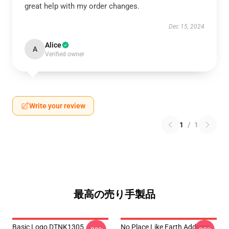
great help with my order changes.
Dec 15, 2024
Alice
A
Verified owner
Write your review
1
/
1
最高の売り手製品
Basic Logo DTNK1305
No Place Like Earth Address