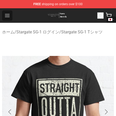
FREE
shipping on orders over $100
Stargate SG-1 Store - Official Stargate SG-1 Merchandis
Open menu
ホーム
/
Stargate SG-1 ログイン
/
Stargate SG-1 Tシャツ