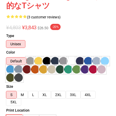
的なTシャツ
(3 customer reviews)
¥4,803
¥3,843
-20%
$26.50
Type
Unisex
Color
Default
Size
S
M
L
XL
2XL
3XL
4XL
5XL
Print Location