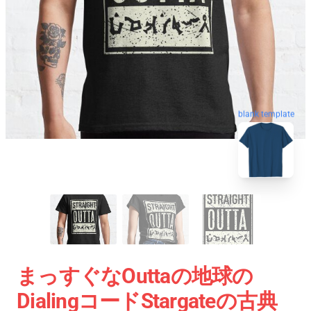
blank template
まっすぐなOuttaの地球の
DialingコードStargateの古典