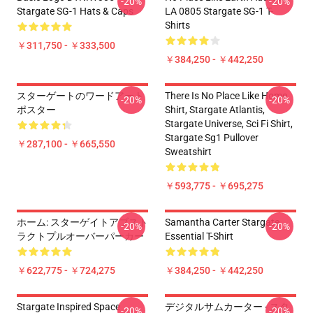
-20%
-20%
Stargate SG-1 Hats & Caps
LA 0805 Stargate SG-1 T-
Shirts
￥311,750 - ￥333,500
￥384,250 - ￥442,250
スターゲートのワードアート
There Is No Place Like Home
-20%
-20%
ポスター
Shirt, Stargate Atlantis,
Stargate Universe, Sci Fi Shirt,
Stargate Sg1 Pullover
￥287,100 - ￥665,550
Sweatshirt
￥593,775 - ￥695,275
ホーム: スターゲイトアブスト
Samantha Carter Stargate
-20%
-20%
ラクトプルオーバーパーカー
Essential T-Shirt
￥622,775 - ￥724,275
￥384,250 - ￥442,250
Stargate Inspired Space
デジタルサムカーター - スタ
-20%
-20%