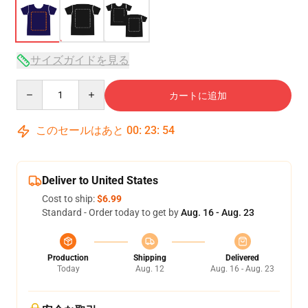
サイズガイドを見る
Quantity
カートに追加
このセールはあと
00
:
23
:
54
Deliver to United States
Cost to ship:
$6.99
Standard - Order today to get by
Aug. 16 - Aug. 23
Production
Shipping
Delivered
Today
Aug. 12
Aug. 16 - Aug. 23