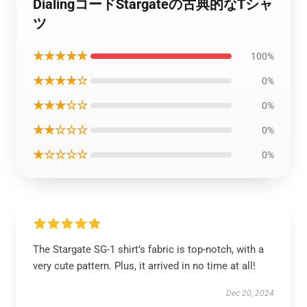
DialingコードStargateの古典的なTシャ
ツ
★★★★★
100%
★★★★☆
0%
★★★☆☆
0%
★★☆☆☆
0%
★☆☆☆☆
0%
The Stargate SG-1 shirt’s fabric is top-notch, with a
very cute pattern. Plus, it arrived in no time at all!
Dec 20, 2024