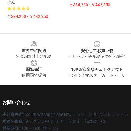
せん
￥384,250 - ￥442,250
￥384,250 - ￥442,250
Footer
世界中に配送
安心してお買い物
200カ国以上に配送
クリックから配送まで24/7保護
国際保証
100％安全なチェックアウト
使用国で提供
PayPal / マスターカード / ビザ
お問い合わせ
本社事務所
: 65028 Wisconsin Ave NW, ワシントンDC 20016, アメリカ
私達の倉庫
: ヤンクアロ中道231号、安春市、福建省、CN
営業時間
: 9:00～18:00(月～金)