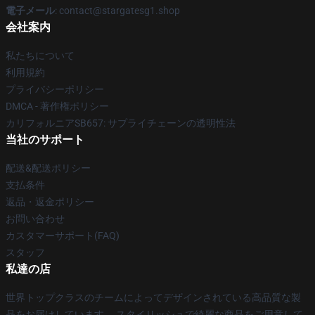
電子メール
: contact@stargatesg1.shop
会社案内
私たちについて
利用規約
プライバシーポリシー
DMCA - 著作権ポリシー
カリフォルニアSB657: サプライチェーンの透明性法
当社のサポート
配送&配送ポリシー
支払条件
返品・返金ポリシー
お問い合わせ
カスタマーサポート(FAQ)
スタッフ
私達の店
世界トップクラスのチームによってデザインされている高品質な製
品をお届けしています。 スタイリッシュで綺麗な商品をご用意して