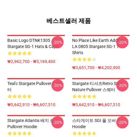
베스트셀러 제품
Basic Logo DTNK1305
No Place Like Earth Address
-20%
-20%
Stargate SG-1 Hats & Caps
LA 0805 Stargate SG-1 T-
Shirts
₩2,962,700 - ₩3,169,400
₩3,651,700 - ₩4,202,900
Teal'c Stargate Pullover 스웨
Stargate 티셔츠Retro Style
-20%
-20%
터
Nature Pullover 스웨터
₩5,642,910 - ₩6,607,510
₩5,642,910 - ₩6,607,510
Stargate Atlantis 배지 로고
스타게이트 SGI 풀 오버
-20%
-20%
Pullover Hoodie
Hoodie