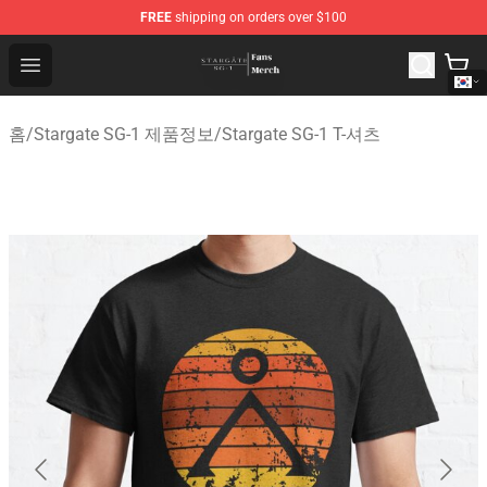
FREE
shipping on orders over $100
Stargate SG-1 Store - Official Stargate SG-1 Merchandis
Open menu
홈
/
Stargate SG-1 제품정보
/
Stargate SG-1 T-셔츠