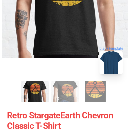
blank template
Retro StargateEarth Chevron
Classic T-Shirt