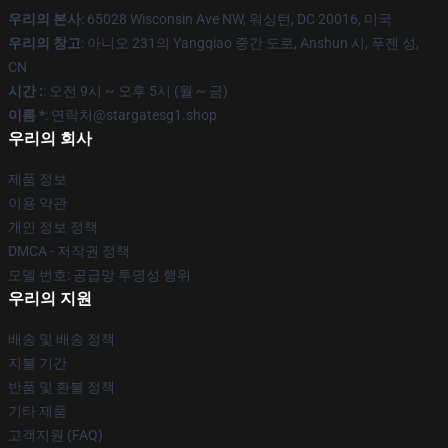
우리의 본사
: 65028 Wisconsin Ave NW, 워싱턴, DC 20016, 미국
우리의 창고
: 아니오 231의 Yangqiao 중간 도로, Anshun 시, 푸젠 성,
CN
시간 :
: 오전 9시 ~ 오후 5시 (월 ~ 금)
이름 *
: 연락처@stargatesg1.shop
우리의 회사
제품 정보
이용 약관
개인 정보 정책
DMCA - 저작권 정책
모델 번호: 공급망 투명성 행위
우리의 지원
배송 및 배송 정책
지불 기간
반품 및 환불 정책
기타 제품
고객지원 (FAQ)