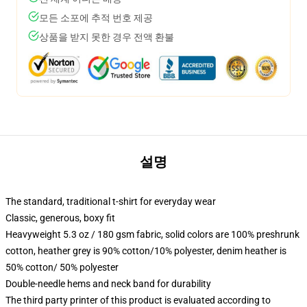
모든 소포에 추적 번호 제공
상품을 받지 못한 경우 전액 환불
설명
The standard, traditional t-shirt for everyday wear
Classic, generous, boxy fit
Heavyweight 5.3 oz / 180 gsm fabric, solid colors are 100% preshrunk
cotton, heather grey is 90% cotton/10% polyester, denim heather is
50% cotton/ 50% polyester
Double-needle hems and neck band for durability
The third party printer of this product is evaluated according to