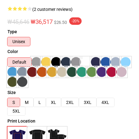
(2 customer reviews)
₩45,646
₩36,517
-20%
$26.50
Type
Unisex
Color
Default
Size
S
M
L
XL
2XL
3XL
4XL
5XL
Print Location