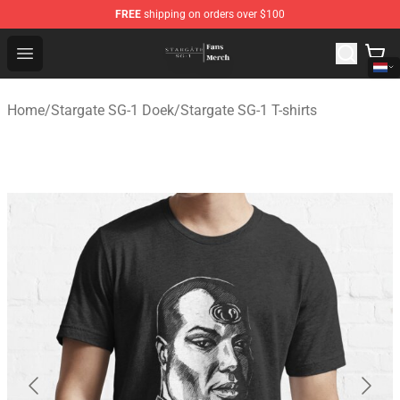
FREE
shipping on orders over $100
Stargate SG-1 Store - Official Stargate SG-1 Merchandis
Open menu
Home
/
Stargate SG-1 Doek
/
Stargate SG-1 T-shirts