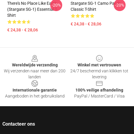
There's No Place Like Earth
Stargate SG-1 Camo Patch
-20%
-20%
(stargate SG-1) Essential T-
Classic T-Shirt
Shirt
€ 24,38 - € 28,06
€ 24,38 - € 28,06
Footer
Wereldwijde verzending
Winkel met vertrouwen
Wij verzenden naar meer dan 200
24/7 beschermd van klikken tot
landen
levering
Internationale garantie
100% veilige afhandeling
Aangeboden in het gebruiksland
PayPal / MasterCard / Visa
Contacteer ons