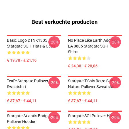
Best verkochte producten
Basic Logo DTNK1305
No Place Like Earth Address
-20%
-20%
Stargate SG-1 Hats & Caps
LA 0805 Stargate SG-1 T-
Shirts
€ 19,78 - € 21,16
€ 24,38 - € 28,06
Teal'c Stargate Pullover
Stargate T-ShirtRetro Style
-20%
-20%
Sweatshirt
Nature Pullover Sweatshirt
€ 37,67 - € 44,11
€ 37,67 - € 44,11
Stargate Atlantis Badge Logo
Stargate SGI Pullover Hoodie
-20%
-20%
Pullover Hoodie