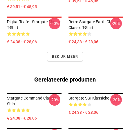
€ 39,51 - € 45,95
€ 39,51 - € 45,95
Digital Teal'c - Stargate Classic
Retro Stargate Earth Chevron
-20%
-20%
T-Shirt
Classic T-Shirt
€ 24,38 - € 28,06
€ 24,38 - € 28,06
BEKIJK MEER
Gerelateerde producten
Stargate Command Classic T-
Stargate SGI Klassieke T-Shirt
-20%
-20%
Shirt
€ 24,38 - € 28,06
€ 24,38 - € 28,06