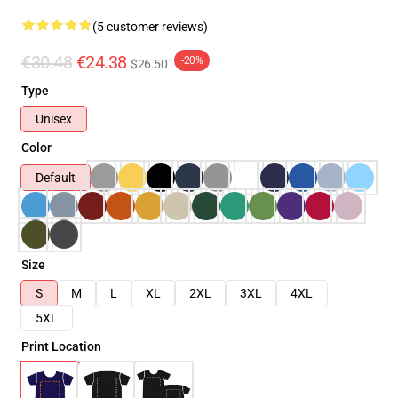
(5 customer reviews)
€30.48
€24.38
-20%
$26.50
Type
Unisex
Color
Default
Size
S
M
L
XL
2XL
3XL
4XL
5XL
Print Location