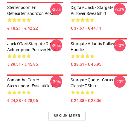
Sterrenpoort En
Digitale Jack - Stargate
-20%
-20%
Gebeurtenishorizon Poster
Pullover Sweatshirt
€ 18,21 - € 42,22
€ 37,67 - € 44,11
Jack O'Neil Stargate Op Witte
Stargate Atlantis Pullover
-20%
-20%
Achtergrond Pullover Hoodie
Hoodie
€ 39,51 - € 45,95
€ 39,51 - € 45,95
Samantha Carter
Stargate Quote - Carter
-20%
-20%
Sterrenpoort Essentiële T-Shirt
Classic T-Shirt
€ 24,38 - € 28,06
€ 24,38 - € 28,06
BEKIJK MEER