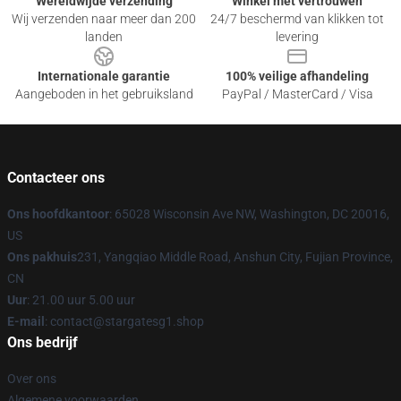
Wereldwijde verzending
Winkel met vertrouwen
Wij verzenden naar meer dan 200
24/7 beschermd van klikken tot
landen
levering
Internationale garantie
100% veilige afhandeling
Aangeboden in het gebruiksland
PayPal / MasterCard / Visa
Contacteer ons
Ons hoofdkantoor
: 65028 Wisconsin Ave NW, Washington, DC 20016,
US
Ons pakhuis
231, Yangqiao Middle Road, Anshun City, Fujian Province,
CN
Uur
: 21.00 uur 5.00 uur
E-mail
: contact@stargatesg1.shop
Ons bedrijf
Over ons
Algemene voorwaarden