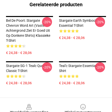
Gerelateerde producten
Bel De Poort: Stargate
Stargate Earth Symbool
-20%
-20%
Chevron Word Art (vaste
Essential T-Shirt
Achtergrond Ziet Er Goed Uit
Op Donkere Shirts) Klassieke
€ 24,38 - € 28,06
T-Shirt
€ 24,38 - € 28,06
Stargate SG-1 Tealc Quote
Teal'c Stargate Essential T-
-20%
-20%
Classic T-Shirt
Shirt
€ 24,38 - € 28,06
€ 24,38 - € 28,06
Footer