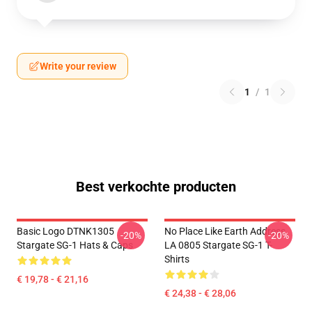
Write your review
1
/
1
Best verkochte producten
Basic Logo DTNK1305
No Place Like Earth Address
-20%
-20%
Stargate SG-1 Hats & Caps
LA 0805 Stargate SG-1 T-
Shirts
€ 19,78 - € 21,16
€ 24,38 - € 28,06