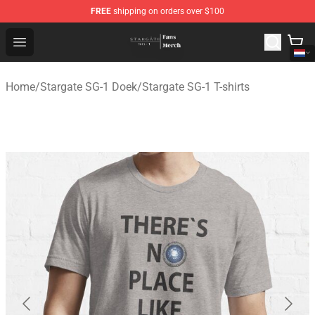
FREE
shipping on orders over $100
Stargate SG-1 Store - Official Stargate SG-1 Merchandis
Open menu
Home
/
Stargate SG-1 Doek
/
Stargate SG-1 T-shirts