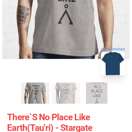
blank template
There`s No Place Like
Earth(Tau'ri) - Stargate