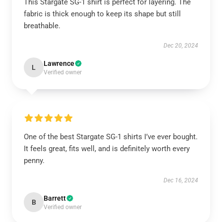
This Stargate SG-1 shirt is perfect for layering. The
fabric is thick enough to keep its shape but still
breathable.
Dec 20, 2024
Lawrence
L
Verified owner
One of the best Stargate SG-1 shirts I’ve ever bought.
It feels great, fits well, and is definitely worth every
penny.
Dec 16, 2024
Barrett
B
Verified owner