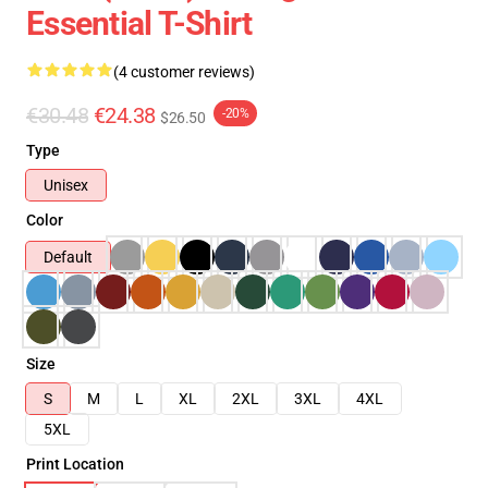
Essential T-Shirt
(4 customer reviews)
€30.48
€24.38
-20%
$26.50
Type
Unisex
Color
Default
Size
S
M
L
XL
2XL
3XL
4XL
5XL
Print Location