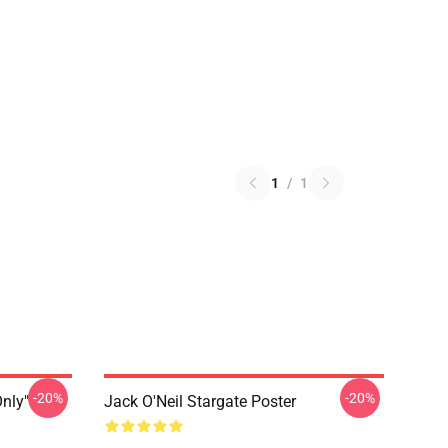
1
/
1
-20%
-20%
Only"
Jack O'Neil Stargate Poster