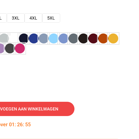
L
3XL
4XL
5XL
VOEGEN AAN WINKELWAGEN
over
01
:
26
:
54