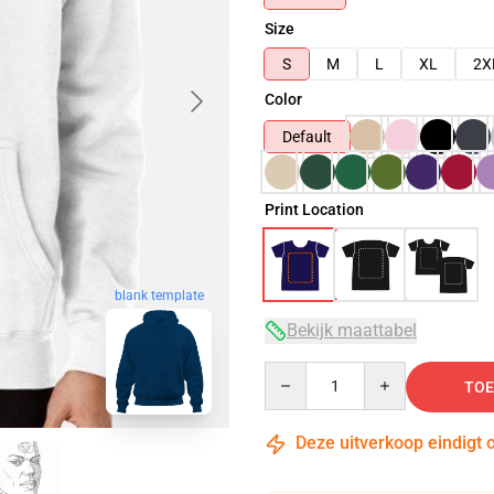
Size
S
M
L
XL
2X
Color
Default
Print Location
blank template
Bekijk maattabel
Quantity
TOE
Deze uitverkoop eindigt 