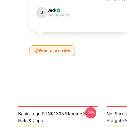
Dec 18, 2024
Jack
J
Verified owner
Write your review
-20%
Basic Logo DTNK1305 Stargate SG-1
No Place 
Hats & Caps
Stargate S