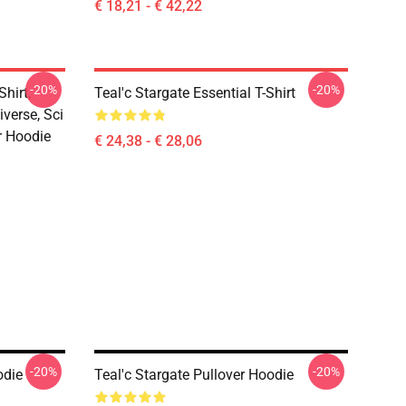
€ 18,21 - € 42,22
-20%
-20%
hirt,
Teal'c Stargate Essential T-Shirt
iverse, Sci
er Hoodie
€ 24,38 - € 28,06
-20%
-20%
odie
Teal'c Stargate Pullover Hoodie