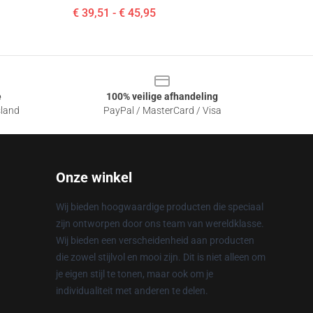
€ 39,51 - € 45,95
e
100% veilige afhandeling
sland
PayPal / MasterCard / Visa
Onze winkel
Wij bieden hoogwaardige producten die speciaal
zijn ontworpen door ons team van wereldklasse.
Wij bieden een verscheidenheid aan producten
die zowel stijlvol en mooi zijn. Dit is niet alleen om
je eigen stijl te tonen, maar ook om je
individualiteit met anderen te delen.