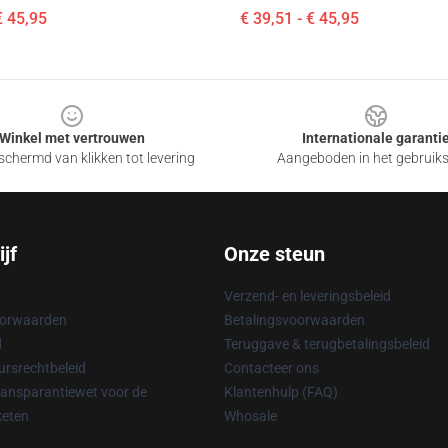
€ 45,95
€ 39,51 - € 45,95
Winkel met vertrouwen
Internationale garanti
chermd van klikken tot levering
Aangeboden in het gebruik
jf
Onze steun
Verzend- en leveringsbeleid
oorwaarden
Betalingsvoorwaarden
d
Teruggave & terugbetalingsbeleid
rsrechtbeleid
Contacteer ons
ransparantiewet voor de
Klantenhulp (FAQ)
keten
Whosale