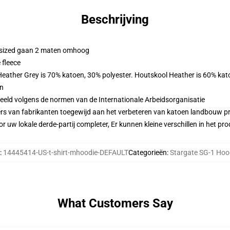
Beschrijving
ersized gaan 2 maten omhoog
 fleece
 Heather Grey is 70% katoen, 30% polyester. Houtskool Heather is 60% kat
en
eeld volgens de normen van de Internationale Arbeidsorganisatie
ers van fabrikanten toegewijd aan het verbeteren van katoen landbouw pra
r uw lokale derde-partij completer, Er kunnen kleine verschillen in het p
:
14445414-US-t-shirt-mhoodie-DEFAULT
Categorieën
:
Stargate SG-1 Hoo
What Customers Say