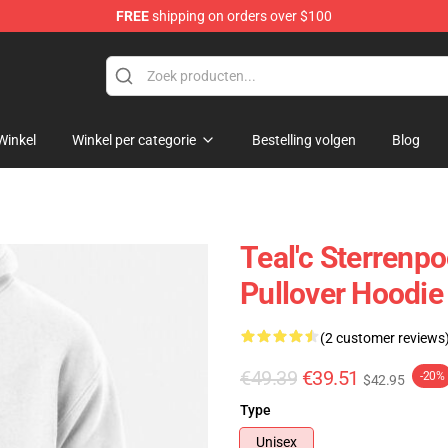
FREE
shipping on orders over $100
ise Shop
Winkel
Winkel per categorie
Bestelling volgen
Blog
Teal'c Sterrenp
Pullover Hoodie
(2 customer reviews
€49.39
€39.51
-20%
$42.95
Type
Unisex