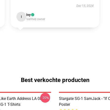
Dec 15, 2024
Ivy
I
Verified owner
Best verkochte producten
-20%
Like Earth Address LA 0805
Stargate SG-1 SamJack - "If 
G-1 T-Shirts
Poster