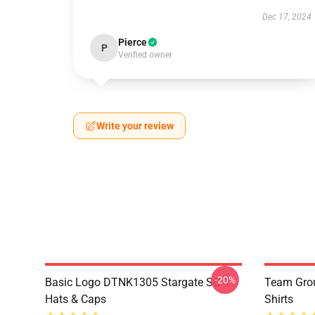
Dec 17, 2024
Pierce
P
Verified owner
Write your review
-20%
Basic Logo DTNK1305 Stargate SG-1
Team Grou
Hats & Caps
Shirts