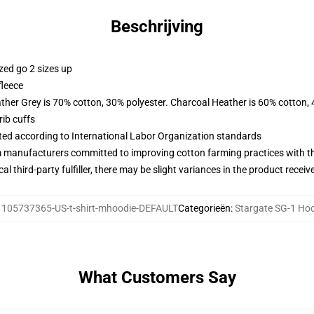
Beschrijving
zed go 2 sizes up
fleece
ather Grey is 70% cotton, 30% polyester. Charcoal Heather is 60% cotton,
ib cuffs
uated according to International Labor Organization standards
m manufacturers committed to improving cotton farming practices with the
al third-party fulfiller, there may be slight variances in the product receiv
:
105737365-US-t-shirt-mhoodie-DEFAULT
Categorieën
:
Stargate SG-1 Ho
What Customers Say