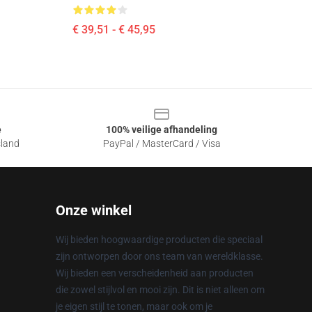
€ 39,51 - € 45,95
e
100% veilige afhandeling
sland
PayPal / MasterCard / Visa
Onze winkel
Wij bieden hoogwaardige producten die speciaal
zijn ontworpen door ons team van wereldklasse.
Wij bieden een verscheidenheid aan producten
die zowel stijlvol en mooi zijn. Dit is niet alleen om
je eigen stijl te tonen, maar ook om je