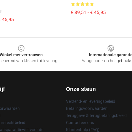
€ 39,51 - € 45,95
€ 45,95
Winkel met vertrouwen
Internationale garanti
chermd van klikken tot levering
Aangeboden in het gebruik
jf
Onze steun
Verzend- en leveringsbeleid
oorwaarden
Betalingsvoorwaarden
d
Teruggave & terugbetalingsbeleid
rsrechtbeleid
Contacteer ons
ransparantiewet voor de
Klantenhulp (FAQ)