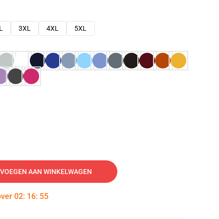
L
3XL
4XL
5XL
VOEGEN AAN WINKELWAGEN
over
02
:
16
:
54