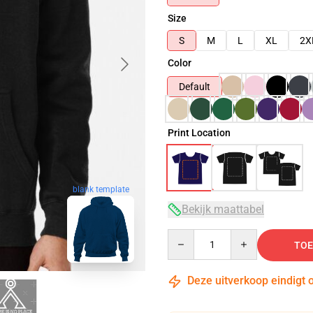
Size
S
M
L
XL
2X
Color
Default
Print Location
blank template
Bekijk maattabel
Quantity
TOE
Deze uitverkoop eindigt 