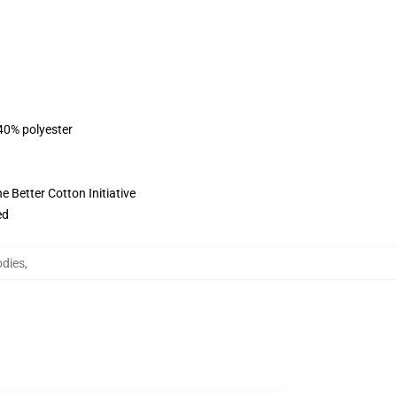
 40% polyester
 Better Cotton Initiative
ed
odies
,