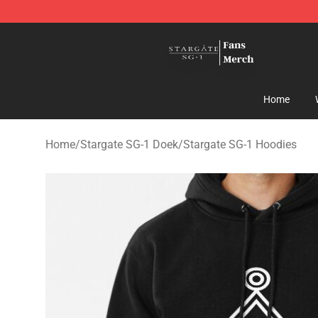
Stargate SG-1 Store - Official Stargate SG-1 Merchand
Home
Home
/
Stargate SG-1 Doek
/
Stargate SG-1 Hoodies