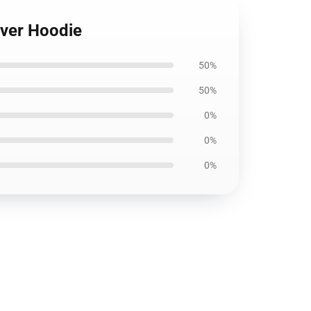
lover Hoodie
50%
50%
0%
0%
0%