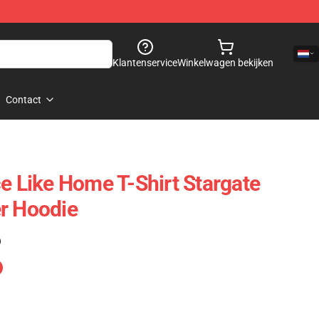
Klantenservice
Winkelwagen bekijken
Contact
ce Like Home T-Shirt Stargate
r Hoodie
)