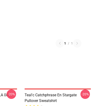
1
/
1
-20%
-20%
 LA 0805
Teal'c Catchphrase En Stargate
Pullover Sweatshirt