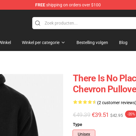
FREE
shipping on orders over $100
ise Shop
Winkel
Winkel per categorie
Bestelling volgen
Blog
There Is No Pla
Chevron Pullove
(2 customer reviews
€49.39
€39.51
-20%
$42.95
Type
Unisex