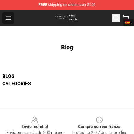
FREE
shipping on orders over $100
Stargate SG-1 Store - Official Stargate SG-1 Merchandis
Open menu
Blog
BLOG
CATEGORIES
Footer
Envío mundial
Compra con confianza
Enviamos a más de 200 países
Protegido 24/7 desde los clics