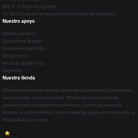
DMCA - Política de Copyright
CA SB657: Ley de transparencia en la cadena de suministro
Nuestro apoyo
Políticas de envío
Condiciones de pago
Políticas de reembolso
Contáctenos
Ayuda al cliente (FAQ)
Mayorista
Nuestra tienda
Ofrecemos productos de alta calidad diseñados específicamente por
nuestro equipo de clase mundial. Ofrecemos una variedad de
productos que son elegantes y hermosos. Esto no es sólo para
mostrar su estilo individual, sino también para que usted comparta su
individualidad con otros.