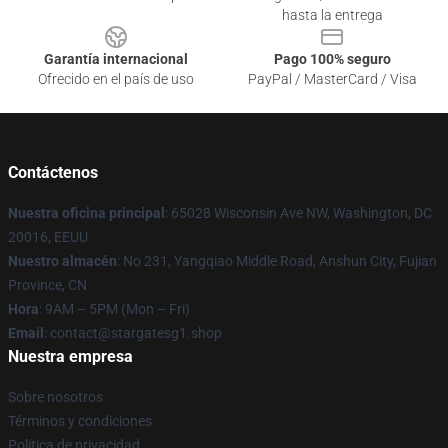
hasta la entrega
Garantía internacional
Pago 100% seguro
Ofrecido en el país de uso
PayPal / MasterCard / Visa
Contáctenos
Nuestra oficina principal
: 65028 Wisconsin Ave NW, Washington, DC
20016, EEUU
Nuestro almacén
: No 231, Yangqiao Middle Road, Anshun City, Fujian
Province, CN
Hora
: 9AM – 5PM (Mon – Fri)
Email
: contact@stargatesg1.shop
Nuestra empresa
Sobre nosotros
Términos y condiciones
Política de privacidad