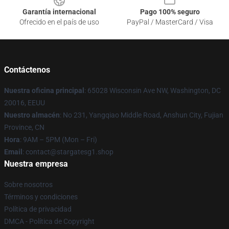
Garantía internacional
Pago 100% seguro
Ofrecido en el país de uso
PayPal / MasterCard / Visa
Contáctenos
Nuestra oficina principal
: 65028 Wisconsin Ave NW, Washington, DC
20016, EEUU
Nuestro almacén
: No 231, Yangqiao Middle Road, Anshun City, Fujian
Province, CN
Hora
: 9AM – 5PM (Mon – Fri)
Email
: contact@stargatesg1.shop
Nuestra empresa
Sobre nosotros
Términos y condiciones
Política de privacidad
DMCA - Política de Copyright