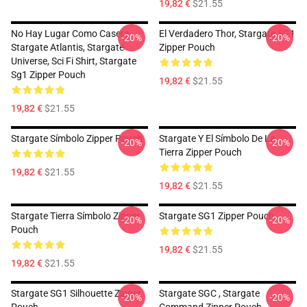
19,82 €
$21.55
No Hay Lugar Como Casera,
El Verdadero Thor, Stargate SG1
-20%
-20%
Stargate Atlantis, Stargate
Zipper Pouch
Universe, Sci Fi Shirt, Stargate
Sg1 Zipper Pouch
19,82 €
$21.55
19,82 €
$21.55
Stargate Símbolo Zipper Pouch
Stargate Y El Símbolo De La
-20%
-20%
Tierra Zipper Pouch
19,82 €
$21.55
19,82 €
$21.55
Stargate Tierra Símbolo Zipper
Stargate SG1 Zipper Pouch
-20%
-20%
Pouch
19,82 €
$21.55
19,82 €
$21.55
Stargate SG1 Silhouette Zipper
Stargate SGC , Stargate
-20%
-20%