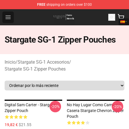
FREE
shipping on orders over $100
Stargate SG-1 Store - Official Stargate SG-1 Merchandis
Open menu
Stargate SG-1 Zipper Pouches
Inicio
/
Stargate SG-1 Accesorios
/
Stargate SG-1 Zipper Pouches
Digital Sam Carter - Stargate
No Hay Lugar Como Camiseta
-20%
-20%
Zipper Pouch
Casera Stargate Chevron Zipper
Pouch
19,82 €
$21.55