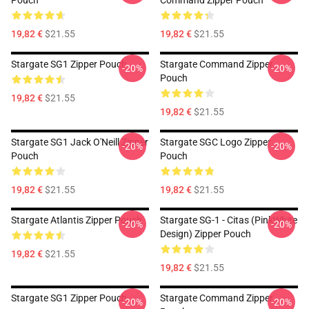
Pouch
Command Zipper Pouch
19,82 €
$21.55
19,82 €
$21.55
Stargate SG1 Zipper Pouch
Stargate Command Zipper
-20%
-20%
Pouch
19,82 €
$21.55
19,82 €
$21.55
Stargate SG1 Jack O'Neill Zipper
Stargate SGC Logo Zipper
-20%
-20%
Pouch
Pouch
19,82 €
$21.55
19,82 €
$21.55
Stargate Atlantis Zipper Pouch
Stargate SG-1 - Citas (PinkWhite
-20%
-20%
Design) Zipper Pouch
19,82 €
$21.55
19,82 €
$21.55
Stargate SG1 Zipper Pouch
Stargate Command Zipper
-20%
-20%