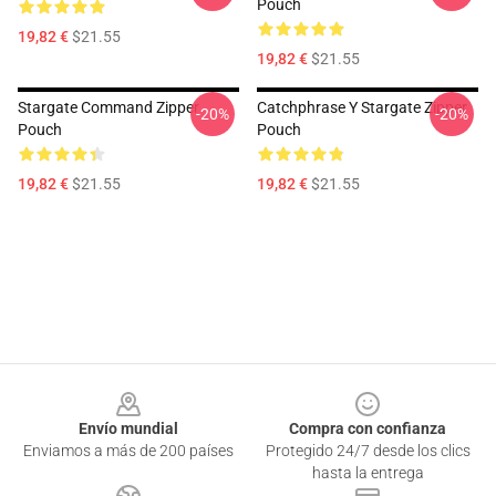
Pouch
19,82 €
$21.55
19,82 €
$21.55
Stargate Command Zipper
Catchphrase Y Stargate Zipper
-20%
-20%
Pouch
Pouch
19,82 €
$21.55
19,82 €
$21.55
Footer
Envío mundial
Compra con confianza
Enviamos a más de 200 países
Protegido 24/7 desde los clics
hasta la entrega