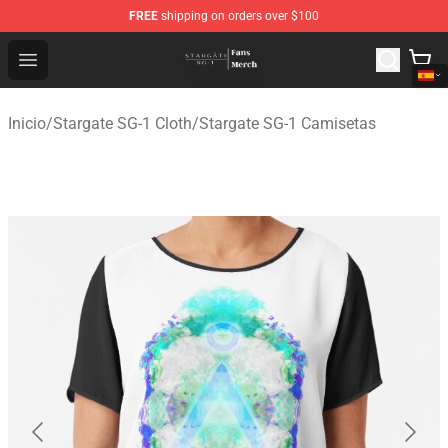
FREE
shipping on orders over $100
Stargate SG-1 Store - Official Stargate SG-1 Merchandis
Open menu
Inicio
/
Stargate SG-1 Cloth
/
Stargate SG-1 Camisetas