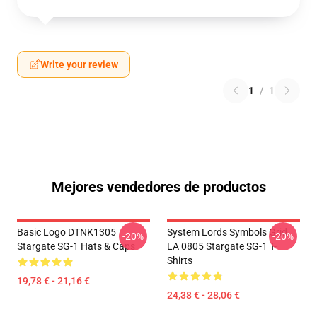
Write your review
1
/
1
Mejores vendedores de productos
Basic Logo DTNK1305
System Lords Symbols Grid
-20%
-20%
Stargate SG-1 Hats & Caps
LA 0805 Stargate SG-1 T-
Shirts
19,78 € - 21,16 €
24,38 € - 28,06 €