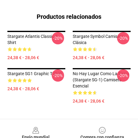
Productos relacionados
Stargate Atlantis Classic T-
Stargate Symbol Camiseta
-20%
-20%
Shirt
Clásica
24,38 € - 28,06 €
24,38 € - 28,06 €
Stargate SG1 Graphic T-Shirt
No Hay Lugar Como La Tierra
-20%
-20%
(stargate SG-1) Camiseta
Esencial
24,38 € - 28,06 €
24,38 € - 28,06 €
Footer
Envío mundial
Compra con confianza