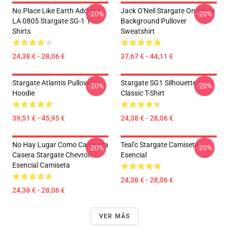
No Place Like Earth Address
Jack O'Neil Stargate On White
-20%
-20%
LA 0805 Stargate SG-1 T-
Background Pullover
Shirts
Sweatshirt
24,38 € - 28,06 €
37,67 € - 44,11 €
Stargate Atlantis Pullover
Stargate SG1 Silhouette
-20%
-20%
Hoodie
Classic T-Shirt
39,51 € - 45,95 €
24,38 € - 28,06 €
No Hay Lugar Como Camiseta
Teal'c Stargate Camiseta
-20%
-20%
Casera Stargate Chevron
Esencial
Esencial Camiseta
24,38 € - 28,06 €
24,38 € - 28,06 €
VER MÁS