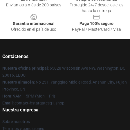
Enviamos a más de 200 países
Protegido 24/7 desde los clics
hasta la entrega
Garantía internacional
Pago 100% seguro
Ofrecido en el país de uso
PayPal / MasterCard / Visa
Contáctenos
Nuestra oficina principal
: 65028 Wisconsin Ave NW, Washington, DC
20016, EEUU
Nuestro almacén
: No 231, Yangqiao Middle Road, Anshun City, Fujian
Province, CN
Hora
: 9AM – 5PM (Mon – Fri)
Email
: contact@stargatesg1.shop
Nuestra empresa
Sobre nosotros
Términos y condiciones