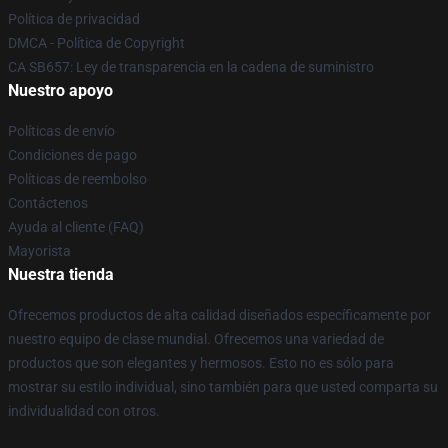
Política de privacidad
DMCA - Política de Copyright
CA SB657: Ley de transparencia en la cadena de suministro
Nuestro apoyo
Políticas de envío
Condiciones de pago
Políticas de reembolso
Contáctenos
Ayuda al cliente (FAQ)
Mayorista
Nuestra tienda
Ofrecemos productos de alta calidad diseñados específicamente por
nuestro equipo de clase mundial. Ofrecemos una variedad de
productos que son elegantes y hermosos. Esto no es sólo para
mostrar su estilo individual, sino también para que usted comparta su
individualidad con otros.