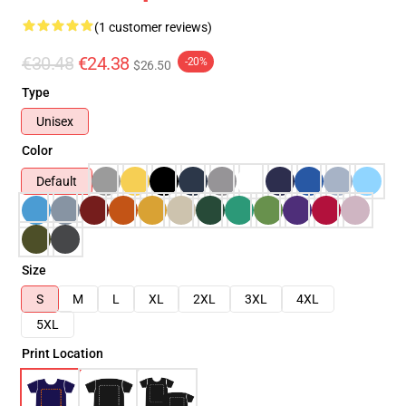
(1 customer reviews)
€30.48
€24.38
-20%
$26.50
Type
Unisex
Color
Default
Size
S
M
L
XL
2XL
3XL
4XL
5XL
Print Location