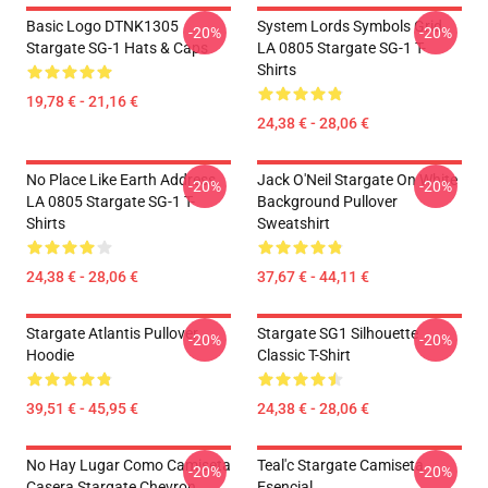
Basic Logo DTNK1305
System Lords Symbols Grid
-20%
-20%
Stargate SG-1 Hats & Caps
LA 0805 Stargate SG-1 T-
Shirts
19,78 € - 21,16 €
24,38 € - 28,06 €
No Place Like Earth Address
Jack O'Neil Stargate On White
-20%
-20%
LA 0805 Stargate SG-1 T-
Background Pullover
Shirts
Sweatshirt
24,38 € - 28,06 €
37,67 € - 44,11 €
Stargate Atlantis Pullover
Stargate SG1 Silhouette
-20%
-20%
Hoodie
Classic T-Shirt
39,51 € - 45,95 €
24,38 € - 28,06 €
No Hay Lugar Como Camiseta
Teal'c Stargate Camiseta
-20%
-20%
Casera Stargate Chevron
Esencial