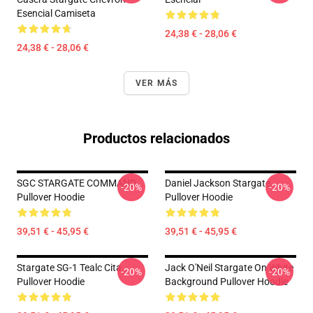
Esencial Camiseta
24,38 € - 28,06 €
24,38 € - 28,06 €
VER MÁS
Productos relacionados
SGC STARGATE COMMAND
Daniel Jackson Stargate
-20%
-20%
Pullover Hoodie
Pullover Hoodie
39,51 € - 45,95 €
39,51 € - 45,95 €
Stargate SG-1 Tealc Cita
Jack O'Neil Stargate On White
-20%
-20%
Pullover Hoodie
Background Pullover Hoodie