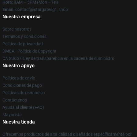
Hora
: 9AM – 5PM (Mon – Fri)
Email
: contact@stargatesg1.shop
Nuestra empresa
Sobre nosotros
Términos y condiciones
Política de privacidad
DMCA - Política de Copyright
CA SB657: Ley de transparencia en la cadena de suministro
Nuestro apoyo
Políticas de envío
Condiciones de pago
Políticas de reembolso
Contáctenos
Ayuda al cliente (FAQ)
Mayorista
Nuestra tienda
Ofrecemos productos de alta calidad diseñados específicamente por