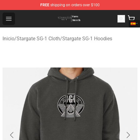
FREE
shipping on orders over $100
Stargate SG-1 Store - Official Stargate SG-1 Merchandis
Open menu
Inicio
/
Stargate SG-1 Cloth
/
Stargate SG-1 Hoodies