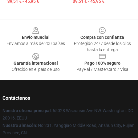
39,51 € - 45,95 €
39,51 € - 45,95 €
Footer
Envío mundial
Compra con confianza
Enviamos a más de 200 países
Protegido 24/7 desde los clics
hasta la entrega
Garantía internacional
Pago 100% seguro
Ofrecido en el país de uso
PayPal / MasterCard / Visa
Contáctenos
Nuestra oficina principal
: 65028 Wisconsin Ave NW, Washington, DC
20016, EEUU
Nuestro almacén
: No 231, Yangqiao Middle Road, Anshun City, Fujian
Province, CN