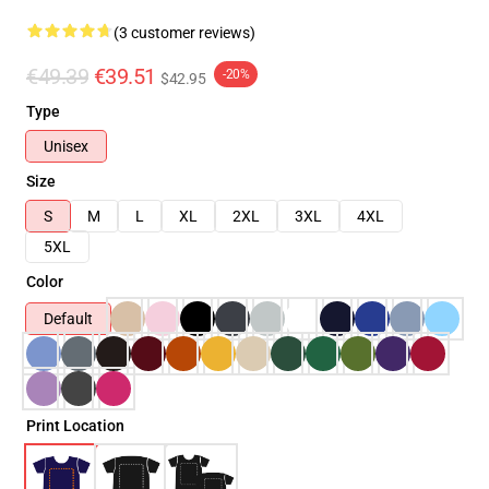
(3 customer reviews)
€49.39
€39.51
-20%
$42.95
Type
Unisex
Size
S
M
L
XL
2XL
3XL
4XL
5XL
Color
Default
Print Location