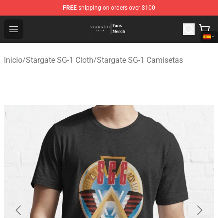
FREE
shipping on orders over $100
Stargate SG-1 Store - Official Stargate SG-1 Merchandis
Open menu
Inicio
/
Stargate SG-1 Cloth
/
Stargate SG-1 Camisetas