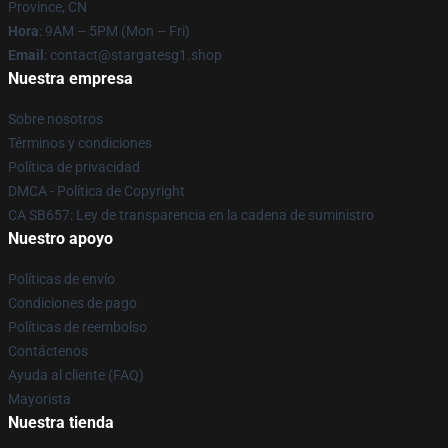
Province, CN
Hora
: 9AM – 5PM (Mon – Fri)
Email
: contact@stargatesg1.shop
Nuestra empresa
Sobre nosotros
Términos y condiciones
Política de privacidad
DMCA - Política de Copyright
CA SB657: Ley de transparencia en la cadena de suministro
Nuestro apoyo
Políticas de envío
Condiciones de pago
Políticas de reembolso
Contáctenos
Ayuda al cliente (FAQ)
Mayorista
Nuestra tienda