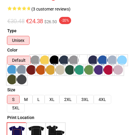
(3 customer reviews)
€30.48
€24.38
-20%
$26.50
Type
Unisex
Color
Default
Size
S
M
L
XL
2XL
3XL
4XL
5XL
Print Location