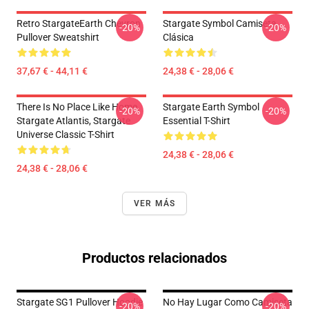
Retro StargateEarth Chevron
Stargate Symbol Camiseta
-20%
-20%
Pullover Sweatshirt
Clásica
37,67 € - 44,11 €
24,38 € - 28,06 €
There Is No Place Like Home,
Stargate Earth Symbol
-20%
-20%
Stargate Atlantis, Stargate
Essential T-Shirt
Universe Classic T-Shirt
24,38 € - 28,06 €
24,38 € - 28,06 €
VER MÁS
Productos relacionados
Stargate SG1 Pullover Hoodie
No Hay Lugar Como Camiseta
-20%
-20%