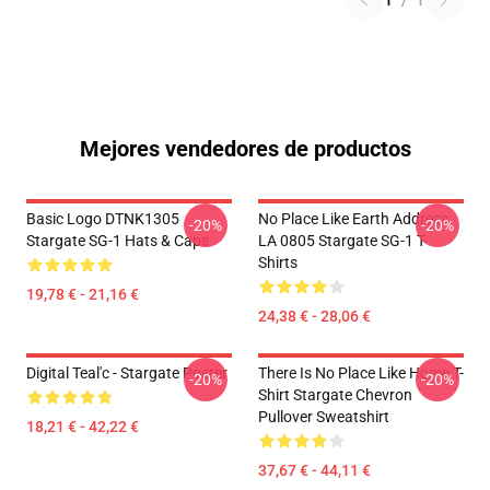
1
/
1
Mejores vendedores de productos
Basic Logo DTNK1305
No Place Like Earth Address
-20%
-20%
Stargate SG-1 Hats & Caps
LA 0805 Stargate SG-1 T-
Shirts
19,78 € - 21,16 €
24,38 € - 28,06 €
Digital Teal'c - Stargate Poster
There Is No Place Like Home T-
-20%
-20%
Shirt Stargate Chevron
Pullover Sweatshirt
18,21 € - 42,22 €
37,67 € - 44,11 €