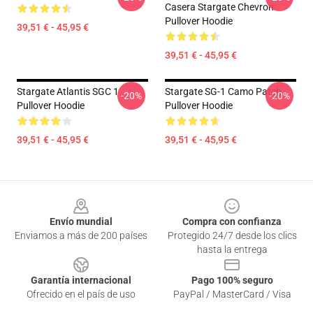
Casera Stargate Chevron
Pullover Hoodie
39,51 € - 45,95 €
39,51 € - 45,95 €
Stargate Atlantis SGC 1
Stargate SG-1 Camo Patch
-20%
-20%
Pullover Hoodie
Pullover Hoodie
39,51 € - 45,95 €
39,51 € - 45,95 €
Footer
Envío mundial
Compra con confianza
Enviamos a más de 200 países
Protegido 24/7 desde los clics
hasta la entrega
Garantía internacional
Pago 100% seguro
Ofrecido en el país de uso
PayPal / MasterCard / Visa