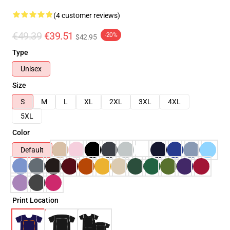
(4 customer reviews)
€49.39
€39.51
-20%
$42.95
Type
Unisex
Size
S
M
L
XL
2XL
3XL
4XL
5XL
Color
Default
Print Location