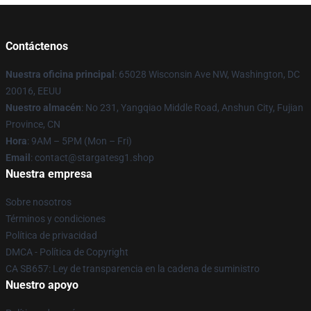
Contáctenos
Nuestra oficina principal
: 65028 Wisconsin Ave NW, Washington, DC
20016, EEUU
Nuestro almacén
: No 231, Yangqiao Middle Road, Anshun City, Fujian
Province, CN
Hora
: 9AM – 5PM (Mon – Fri)
Email
: contact@stargatesg1.shop
Nuestra empresa
Sobre nosotros
Términos y condiciones
Política de privacidad
DMCA - Política de Copyright
CA SB657: Ley de transparencia en la cadena de suministro
Nuestro apoyo