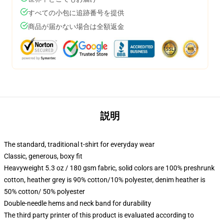
すべての小包に追跡番号を提供
商品が届かない場合は全額返金
説明
The standard, traditional t-shirt for everyday wear
Classic, generous, boxy fit
Heavyweight 5.3 oz / 180 gsm fabric, solid colors are 100% preshrunk
cotton, heather grey is 90% cotton/10% polyester, denim heather is
50% cotton/ 50% polyester
Double-needle hems and neck band for durability
The third party printer of this product is evaluated according to