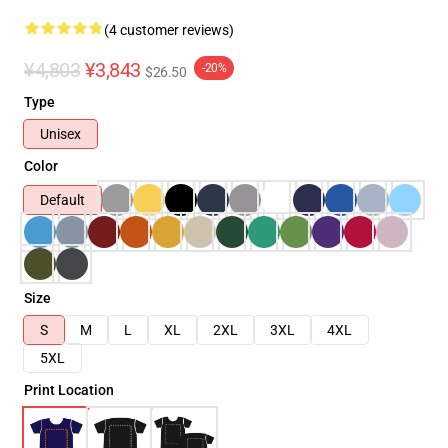
(4 customer reviews)
¥4,803
¥3,843
-20%
$26.50
Type
Unisex
Color
Default
Size
S
M
L
XL
2XL
3XL
4XL
5XL
Print Location