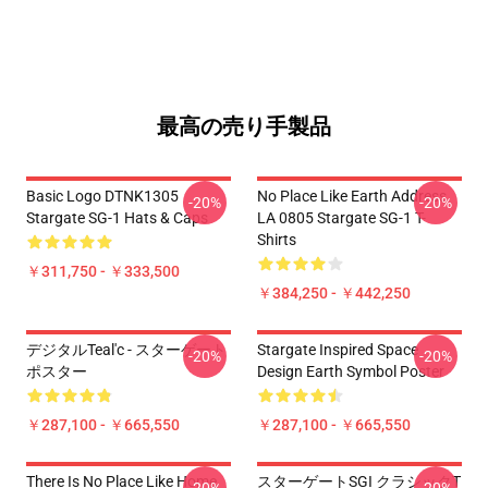
最高の売り手製品
Basic Logo DTNK1305
No Place Like Earth Address
-20%
-20%
Stargate SG-1 Hats & Caps
LA 0805 Stargate SG-1 T-
Shirts
￥311,750 - ￥333,500
￥384,250 - ￥442,250
デジタルTeal'c - スターゲート
Stargate Inspired Space
-20%
-20%
ポスター
Design Earth Symbol Poster
￥287,100 - ￥665,550
￥287,100 - ￥665,550
There Is No Place Like Home
スターゲートSGI クラシックT