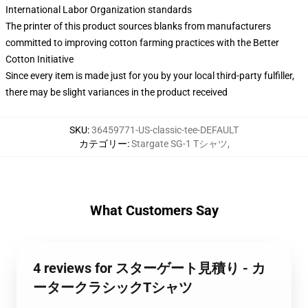
International Labor Organization standards
The printer of this product sources blanks from manufacturers
committed to improving cotton farming practices with the Better
Cotton Initiative
Since every item is made just for you by your local third-party fulfiller,
there may be slight variances in the product received
SKU
:
36459771-US-classic-tee-DEFAULT
カテゴリー
:
Stargate SG-1 Tシャツ
,
What Customers Say
4 reviews for スターゲート見積り - カ
ータークラシックTシャツ