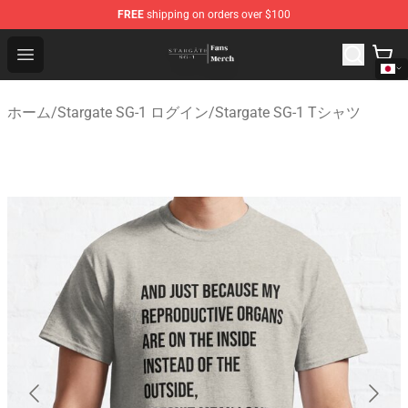
FREE
shipping on orders over $100
Stargate SG-1 Store - Official Stargate SG-1 Merchandis
Open menu
ホーム
/
Stargate SG-1 ログイン
/
Stargate SG-1 Tシャツ