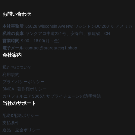
お問い合わせ
本社事務所
: 65028 Wisconsin Ave NW, ワシントンDC 20016, アメリカ
私達の倉庫
: ヤンクアロ中道231号、安春市、福建省、CN
営業時間
: 9:00～18:00(月～金)
電子メール
: contact@stargatesg1.shop
会社案内
私たちについて
利用規約
プライバシーポリシー
DMCA - 著作権ポリシー
カリフォルニアSB657: サプライチェーンの透明性法
当社のサポート
配送&配送ポリシー
支払条件
返品・返金ポリシー