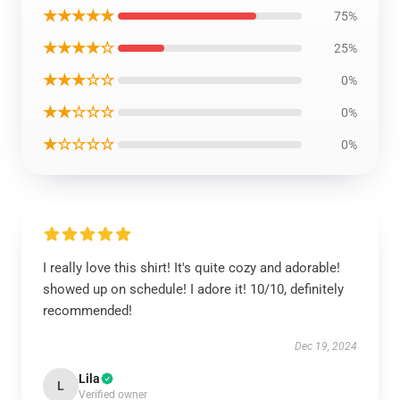
★★★★★
75%
★★★★☆
25%
★★★☆☆
0%
★★☆☆☆
0%
★☆☆☆☆
0%
I really love this shirt! It's quite cozy and adorable!
showed up on schedule! I adore it! 10/10, definitely
recommended!
Dec 19, 2024
Lila
L
Verified owner