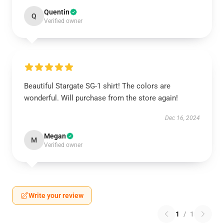
Quentin
Q
Verified owner
Beautiful Stargate SG-1 shirt! The colors are
wonderful. Will purchase from the store again!
Dec 16, 2024
Megan
M
Verified owner
Write your review
1
/
1