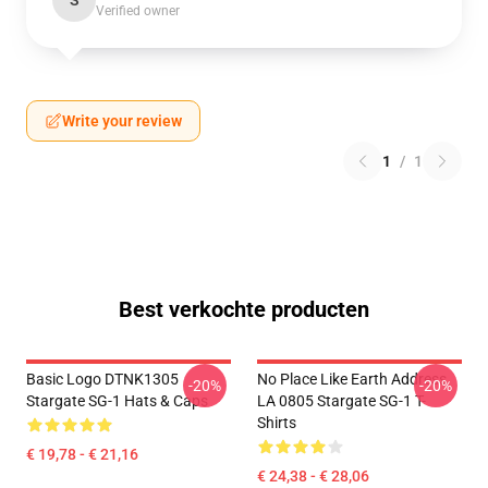
S
Verified owner
Write your review
1
/
1
Best verkochte producten
Basic Logo DTNK1305
No Place Like Earth Address
-20%
-20%
Stargate SG-1 Hats & Caps
LA 0805 Stargate SG-1 T-
Shirts
€ 19,78 - € 21,16
€ 24,38 - € 28,06