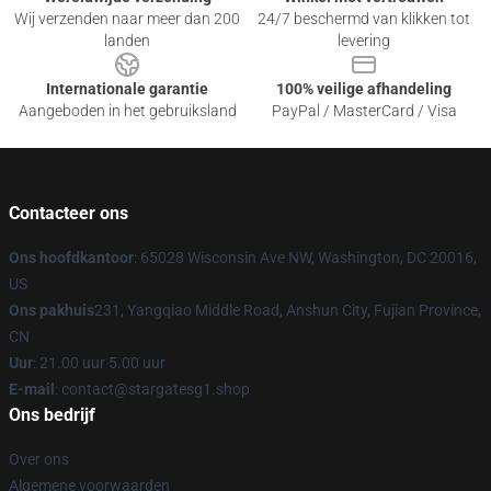
Wij verzenden naar meer dan 200
24/7 beschermd van klikken tot
landen
levering
Internationale garantie
100% veilige afhandeling
Aangeboden in het gebruiksland
PayPal / MasterCard / Visa
Contacteer ons
Ons hoofdkantoor
: 65028 Wisconsin Ave NW, Washington, DC 20016,
US
Ons pakhuis
231, Yangqiao Middle Road, Anshun City, Fujian Province,
CN
Uur
: 21.00 uur 5.00 uur
E-mail
: contact@stargatesg1.shop
Ons bedrijf
Over ons
Algemene voorwaarden