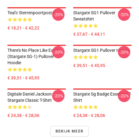
Teal'c Sterrenpoortposter
Stargate SG1 Pullover
-20%
-20%
Sweatshirt
€ 18,21 - € 42,22
€ 37,67 - € 44,11
There's No Place Like Earth
Stargate SG1 Pullover Hoodie
-20%
-20%
(stargate SG-1) Pullover
Hoodie
€ 39,51 - € 45,95
€ 39,51 - € 45,95
Digitale Daniel Jackson -
Stargate Sg Badge Essential T-
-20%
-20%
Stargate Classic T-Shirt
Shirt
€ 24,38 - € 28,06
€ 24,38 - € 28,06
BEKIJK MEER