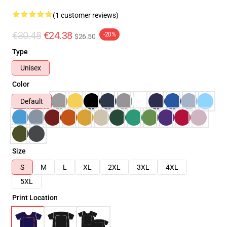
(1 customer reviews)
€30.48
€24.38
-20%
$26.50
Type
Unisex
Color
Default
Size
S
M
L
XL
2XL
3XL
4XL
5XL
Print Location