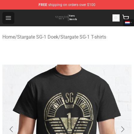
FREE
shipping on orders over $100
Stargate SG-1 Store - Official Stargate SG-1 Merchandis
Open menu
Home
/
Stargate SG-1 Doek
/
Stargate SG-1 T-shirts