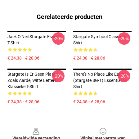
Gerelateerde producten
Jack O'Neil Stargate Essential
Stargate Symbool Classic T-
-20%
-20%
T-Shirt
Shirt
€ 24,38 - € 28,06
€ 24,38 - € 28,06
Stargate Is Er Geen Plaats
There's No Place Like Earth
-20%
-20%
Zoals Aarde, Witte Letters
(stargate SG-1) Essential T-
Klassieke T-Shirt
Shirt
€ 24,38 - € 28,06
€ 24,38 - € 28,06
Footer
Wereldwijde verzending
Winkel met vertrouwen