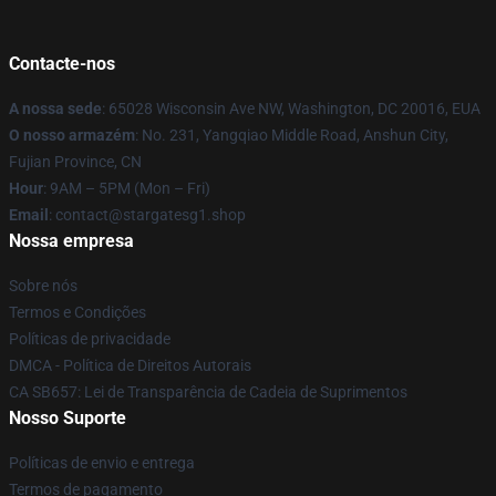
Contacte-nos
A nossa sede
: 65028 Wisconsin Ave NW, Washington, DC 20016, EUA
O nosso armazém
: No. 231, Yangqiao Middle Road, Anshun City,
Fujian Province, CN
Hour
: 9AM – 5PM (Mon – Fri)
Email
: contact@stargatesg1.shop
Nossa empresa
Sobre nós
Termos e Condições
Políticas de privacidade
DMCA - Política de Direitos Autorais
CA SB657: Lei de Transparência de Cadeia de Suprimentos
Nosso Suporte
Políticas de envio e entrega
Termos de pagamento