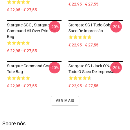
€ 22,95 - € 27,55
€ 22,95 - € 27,55
Stargate SGC , Stargate
Stargate SG1 Tudo Sobre
-20%
-20%
Command All Over Print Tote
Saco De Impressão
Bag
€ 22,95 - € 27,55
€ 22,95 - € 27,55
Stargate Command Cotton
Stargate SG1 Jack O'Neill Por
-20%
-20%
Tote Bag
Todo O Saco De Impressão
€ 22,95 - € 27,55
€ 22,95 - € 27,55
VER MAIS
Sobre nós