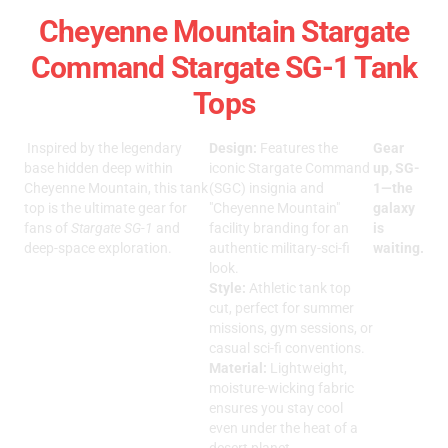
Cheyenne Mountain Stargate
Command Stargate SG-1 Tank
Tops
Inspired by the legendary
Design:
Features the
Gear
base hidden deep within
iconic Stargate Command
up, SG-
Cheyenne Mountain, this tank
(SGC) insignia and
1—the
top is the ultimate gear for
"Cheyenne Mountain"
galaxy
fans of
Stargate SG-1
and
facility branding for an
is
deep-space exploration.
authentic military-sci-fi
waiting.
look.
Style:
Athletic tank top
cut, perfect for summer
missions, gym sessions, or
casual sci-fi conventions.
Material:
Lightweight,
moisture-wicking fabric
ensures you stay cool
even under the heat of a