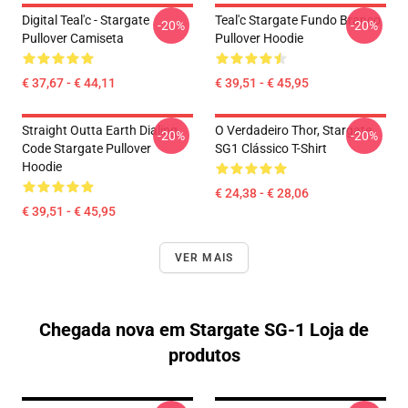
Digital Teal'c - Stargate
Teal'c Stargate Fundo Branco
-20%
-20%
Pullover Camiseta
Pullover Hoodie
€ 37,67 - € 44,11
€ 39,51 - € 45,95
Straight Outta Earth Dialing
O Verdadeiro Thor, Stargate
-20%
-20%
Code Stargate Pullover
SG1 Clássico T-Shirt
Hoodie
€ 24,38 - € 28,06
€ 39,51 - € 45,95
VER MAIS
Chegada nova em Stargate SG-1 Loja de
produtos