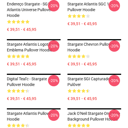
Endereço Stargate - SG1
Stargate Atlantis SGC 1
-20%
-20%
Atlantis Universe Pullover
Pullover Hoodie
Hoodie
€ 39,51 - € 45,95
€ 39,51 - € 45,95
Stargate Atlantis Logotipo Do
Stargate Chevron Pullover
-20%
-20%
Emblema Pullover Hoodie
Hoodie
€ 39,51 - € 45,95
€ 39,51 - € 45,95
Digital Teal'c - Stargate
Stargate SGI Capturador De
-20%
-20%
Pullover Hoodie
Pulôver
€ 39,51 - € 45,95
€ 39,51 - € 45,95
Stargate Atlantis Pullover
Jack O'Neil Stargate On White
-20%
-20%
Hoodie
Background Pullover Hoodie