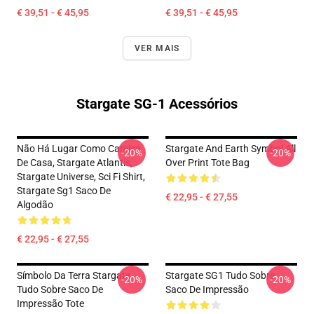
€ 39,51 - € 45,95
€ 39,51 - € 45,95
VER MAIS
Stargate SG-1 Acessórios
Não Há Lugar Como Camisa
Stargate And Earth Symbol All
-20%
-20%
De Casa, Stargate Atlantis,
Over Print Tote Bag
Stargate Universe, Sci Fi Shirt,
Stargate Sg1 Saco De
€ 22,95 - € 27,55
Algodão
€ 22,95 - € 27,55
Símbolo Da Terra Stargate
Stargate SG1 Tudo Sobre
-20%
-20%
Tudo Sobre Saco De
Saco De Impressão
Impressão Tote