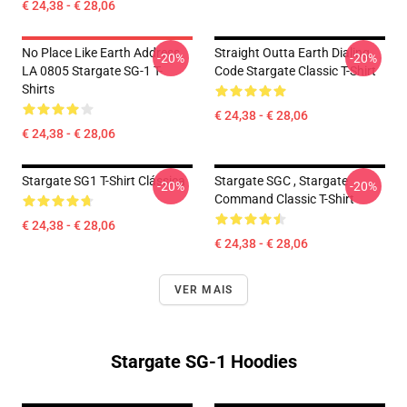
€ 24,38 - € 28,06
No Place Like Earth Address
Straight Outta Earth Dialing
-20%
-20%
LA 0805 Stargate SG-1 T-
Code Stargate Classic T-Shirt
Shirts
€ 24,38 - € 28,06
€ 24,38 - € 28,06
Stargate SG1 T-Shirt Clássica
Stargate SGC , Stargate
-20%
-20%
Command Classic T-Shirt
€ 24,38 - € 28,06
€ 24,38 - € 28,06
VER MAIS
Stargate SG-1 Hoodies