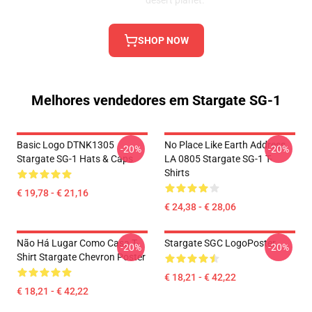
desert planet.
SHOP NOW
Melhores vendedores em Stargate SG-1
Basic Logo DTNK1305
No Place Like Earth Address
-20%
-20%
Stargate SG-1 Hats & Caps
LA 0805 Stargate SG-1 T-
Shirts
€ 19,78 - € 21,16
€ 24,38 - € 28,06
Não Há Lugar Como Casa T-
Stargate SGC LogoPoster
-20%
-20%
Shirt Stargate Chevron Poster
€ 18,21 - € 42,22
€ 18,21 - € 42,22