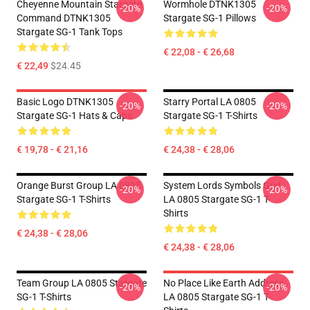
Cheyenne Mountain Stargate
Wormhole DTNK1305
-20%
-20%
Command DTNK1305
Stargate SG-1 Pillows
Stargate SG-1 Tank Tops
€ 22,08 - € 26,68
€ 22,49
$24.45
Basic Logo DTNK1305
Starry Portal LA 0805
-20%
-20%
Stargate SG-1 Hats & Caps
Stargate SG-1 T-Shirts
€ 19,78 - € 21,16
€ 24,38 - € 28,06
Orange Burst Group LA 0805
System Lords Symbols Grid
-20%
-20%
Stargate SG-1 T-Shirts
LA 0805 Stargate SG-1 T-
Shirts
€ 24,38 - € 28,06
€ 24,38 - € 28,06
Team Group LA 0805 Stargate
No Place Like Earth Address
-20%
-20%
SG-1 T-Shirts
LA 0805 Stargate SG-1 T-