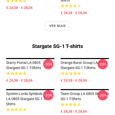
Shirts
€ 24,38 - € 28,06
€ 24,38 - € 28,06
VER MAIS
Stargate SG-1 T-shirts
Starry Portal LA 0805
Orange Burst Group LA 0805
-20%
-20%
Stargate SG-1 T-Shirts
Stargate SG-1 T-Shirts
€ 24,38 - € 28,06
€ 24,38 - € 28,06
System Lords Symbols Grid
Team Group LA 0805 Stargate
-20%
-20%
LA 0805 Stargate SG-1 T-
SG-1 T-Shirts
Shirts
€ 24,38 - € 28,06