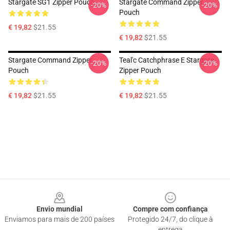
Stargate SG1 Zipper Pouch
Stargate Command Zipper
-20%
-20%
Pouch
€ 19,82
$21.55
€ 19,82
$21.55
Stargate Command Zipper
Teal'c Catchphrase E Stargate
-20%
-20%
Pouch
Zipper Pouch
€ 19,82
$21.55
€ 19,82
$21.55
Footer
Envio mundial
Compre com confiança
Enviamos para mais de 200 países
Protegido 24/7, do clique à
entrega