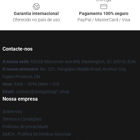
Garantia internacional
Pagamento 100% seguro
Oferecido no país de uso
PayPal / MasterCard / Visa
Contacte-nos
A nossa sede
: 65028 Wisconsin Ave NW, Washington, DC 20016, EUA
O nosso armazém
: No. 231, Yangqiao Middle Road, Anshun City,
Fujian Province, CN
Hour
: 9AM – 5PM (Mon – Fri)
Email
: contact@stargatesg1.shop
Nossa empresa
Sobre nós
Termos e Condições
Políticas de privacidade
DMCA - Política de Direitos Autorais