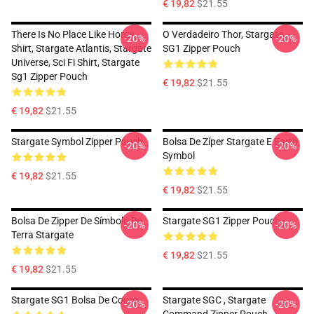
€ 19,82
$21.55
There Is No Place Like Home
O Verdadeiro Thor, Stargate
-20%
-20%
Shirt, Stargate Atlantis, Stargate
SG1 Zipper Pouch
Universe, Sci Fi Shirt, Stargate
Sg1 Zipper Pouch
€ 19,82
$21.55
€ 19,82
$21.55
Stargate Symbol Zipper Pouch
Bolsa De Zíper Stargate E Earth
-20%
-20%
Symbol
€ 19,82
$21.55
€ 19,82
$21.55
Bolsa De Zipper De Símbolo De
Stargate SG1 Zipper Pouch
-20%
-20%
Terra Stargate
€ 19,82
$21.55
€ 19,82
$21.55
Stargate SG1 Bolsa De Couro
Stargate SGC , Stargate
-20%
-20%