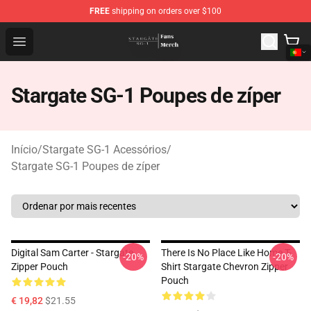
FREE
shipping on orders over $100
Stargate SG-1 Store - Official Stargate SG-1 Merchandis
Open menu
Stargate SG-1 Poupes de zíper
Início
/
Stargate SG-1 Acessórios
/
Stargate SG-1 Poupes de zíper
Digital Sam Carter - Stargate
There Is No Place Like Home T-
-20%
-20%
Zipper Pouch
Shirt Stargate Chevron Zipper
Pouch
€ 19,82
$21.55