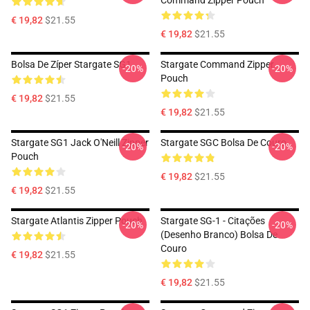
Command Zipper Pouch
€ 19,82
$21.55
€ 19,82
$21.55
Bolsa De Zíper Stargate SG1
Stargate Command Zipper
-20%
-20%
Pouch
€ 19,82
$21.55
€ 19,82
$21.55
Stargate SG1 Jack O'Neill Zipper
Stargate SGC Bolsa De Couro
-20%
-20%
Pouch
€ 19,82
$21.55
€ 19,82
$21.55
Stargate Atlantis Zipper Pouch
Stargate SG-1 - Citações
-20%
-20%
(desenho Branco) Bolsa De
Couro
€ 19,82
$21.55
€ 19,82
$21.55