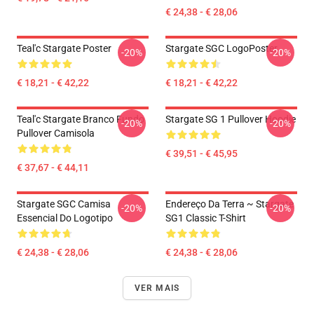
€ 24,38 - € 28,06
Teal'c Stargate Poster
Stargate SGC LogoPoster
-20%
-20%
€ 18,21 - € 42,22
€ 18,21 - € 42,22
Teal'c Stargate Branco Fundo
Stargate SG 1 Pullover Hoodie
-20%
-20%
Pullover Camisola
€ 39,51 - € 45,95
€ 37,67 - € 44,11
Stargate SGC Camisa
Endereço Da Terra ~ Stargate
-20%
-20%
Essencial Do Logotipo
SG1 Classic T-Shirt
€ 24,38 - € 28,06
€ 24,38 - € 28,06
VER MAIS