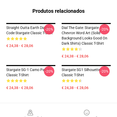
Produtos relacionados
Straight Outta Earth Dialing
Dial The Gate: Stargate
-20%
-20%
Code Stargate Classic T-Shirt
Chevron Word Art (solid
Background Looks Good On
Dark Shirts) Classic T-Shirt
€ 24,38 - € 28,06
€ 24,38 - € 28,06
Stargate SG-1 Camo Patch
Stargate SG1 Silhouette
-20%
-20%
Classic T-Shirt
Classic T-Shirt
€ 24,38 - € 28,06
€ 24,38 - € 28,06
Footer