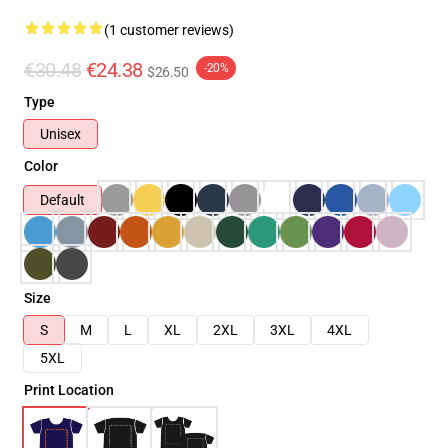
(1 customer reviews)
€30.48
€24.38
-20%
$26.50
Type
Unisex
Color
Default
Size
S
M
L
XL
2XL
3XL
4XL
5XL
Print Location