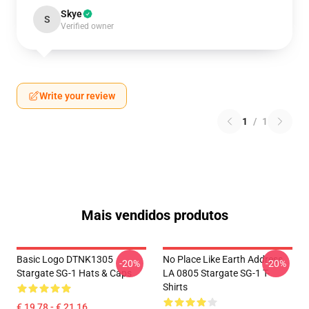
Skye
S
Verified owner
Write your review
1
/
1
Mais vendidos produtos
Basic Logo DTNK1305
No Place Like Earth Address
-20%
-20%
Stargate SG-1 Hats & Caps
LA 0805 Stargate SG-1 T-
Shirts
€ 19,78 - € 21,16