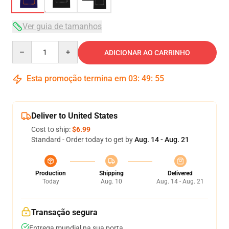
Ver guia de tamanhos
Quantity
ADICIONAR AO CARRINHO
Esta promoção termina em
03
:
49
:
54
Deliver to United States
Cost to ship:
$6.99
Standard - Order today to get by
Aug. 14 - Aug. 21
Production
Shipping
Delivered
Today
Aug. 10
Aug. 14 - Aug. 21
Transação segura
Entrega mundial na sua porta