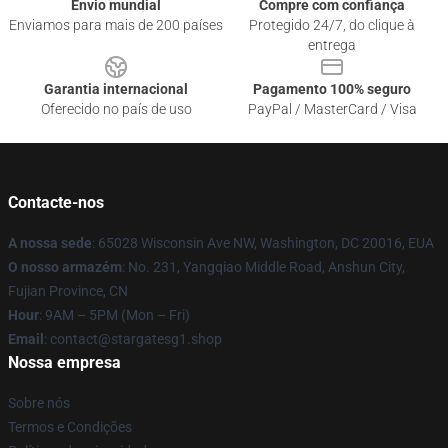
Envio mundial
Compre com confiança
Enviamos para mais de 200 países
Protegido 24/7, do clique à
entrega
Garantia internacional
Pagamento 100% seguro
Oferecido no país de uso
PayPal / MasterCard / Visa
Contacte-nos
A nossa sede
: 65028 Wisconsin Ave NW, Washington, DC 20016, EUA
O nosso armazém
: No. 231, Yangqiao Middle Road, Anshun City,
Fujian Province, CN
Hour
: 9AM – 5PM (Mon – Fri)
Email
: contact@stargatesg1.shop
Nossa empresa
Sobre nós
Termos e Condições