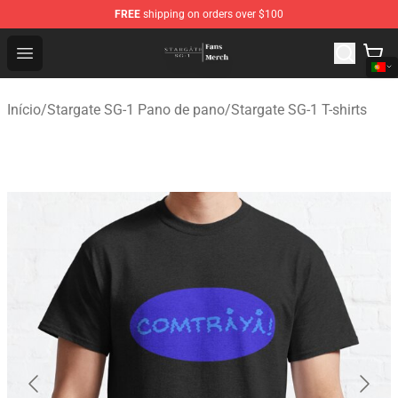
FREE
shipping on orders over $100
Stargate SG-1 Store - Official Stargate SG-1 Merchandis
Open menu
Início
/
Stargate SG-1 Pano de pano
/
Stargate SG-1 T-shirts