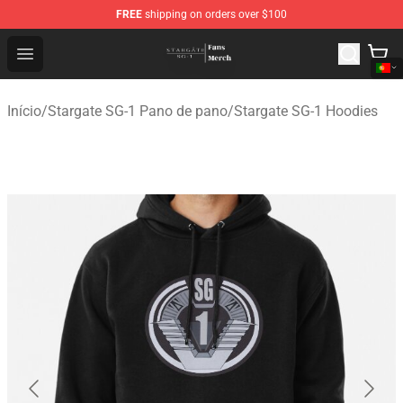
FREE
shipping on orders over $100
Stargate SG-1 Store - Official Stargate SG-1 Merchandis
Open menu
Início
/
Stargate SG-1 Pano de pano
/
Stargate SG-1 Hoodies