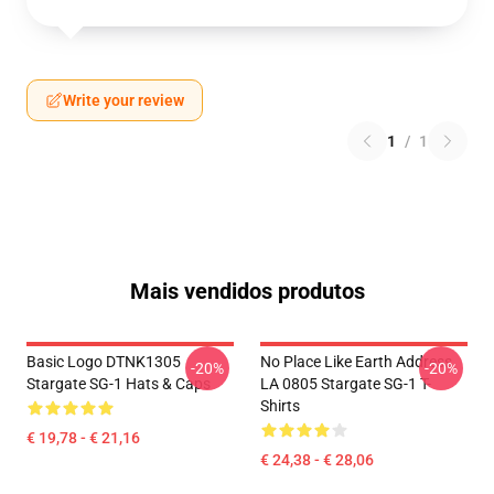
Write your review
1
/
1
Mais vendidos produtos
Basic Logo DTNK1305
No Place Like Earth Address
-20%
-20%
Stargate SG-1 Hats & Caps
LA 0805 Stargate SG-1 T-
Shirts
€ 19,78 - € 21,16
€ 24,38 - € 28,06