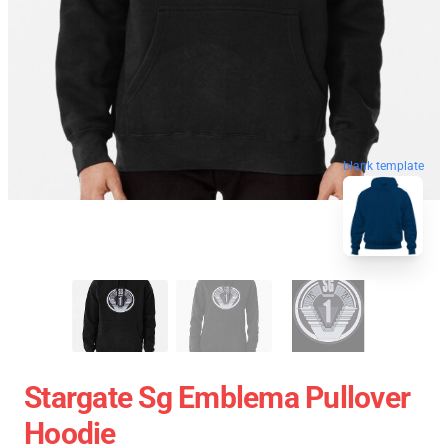
blank template
Stargate Sg Emblema Pullover
Hoodie