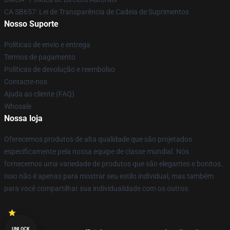
CA SB657: Lei de Transparência de Cadeia de Suprimentos
Nosso Suporte
Políticas de envio e entrega
Termos de pagamento
Políticas de devolução e reembolso
Contacte-nos
Ajuda ao cliente (FAQ)
Whosale
Nossa loja
Oferecemos produtos de alta qualidade que são projetados
especificamente pela nossa equipe de classe mundial. Nós
fornecemos uma variedade de produtos que são elegantes e bonitos.
Isso não é apenas para mostrar seu estilo individual, mas também
para você compartilhar sua individualidade com os outros.
UNLOCK