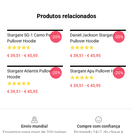
Produtos relacionados
Stargate SG-1 Camo Patch
Daniel Jackson Stargate
-20%
-20%
Pullover Hoodie
Pullover Hoodie
€ 39,51 - € 45,95
€ 39,51 - € 45,95
Stargate Atlantis Pullover
Stargate Apu Pullover Hoodie
-20%
-20%
Hoodie
€ 39,51 - € 45,95
€ 39,51 - € 45,95
Footer
Envio mundial
Compre com confiança
Enviamos para mais de 200 países
Protegido 24/7, do clique à