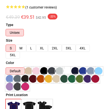
(1 customer reviews)
€49.39
€39.51
-20%
$42.95
Type
Unisex
Size
S
M
L
XL
2XL
3XL
4XL
5XL
Color
Default
Print Location