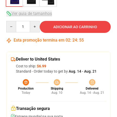
Ver guia de tamanhos
Quantity
ADICIONAR AO CARRINHO
Esta promoção termina em
02
:
24
:
54
Deliver to United States
Cost to ship:
$6.99
Standard - Order today to get by
Aug. 14 - Aug. 21
Production
Shipping
Delivered
Today
Aug. 10
Aug. 14 - Aug. 21
Transação segura
Entrega mundial na sua porta