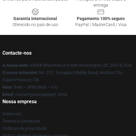
entrega
Garantia internacional
Pagamento 100% seguro
Oferecido no país de uso
PayPal / MasterCard / Visa
Contacte-nos
A nossa sede
: 65028 Wisconsin Ave NW, Washington, DC 20016, EUA
O nosso armazém
: No. 231, Yangqiao Middle Road, Anshun City,
Fujian Province, CN
Hour
: 9AM – 5PM (Mon – Fri)
Email
: contact@stargatesg1.shop
Nossa empresa
Sobre nós
Termos e Condições
Políticas de privacidade
DMCA - Política de Direitos Autorais