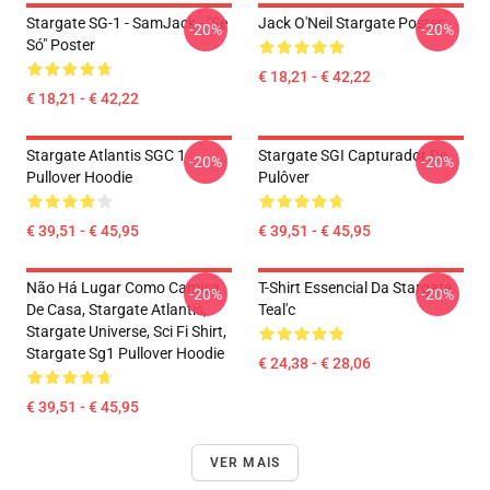
Stargate SG-1 - SamJack - "Se
Jack O'Neil Stargate Poster
-20%
-20%
Só" Poster
€ 18,21 - € 42,22
€ 18,21 - € 42,22
Stargate Atlantis SGC 1
Stargate SGI Capturador De
-20%
-20%
Pullover Hoodie
Pulôver
€ 39,51 - € 45,95
€ 39,51 - € 45,95
Não Há Lugar Como Camisa
T-Shirt Essencial Da Stargate
-20%
-20%
De Casa, Stargate Atlantis,
Teal'c
Stargate Universe, Sci Fi Shirt,
Stargate Sg1 Pullover Hoodie
€ 24,38 - € 28,06
€ 39,51 - € 45,95
VER MAIS