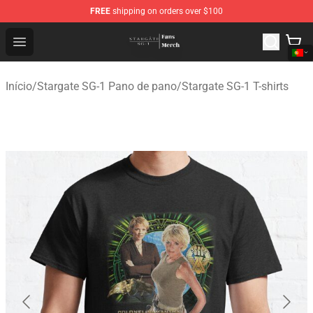
FREE
shipping on orders over $100
Stargate SG-1 Store - Official Stargate SG-1 Merchandis
Open menu
Início
/
Stargate SG-1 Pano de pano
/
Stargate SG-1 T-shirts