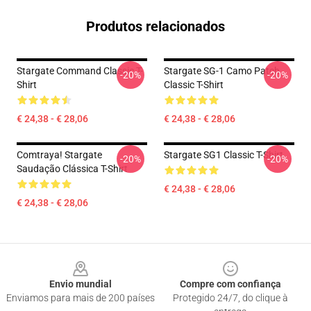
Produtos relacionados
Stargate Command Classic T-
Stargate SG-1 Camo Patch
-20%
-20%
Shirt
Classic T-Shirt
€ 24,38 - € 28,06
€ 24,38 - € 28,06
Comtraya! Stargate
Stargate SG1 Classic T-Shirt
-20%
-20%
Saudação Clássica T-Shirt
€ 24,38 - € 28,06
€ 24,38 - € 28,06
Footer
Envio mundial
Compre com confiança
Enviamos para mais de 200 países
Protegido 24/7, do clique à