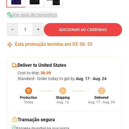
Ver guia de tamanhos
Quantity
ADICIONAR AO CARRINHO
Esta promoção termina em
03
:
06
:
54
Deliver to United States
Cost to ship:
$6.99
Standard - Order today to get by
Aug. 17 - Aug. 24
Production
Shipping
Delivered
Today
Aug. 13
Aug. 17 - Aug. 24
Transação segura
Entrega mundial na sua porta