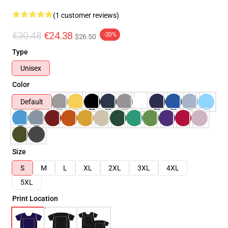
(1 customer reviews)
€30.48
€24.38
-20%
$26.50
Type
Unisex
Color
Default
Size
S
M
L
XL
2XL
3XL
4XL
5XL
Print Location