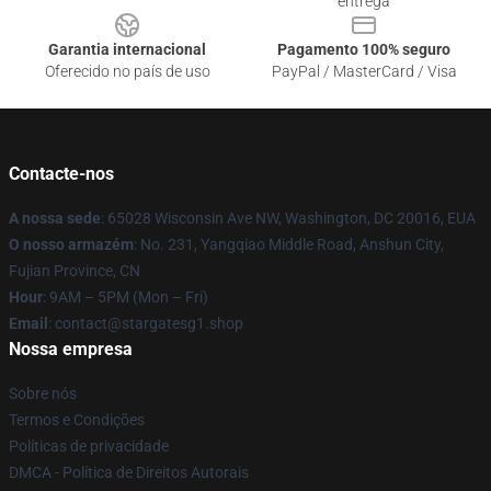
entrega
Garantia internacional
Pagamento 100% seguro
Oferecido no país de uso
PayPal / MasterCard / Visa
Contacte-nos
A nossa sede
: 65028 Wisconsin Ave NW, Washington, DC 20016, EUA
O nosso armazém
: No. 231, Yangqiao Middle Road, Anshun City,
Fujian Province, CN
Hour
: 9AM – 5PM (Mon – Fri)
Email
: contact@stargatesg1.shop
Nossa empresa
Sobre nós
Termos e Condições
Políticas de privacidade
DMCA - Política de Direitos Autorais