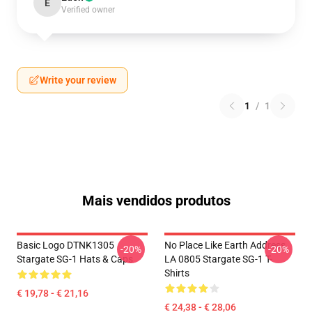
E
Verified owner
Write your review
1
/
1
Mais vendidos produtos
Basic Logo DTNK1305
No Place Like Earth Address
-20%
-20%
Stargate SG-1 Hats & Caps
LA 0805 Stargate SG-1 T-
Shirts
€ 19,78 - € 21,16
€ 24,38 - € 28,06