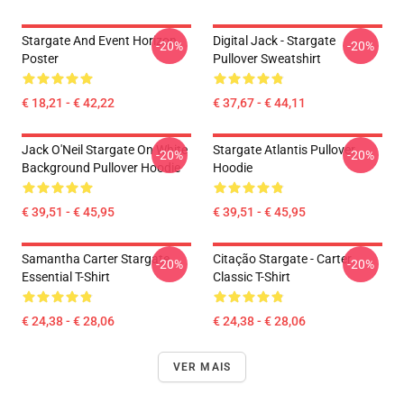
Stargate And Event Horizon
Digital Jack - Stargate
-20%
-20%
Poster
Pullover Sweatshirt
€ 18,21 - € 42,22
€ 37,67 - € 44,11
Jack O'Neil Stargate On White
Stargate Atlantis Pullover
-20%
-20%
Background Pullover Hoodie
Hoodie
€ 39,51 - € 45,95
€ 39,51 - € 45,95
Samantha Carter Stargate
Citação Stargate - Carter
-20%
-20%
Essential T-Shirt
Classic T-Shirt
€ 24,38 - € 28,06
€ 24,38 - € 28,06
VER MAIS