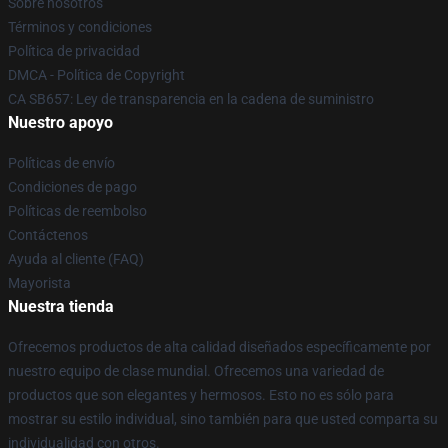
Sobre nosotros
Términos y condiciones
Política de privacidad
DMCA - Política de Copyright
CA SB657: Ley de transparencia en la cadena de suministro
Nuestro apoyo
Políticas de envío
Condiciones de pago
Políticas de reembolso
Contáctenos
Ayuda al cliente (FAQ)
Mayorista
Nuestra tienda
Ofrecemos productos de alta calidad diseñados específicamente por
nuestro equipo de clase mundial. Ofrecemos una variedad de
productos que son elegantes y hermosos. Esto no es sólo para
mostrar su estilo individual, sino también para que usted comparta su
individualidad con otros.