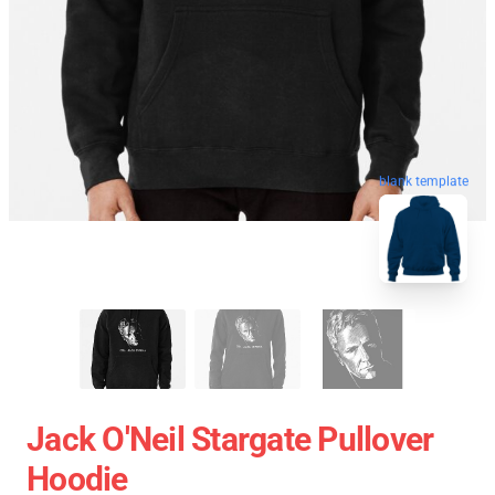
blank template
Jack O'Neil Stargate Pullover
Hoodie