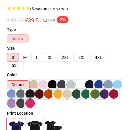
(3 customer reviews)
€49.39
€39.51
-20%
$42.95
Type
Unisex
Size
S
M
L
XL
2XL
3XL
4XL
5XL
Color
Default
Print Location