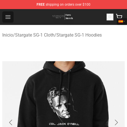
FREE
shipping on orders over $100
Stargate SG-1 Store - Official Stargate SG-1 Merchandis
Open menu
Inicio
/
Stargate SG-1 Cloth
/
Stargate SG-1 Hoodies