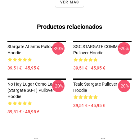
VER MÁS
Productos relacionados
Stargate Atlantis Pullover
SGC STARGATE COMMAND
-20%
-20%
Hoodie
Pullover Hoodie
39,51 € - 45,95 €
39,51 € - 45,95 €
No Hay Lugar Como La Tierra
Tealc Stargate Pullover
-20%
-20%
(stargate SG-1) Pullover
Hoodie
Hoodie
39,51 € - 45,95 €
39,51 € - 45,95 €
Footer