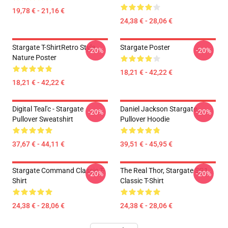
19,78 € - 21,16 €
24,38 € - 28,06 €
Stargate T-ShirtRetro Style
Stargate Poster
-20%
-20%
Nature Poster
18,21 € - 42,22 €
18,21 € - 42,22 €
Digital Teal'c - Stargate
Daniel Jackson Stargate
-20%
-20%
Pullover Sweatshirt
Pullover Hoodie
37,67 € - 44,11 €
39,51 € - 45,95 €
Stargate Command Classic T-
The Real Thor, Stargate SG1
-20%
-20%
Shirt
Classic T-Shirt
24,38 € - 28,06 €
24,38 € - 28,06 €