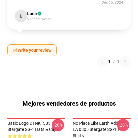
Dec 15, 2024
Luna
L
Verified owner
Write your review
1
/
1
Mejores vendedores de productos
Basic Logo DTNK1305
No Place Like Earth Address
-20%
-20%
Stargate SG-1 Hats & Caps
LA 0805 Stargate SG-1 T-
Shirts