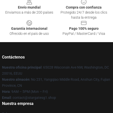
Envío mundial
Compra con confianza
Enviamos a más de 200 países
Protegido 24/7 desde los clics
hasta la entrega
Garantía internacional
Pago 100% seguro
Ofrecido en el país de uso
PayPal / MasterCard / Visa
Contáctenos
Nuestra oficina principal
: 65028 Wisconsin Ave NW, Washington, DC
20016, EEUU
Nuestro almacén
: No 231, Yangqiao Middle Road, Anshun City, Fujian
Province, CN
Hora
: 9AM – 5PM (Mon – Fri)
Email
: contact@stargatesg1.shop
Nuestra empresa