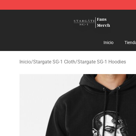
Stargate SG-1 Store - Official Stargate SG-1 Merchand
Inicio
Tiend
Inicio
/
Stargate SG-1 Cloth
/
Stargate SG-1 Hoodies