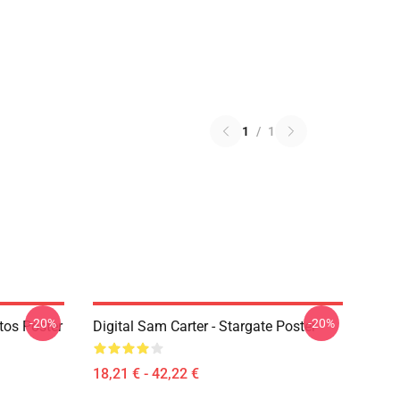
1
/
1
-20%
-20%
tos Poster
Digital Sam Carter - Stargate Poster
18,21 € - 42,22 €