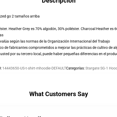
Descripción
ized go 2 tamaños arriba
éster. Heather Grey es 70% algodón, 30% poliéster. Charcoal Heather es 
las
evalúa según las normas de la Organización Internacional del Trabajo
o de fabricantes comprometidos a mejorar las prácticas de cultivo de al
usted por su tercero local, puede haber pequeñas diferencias en el produ
U
:
14443650-US-t-shirt-mhoodie-DEFAULT
Categorías
:
Stargate SG-1 Hood
What Customers Say