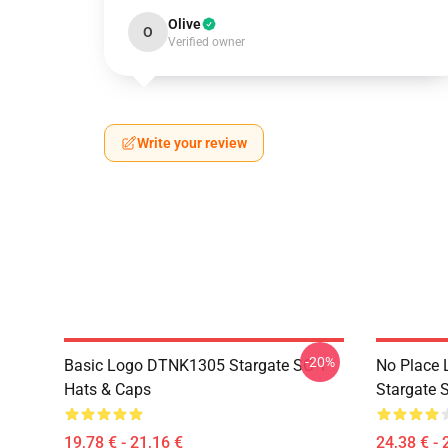
Olive
O
Verified owner
Write your review
-20%
Basic Logo DTNK1305 Stargate SG-1
No Place 
Hats & Caps
Stargate S
19,78 € - 21,16 €
24,38 € - 