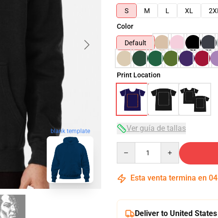
S
M
L
XL
2X
Color
Default
Print Location
Ver guía de tallas
blank template
Quantity
Esta venta termina en
04
Deliver to United States