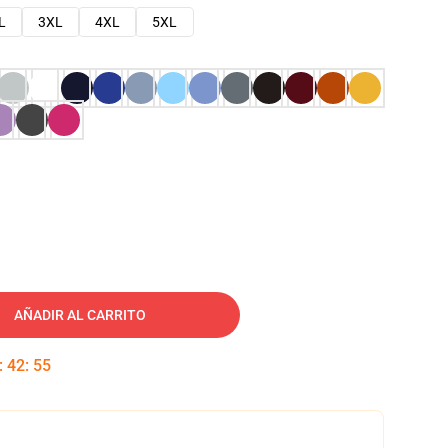
L
3XL
4XL
5XL
AÑADIR AL CARRITO
:
42
:
54