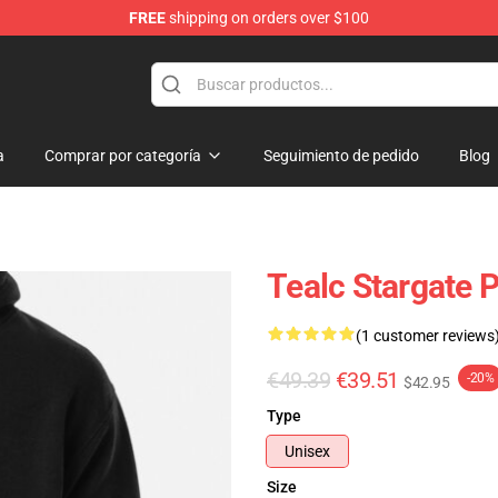
FREE
shipping on orders over $100
ise Shop
a
Comprar por categoría
Seguimiento de pedido
Blog
Tealc Stargate 
(1 customer reviews
€49.39
€39.51
-20%
$42.95
Type
Unisex
Size