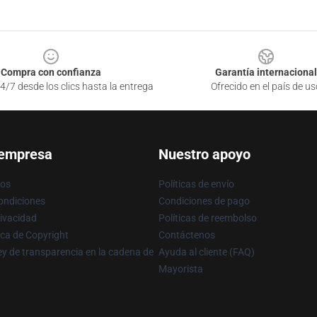
Compra con confianza
Garantía internacional
4/7 desde los clics hasta la entrega
Ofrecido en el país de us
 empresa
Nuestro apoyo
ros
Políticas de envío
ondiciones
Condiciones de pago
rivacidad
Políticas de reembolso
ica de Copyright
Contáctenos
y de transparencia en la cadena de
Ayuda al cliente (FAQ)
Mayorista