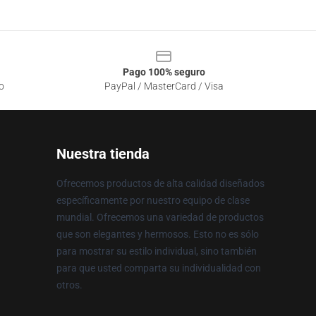
Pago 100% seguro
o
PayPal / MasterCard / Visa
Nuestra tienda
Ofrecemos productos de alta calidad diseñados
específicamente por nuestro equipo de clase
mundial. Ofrecemos una variedad de productos
que son elegantes y hermosos. Esto no es sólo
para mostrar su estilo individual, sino también
para que usted comparta su individualidad con
otros.