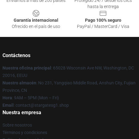
Enviamos a más de 200 países
Protegido 24/7 desde los clics
hasta la entrega
Garantía internacional
Pago 100% seguro
Ofrecido en el país de uso
PayPal / MasterCard / Visa
Contáctenos
Nuestra oficina principal
: 65028 Wisconsin Ave NW, Washington, DC
20016, EEUU
Nuestro almacén
: No 231, Yangqiao Middle Road, Anshun City, Fujian
Province, CN
Hora
: 9AM – 5PM (Mon – Fri)
Email
: contact@stargatesg1.shop
Nuestra empresa
Sobre nosotros
Términos y condiciones