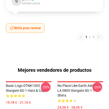
Q
Verified owner
Write your review
1
/
1
Mejores vendedores de productos
Basic Logo DTNK1305
No Place Like Earth Address
-20%
-20%
Stargate SG-1 Hats & Caps
LA 0805 Stargate SG-1 T-
Shirts
19,78 € - 21,16 €
24,38 € - 28,06 €