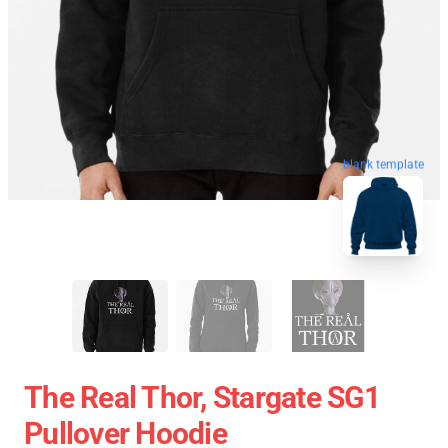
blank template
The Real Thor, Stargate SG1
Pullover Hoodie