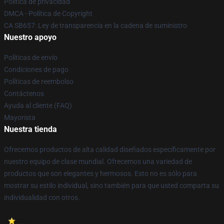
Política de privacidad
DMCA - Política de Copyright
CA SB657: Ley de transparencia en la cadena de suministro
Nuestro apoyo
Políticas de envío
Condiciones de pago
Políticas de reembolso
Contáctenos
Ayuda al cliente (FAQ)
Mayorista
Nuestra tienda
Ofrecemos productos de alta calidad diseñados específicamente por
nuestro equipo de clase mundial. Ofrecemos una variedad de
productos que son elegantes y hermosos. Esto no es sólo para
mostrar su estilo individual, sino también para que usted comparta su
individualidad con otros.