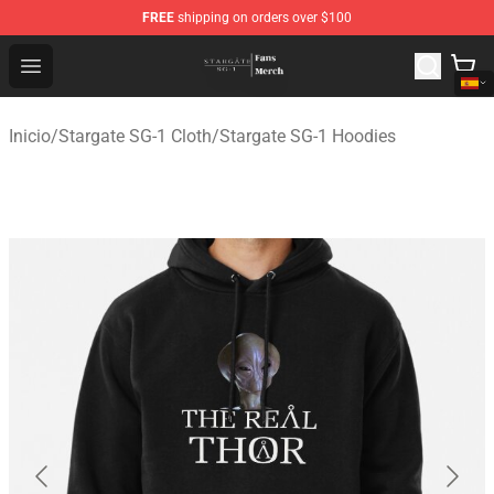
FREE
shipping on orders over $100
Stargate SG-1 Store - Official Stargate SG-1 Merchandis
Open menu
Inicio
/
Stargate SG-1 Cloth
/
Stargate SG-1 Hoodies