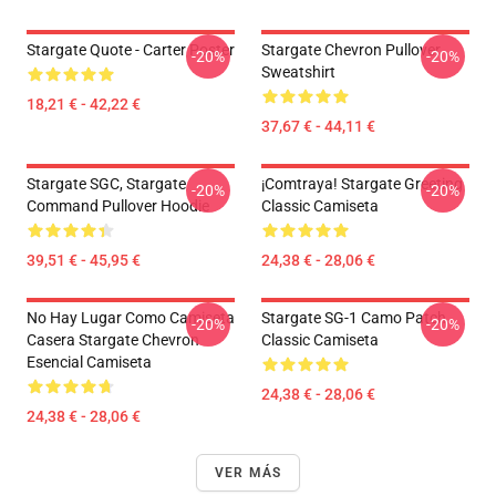
Stargate Quote - Carter Poster
Stargate Chevron Pullover
-20%
-20%
Sweatshirt
18,21 € - 42,22 €
37,67 € - 44,11 €
Stargate SGC, Stargate
¡Comtraya! Stargate Greeting
-20%
-20%
Command Pullover Hoodie
Classic Camiseta
39,51 € - 45,95 €
24,38 € - 28,06 €
No Hay Lugar Como Camiseta
Stargate SG-1 Camo Patch
-20%
-20%
Casera Stargate Chevron
Classic Camiseta
Esencial Camiseta
24,38 € - 28,06 €
24,38 € - 28,06 €
VER MÁS