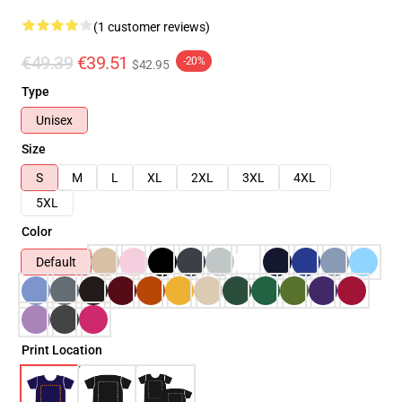
(1 customer reviews)
€49.39
€39.51
-20%
$42.95
Type
Unisex
Size
S
M
L
XL
2XL
3XL
4XL
5XL
Color
Default
Print Location