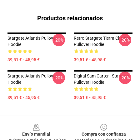
Productos relacionados
Stargate Atlantis Pullover
Retro Stargate Tierra Chevron
-20%
-20%
Hoodie
Pullover Hoodie
39,51 € - 45,95 €
39,51 € - 45,95 €
Stargate Atlantis Pullover
Digital Sam Carter - Stargate
-20%
-20%
Hoodie
Pullover Hoodie
39,51 € - 45,95 €
39,51 € - 45,95 €
Footer
Envío mundial
Compra con confianza