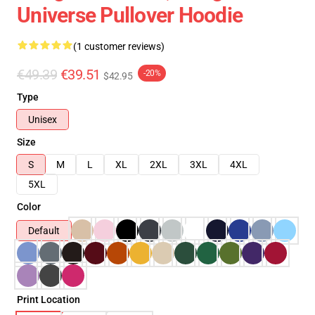
Universe Pullover Hoodie
(1 customer reviews)
€49.39
€39.51
-20%
$42.95
Type
Unisex
Size
S
M
L
XL
2XL
3XL
4XL
5XL
Color
Default
Print Location