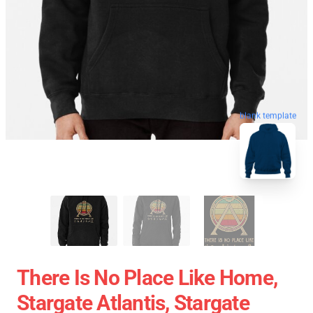
blank template
There Is No Place Like Home,
Stargate Atlantis, Stargate