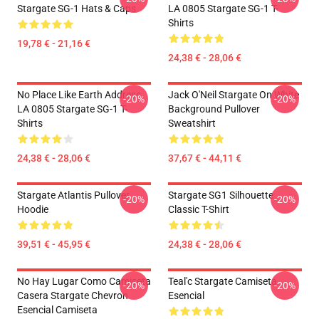
Stargate SG-1 Hats & Caps
LA 0805 Stargate SG-1 T-
Shirts
19,78 € - 21,16 €
24,38 € - 28,06 €
No Place Like Earth Address
Jack O'Neil Stargate On White
-20%
-20%
LA 0805 Stargate SG-1 T-
Background Pullover
Shirts
Sweatshirt
24,38 € - 28,06 €
37,67 € - 44,11 €
Stargate Atlantis Pullover
Stargate SG1 Silhouette
-20%
-20%
Hoodie
Classic T-Shirt
39,51 € - 45,95 €
24,38 € - 28,06 €
No Hay Lugar Como Camiseta
Teal'c Stargate Camiseta
-20%
-20%
Casera Stargate Chevron
Esencial
Esencial Camiseta