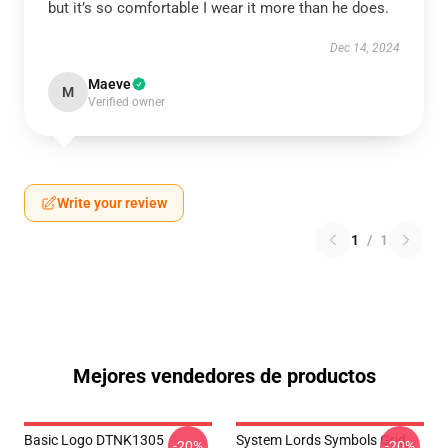
but it’s so comfortable I wear it more than he does.
Dec 14, 2024
Maeve
M
Verified owner
Write your review
1
/
1
Mejores vendedores de productos
Basic Logo DTNK1305
System Lords Symbols Grid
-20%
-20%