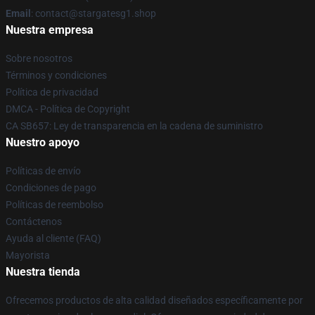
Email
: contact@stargatesg1.shop
Nuestra empresa
Sobre nosotros
Términos y condiciones
Política de privacidad
DMCA - Política de Copyright
CA SB657: Ley de transparencia en la cadena de suministro
Nuestro apoyo
Políticas de envío
Condiciones de pago
Políticas de reembolso
Contáctenos
Ayuda al cliente (FAQ)
Mayorista
Nuestra tienda
Ofrecemos productos de alta calidad diseñados específicamente por