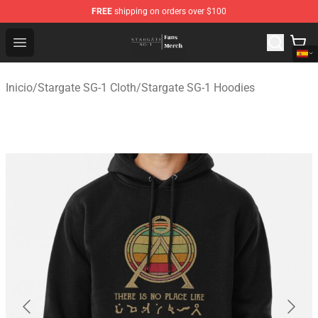
FREE
shipping on orders over $100
Stargate SG-1 Store - Official Stargate SG-1 Merchandis
Open menu
Inicio
/
Stargate SG-1 Cloth
/
Stargate SG-1 Hoodies