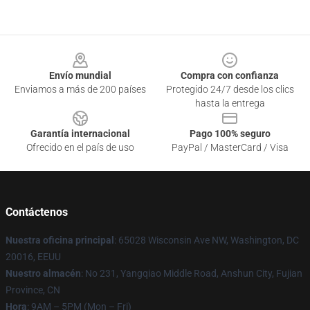
Footer
Envío mundial
Compra con confianza
Enviamos a más de 200 países
Protegido 24/7 desde los clics
hasta la entrega
Garantía internacional
Pago 100% seguro
Ofrecido en el país de uso
PayPal / MasterCard / Visa
Contáctenos
Nuestra oficina principal
: 65028 Wisconsin Ave NW, Washington, DC
20016, EEUU
Nuestro almacén
: No 231, Yangqiao Middle Road, Anshun City, Fujian
Province, CN
Hora
: 9AM – 5PM (Mon – Fri)