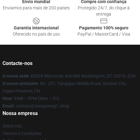
Envio mundial
Compre com confiança
Enviamos para mais de 200 países
Protegido 24/7, do clique à
entrega
Garantia internacional
Pagamento 100% seguro
Oferecido no país de uso
PayPal / MasterCard / Visa
Contacte-nos
A nossa sede
: 65028 Wisconsin Ave NW, Washington, DC 20016, EUA
O nosso armazém
: No. 231, Yangqiao Middle Road, Anshun City,
Fujian Province, CN
Hour
: 9AM – 5PM (Mon – Fri)
Email
: contact@stargatesg1.shop
Nossa empresa
Sobre nós
Termos e Condições