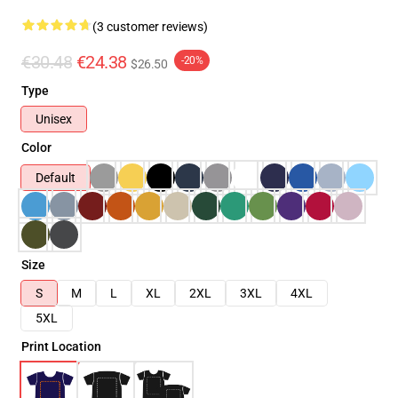
(3 customer reviews)
€30.48
€24.38
-20%
$26.50
Type
Unisex
Color
Default
Size
S
M
L
XL
2XL
3XL
4XL
5XL
Print Location