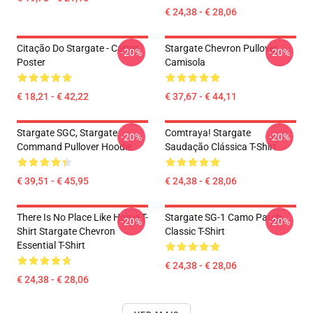
€ 24,38 - € 28,06
Citação Do Stargate - Carter
Stargate Chevron Pullover
-20%
-20%
Poster
Camisola
€ 18,21 - € 42,22
€ 37,67 - € 44,11
Stargate SGC, Stargate
Comtraya! Stargate
-20%
-20%
Command Pullover Hoodie
Saudação Clássica T-Shirt
€ 39,51 - € 45,95
€ 24,38 - € 28,06
There Is No Place Like Home T-
Stargate SG-1 Camo Patch
-20%
-20%
Shirt Stargate Chevron
Classic T-Shirt
Essential T-Shirt
€ 24,38 - € 28,06
€ 24,38 - € 28,06