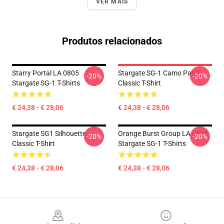
VER MAIS
Produtos relacionados
Starry Portal LA 0805
Stargate SG-1 Camo Patch
-20%
-20%
Stargate SG-1 T-Shirts
Classic T-Shirt
€ 24,38 - € 28,06
€ 24,38 - € 28,06
Stargate SG1 Silhouette
Orange Burst Group LA 0805
-20%
-20%
Classic T-Shirt
Stargate SG-1 T-Shirts
€ 24,38 - € 28,06
€ 24,38 - € 28,06
Footer