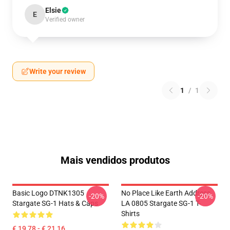
Elsie
E
Verified owner
Write your review
1
/
1
Mais vendidos produtos
Basic Logo DTNK1305
No Place Like Earth Address
-20%
-20%
Stargate SG-1 Hats & Caps
LA 0805 Stargate SG-1 T-
Shirts
€ 19,78 - € 21,16