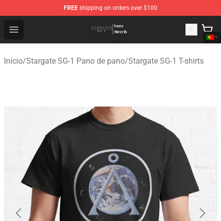
FREE
shipping on orders over $100
Stargate SG-1 Store - Official Stargate SG-1 Merchandis
Open menu
Início
/
Stargate SG-1 Pano de pano
/
Stargate SG-1 T-shirts